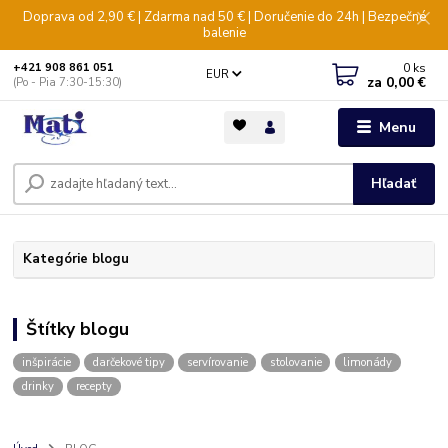
Doprava od 2,90 € | Zdarma nad 50 € | Doručenie do 24h | Bezpečné
balenie
0
ks
+421 908 861 051
EUR
za
0,00 €
(Po - Pia 7:30-15:30)
Menu
Hľadať
Kategórie blogu
Štítky blogu
inšpirácie
darčekové tipy
servírovanie
stolovanie
limonády
drinky
recepty