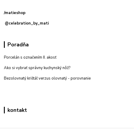
predajňa: Priemyselná 2, 949 01 Nitra
/matieshop
@celebration_by_mati
Poradňa
Porcelán s označením II. akosť
Ako si vybrať správny kuchynský nôž?
Bezolovnatý krištáľ verzus olovnatý -
porovnanie
kontakt
Zákaznícka podpora eshop mati