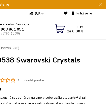
alenie
Prihlásenie
EUR
e si rady? Zavolajte.
0
ks
 908 861 051
za
0,00 €
Pia 7:30-15:30)
rystals (2KS)
0538 Swarovski Crystals
Ohodnotiť produkt
0
luxusný set pohárov na víno v sebe spája elegantný dizajn,
ne ručné dekorovanie a kvalitu slovenského krištalínového