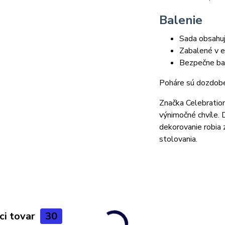
Balenie
Sada obsahu
Zabalené v e
Bezpečne bal
Poháre sú dozdobe
Značka Celebration
výnimočné chvíle. 
dekorovanie robia
stolovania.
ci tovar
30