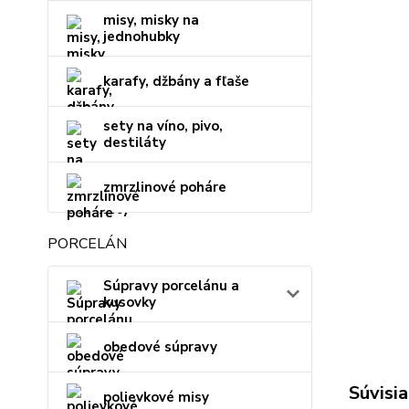
misy, misky na
jednohubky
karafy, džbány a fľaše
sety na víno, pivo,
destiláty
zmrzlinové poháre
PORCELÁN
Súpravy porcelánu a
kusovky
obedové súpravy
Súvisia
polievkové misy