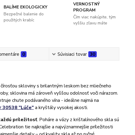
VERNOSTNÝ
BALÍME EKOLOGICKY
PROGRAM
Bezpečné balenie do
Čím viac nakúpite, tým
použitých krabíc
vyššiu zľavu máte
omentáre
0
Súvisiaci tovar
30
čírosťou skloviny s brilantným leskom bez mliečneho
ýroby, sklovina má zároveň vyššou odolnosť voči nárazom.
ntruje chute podávaného vína - ideálne najmä na
r 30538 "Lúče"
a kryštály vysokej akosti.
každú príležitosť
. Poháre a vázy z krištalínového skla sú
lebration tie najkrajšie a najvýznamnejšie príležitosti
ajmenšie detaily – od kvality skla až po ručné