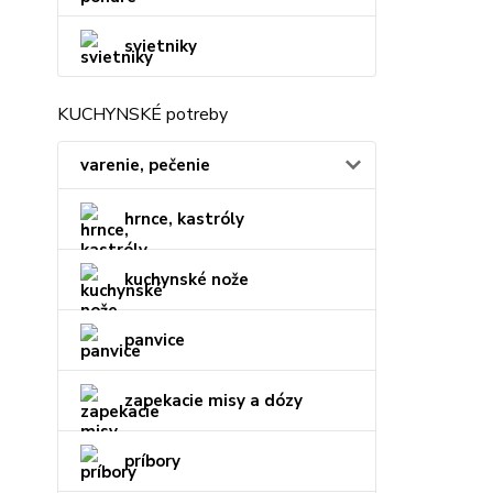
svietniky
KUCHYNSKÉ potreby
varenie, pečenie
hrnce, kastróly
kuchynské nože
panvice
zapekacie misy a dózy
príbory