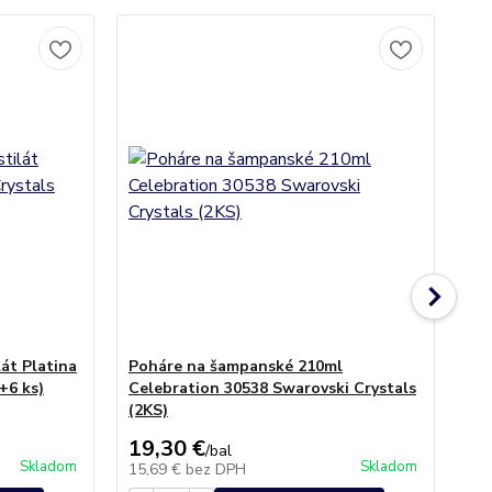
át Platina
Poháre na šampanské 210ml
Dž
+6 ks)
Celebration 30538 Swarovski Crystals
(1
(2KS)
19,30 €
25
/
bal
Skladom
Skladom
15,69 €
bez DPH
20