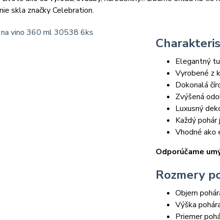
ie skla značky Celebration.
Charakteris
Elegantný tu
Vyrobené z k
Dokonalá čír
Zvýšená odo
Luxusný deko
Každý pohár 
Vhodné ako e
Odporúčame umýv
Rozmery p
Objem pohár
Výška pohár
Priemer pohá