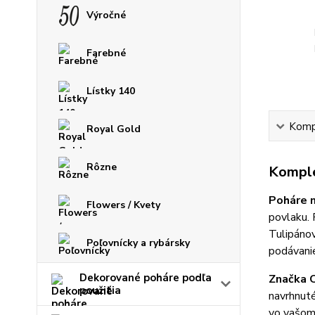
Výročné
Farebné
Lístky 140
Kompl
Royal Gold
Rôzne
Komple
Poháre n
Flowers / Kvety
povlaku. 
Tulipánov
Poľovnícky a rybársky
podávanie
Dekorované poháre podľa
Značka C
použitia
navrhnuté
vo vašom 