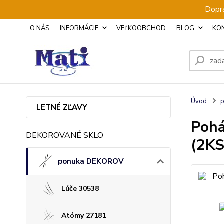
Dopra
O NÁS
INFORMÁCIE
VEĽKOOBCHOD
BLOG
KO
Úvod
LETNÉ ZĽAVY
Pohá
DEKOROVANÉ SKLO
(2KS
ponuka DEKOROV
Lúče 30538
Atómy 27181