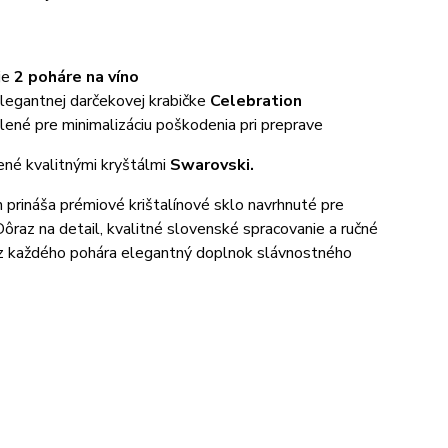
je
2 poháre na víno
legantnej darčekovej krabičke
Celebration
ené pre minimalizáciu poškodenia pri preprave
né kvalitnými kryštálmi
Swarovski.
 prináša prémiové krištalínové sklo navrhnuté pre
Dôraz na detail, kvalitné slovenské spracovanie a ručné
 z každého pohára elegantný doplnok slávnostného