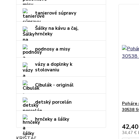
tanierové súpravy
Šálky na kávu a čaj,
hrnčeky
podnosy a misy
vázy a doplnky k
stolovaniu
Cibulák - originál
detský porcelán
Poháre 
30538 S
hrnčeky a šálky
42,40
34,47 €
KRIŠTÁĽ