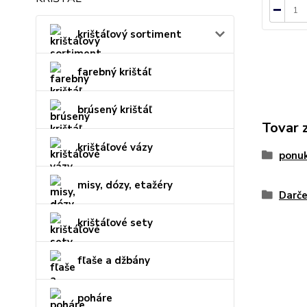
krištáľový sortiment
farebný krištáľ
brúsený krištáľ
Tovar 
krištáľové vázy
ponu
misy, dózy, etažéry
Darče
krištáľové sety
fľaše a džbány
poháre