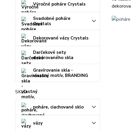
Výročné poháre Crystals
dekorovan
Svadobné poháre
Crystals
Dekorované vázy Crystals
Darčekové sety
dekorovaného skla
Gravírovanie skla -
vlastný motív, BRANDING
SKLO
poháre, ciachované sklo
vázy