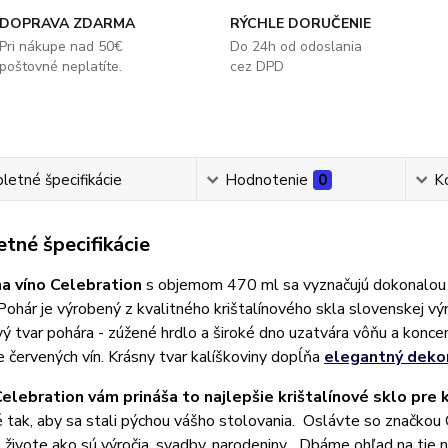
DOPRAVA ZDARMA
RÝCHLE DORUČENIE
Pri nákupe nad 50€
Do 24h od odoslania
poštovné neplatíte.
cez DPD
etné špecifikácie
Hodnotenie
0
K
tné špecifikácie
a víno Celebration
s objemom 470 ml sa vyznačujú dokonalou 
Pohár je výrobený z kvalitného krištalínového skla slovenskej v
ý tvar pohára - zúžené hrdlo a široké dno uzatvára vôňu a konce
 červených vín. Krásny tvar kalíškoviny dopĺňa
elegantný deko
elebration vám prináša to najlepšie krištalínové sklo pre 
 tak, aby sa stali pýchou vášho stolovania. Oslávte so značkou Ce
živote ako sú výročia, svadby, narodeniny... Dbáme ohľad na tie n