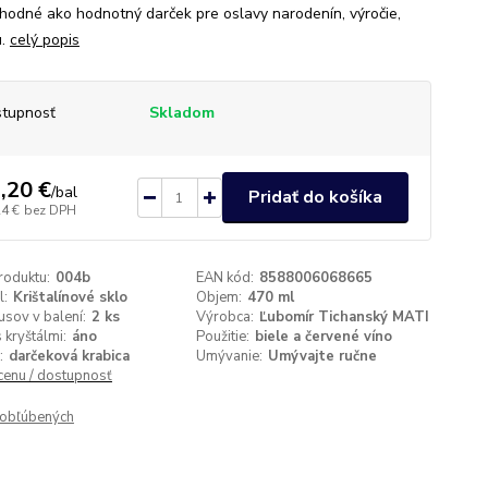
Vhodné ako hodnotný darček pre oslavy narodenín, výročie,
u.
celý popis
tupnosť
Skladom
,20 €
/
bal
Pridať do košíka
24 €
bez DPH
roduktu:
004b
EAN kód:
8588006068665
l:
Krištalínové sklo
Objem:
470 ml
usov v balení:
2 ks
Výrobca:
Ľubomír Tichanský MATI
 kryštálmi:
áno
Použitie:
biele a červené víno
:
darčeková krabica
Umývanie:
Umývajte ručne
 cenu / dostupnosť
obľúbených