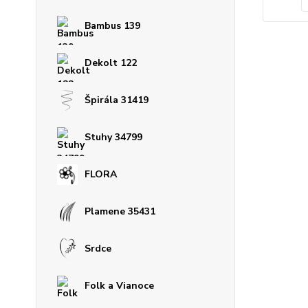
Bambus 139
Dekolt 122
Špirála 31419
Stuhy 34799
FLORA
Plamene 35431
Srdce
Folk a Vianoce