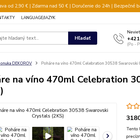
va od 2,90 € | Zdarma nad 50 € | Doručenie do 24h | Bezpečné b
NTAKTY
LANGUAGE/JAZYK
Neviet
Hľadať
+421
(Po - 
ponuka DEKOROV
Poháre na víno 470ml Celebration 30538 Swarovski C
re na víno 470ml Celebration 3
)
318
Tento 
precíz