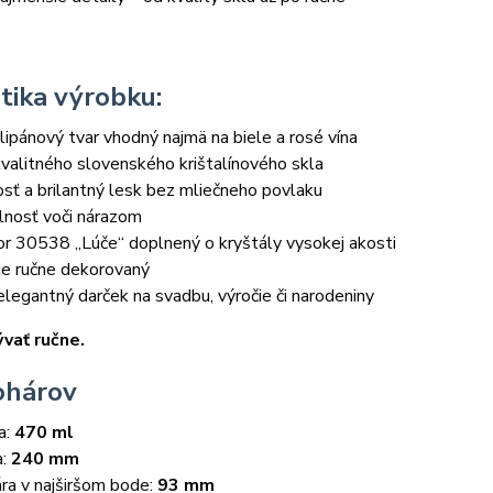
tika výrobku:
lipánový tvar vhodný najmä na biele a rosé vína
valitného slovenského krištalínového skla
osť a brilantný lesk bez mliečneho povlaku
lnosť voči nárazom
r 30538 „Lúče“ doplnený o kryštály vysokej akosti
je ručne dekorovaný
legantný darček na svadbu, výročie či narodeniny
ať ručne.
ohárov
a:
470 ml
a:
240 mm
ra v najširšom bode:
93 mm