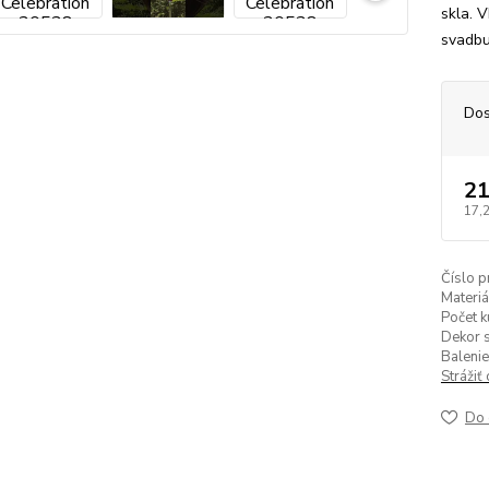
skla. 
svadb
Dos
21
17,
Číslo p
Materiá
Počet k
Dekor s
Balenie
Strážiť
Do 