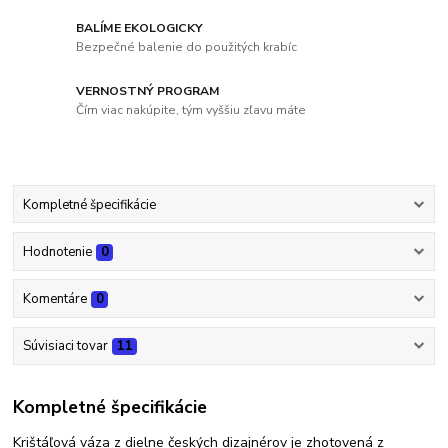
BALÍME EKOLOGICKY
Bezpečné balenie do použitých krabíc
VERNOSTNÝ PROGRAM
Čím viac nakúpite, tým vyššiu zľavu máte
Kompletné špecifikácie
Hodnotenie
0
Komentáre
0
Súvisiaci tovar
11
Kompletné špecifikácie
Krištáľová váza z dielne českých dizajnérov je zhotovená z