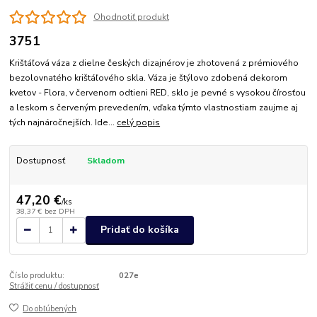
Ohodnotiť produkt
3751
Krištáľová váza z dielne českých dizajnérov je zhotovená z prémiového
bezolovnatého krištáľového skla. Váza je štýlovo zdobená dekorom
kvetov - Flora, v červenom odtieni RED, sklo je pevné s vysokou čírosťou
a leskom s červeným prevedením, vďaka týmto vlastnostiam zaujme aj
tých najnáročnejších. Ide...
celý popis
Dostupnosť
Skladom
47,20 €
/
ks
38,37 €
bez DPH
Pridať do košíka
Číslo produktu:
027e
Strážiť cenu / dostupnosť
Do obľúbených