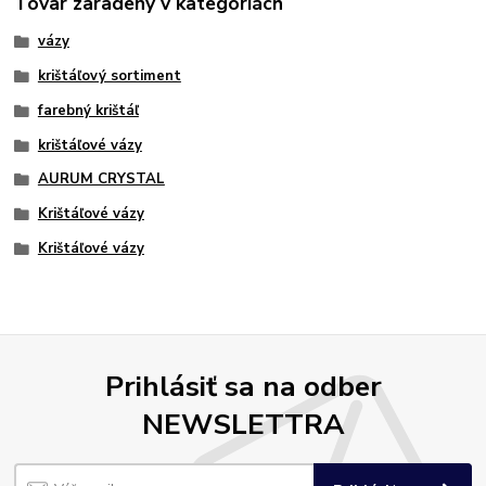
Tovar zaradený v kategóriách
vázy
krištáľový sortiment
farebný krištáľ
krištáľové vázy
AURUM CRYSTAL
Krištáľové vázy
Krištáľové vázy
Prihlásiť sa na odber
NEWSLETTRA