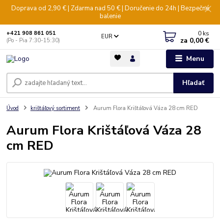
Doprava od 2,90 € | Zdarma nad 50 € | Doručenie do 24h | Bezpečné
balenie
0
ks
+421 908 861 051
EUR
za
0,00 €
(Po - Pia 7:30-15:30)
Menu
Hľadať
Úvod
krištáľový sortiment
Aurum Flora Krištáľová Váza 28 cm RED
Aurum Flora Krištáľová Váza 28
cm RED