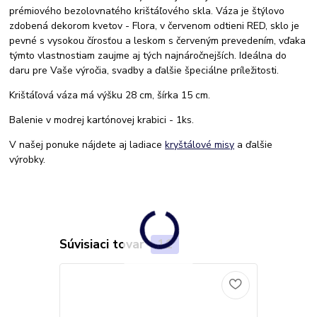
prémiového bezolovnatého krištáľového skla. Váza je štýlovo
zdobená dekorom kvetov - Flora, v červenom odtieni RED, sklo je
pevné s vysokou čírosťou a leskom s červeným prevedením, vďaka
týmto vlastnostiam zaujme aj tých najnáročnejších. Ideálna do
daru pre Vaše výročia, svadby a ďalšie špeciálne príležitosti.
Krištáľová váza má výšku 28 cm, šírka 15 cm.
Balenie v modrej kartónovej krabici - 1ks.
V našej ponuke nájdete aj ladiace
kryštálové misy
a ďalšie
výrobky.
Súvisiaci tovar
11
TOP produkt