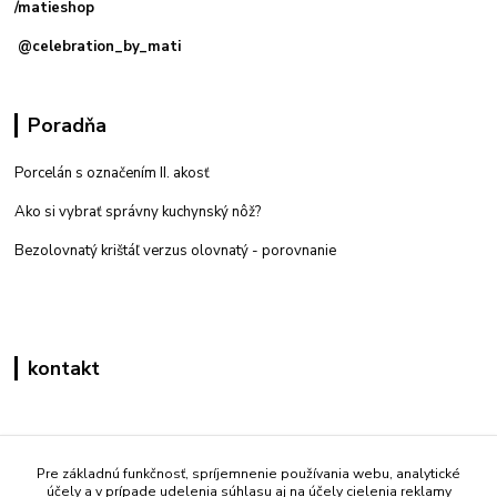
/matieshop
@celebration_by_mati
Poradňa
Porcelán s označením II. akosť
Ako si vybrať správny kuchynský nôž?
Bezolovnatý krištáľ verzus olovnatý -
porovnanie
kontakt
Zákaznícka podpora eshop mati
+421 908 861 051
Pre základnú funkčnosť, spríjemnenie používania webu, analytické
účely a v prípade udelenia súhlasu aj na účely cielenia reklamy
(Po - Pia 7:30-15:30)