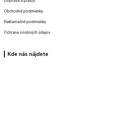
Doprava a platby
Obchodné podmienky
Reklamačné podmienky
Ochrana osobných údajov
Kde nás nájdete
Kamenná
predajňa: Priemyselná 2, 949 01 Nitra