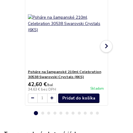
Poháre na šampanské 210ml Celebration
Luxusný set
30538 Swarovski Crystals (6KS)
Swarovski Cr
42,60 €
34,80 €
/
bal
/
b
Skladom
34,63 €
bez DPH
28,29 €
bez 
Pridať do košíka