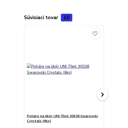
Súvisiaci tovar
10
Poháre na likér UNI 75ml 30538 Swarovski
Darčekové b
Crystals (6ks)