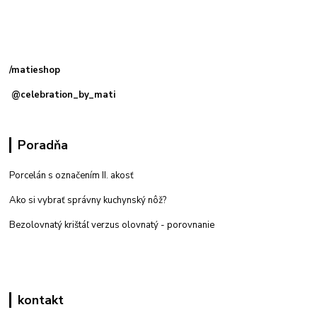
Kamenná
predajňa: Priemyselná 2, 949 01 Nitra
/matieshop
@celebration_by_mati
Poradňa
Porcelán s označením II. akosť
Ako si vybrať správny kuchynský nôž?
Bezolovnatý krištáľ verzus olovnatý -
porovnanie
kontakt