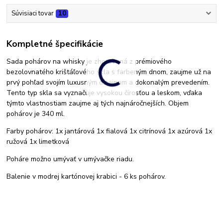
Súvisiaci tovar
10
Kompletné špecifikácie
Sada pohárov na whisky je zhotovená z prémiového
bezolovnatého krištáľového skla s farbeným dnom, zaujme už na
prvý pohľad svojím luxusným dizajnom a dokonalým prevedením.
Tento typ skla sa vyznačuje vysokou čírosťou a leskom, vďaka
týmto vlastnostiam zaujme aj tých najnáročnejších. Objem
pohárov je 340 ml.
Farby pohárov: 1x jantárová 1x fialová 1x citrínová 1x azúrová 1x
ružová 1x limetková
Poháre možno umývať v umývačke riadu.
Balenie v modrej kartónovej krabici - 6 ks pohárov.