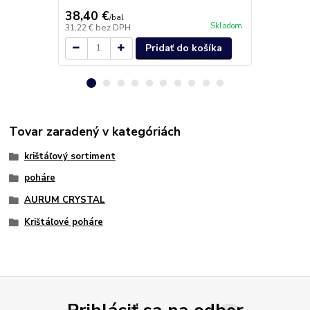
38,40 €
2,50 €
/
bal
/
ks
Skladom
31,22 €
bez DPH
2,03 €
bez D
Pridať do košíka
Tovar zaradený v kategóriách
krištáľový sortiment
poháre
AURUM CRYSTAL
Krištáľové poháre