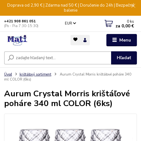
Doprava od 2,90 € | Zdarma nad 50 € | Doručenie do 24h | Bezpečné
balenie
0
ks
+421 908 861 051
EUR
za
0,00 €
(Po - Pia 7:30-15:30)
Menu
Hľadať
Úvod
krištáľový sortiment
Aurum Crystal Morris krištáľové poháre 340
ml COLOR (6ks)
Aurum Crystal Morris krištáľové
poháre 340 ml COLOR (6ks)