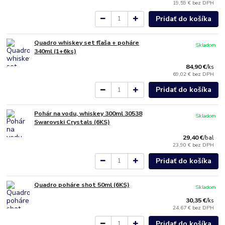
19,59 €
bez DPH
Pridať do košíka
Quadro whiskey set fľaša + poháre
Skladom
340ml (1+6ks)
84,90 €
/
ks
69,02 €
bez DPH
Pridať do košíka
Pohár na vodu, whiskey 300ml 30538
Skladom
Swarovski Crystals (6KS)
29,40 €
/
bal
23,90 €
bez DPH
Pridať do košíka
Quadro poháre shot 50ml (6KS)
Skladom
30,35 €
/
ks
24,67 €
bez DPH
Pridať do košíka