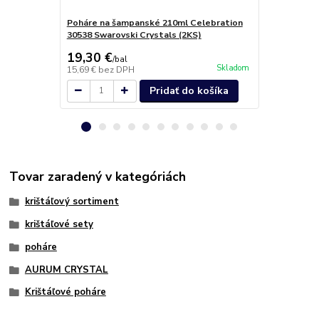
Poháre na šampanské 210ml Celebration
Poháre na l
30538 Swarovski Crystals (2KS)
Crystals (6k
19,30 €
38,40 €
/
bal
/
b
Skladom
15,69 €
bez DPH
31,22 €
bez 
Pridať do košíka
Tovar zaradený v kategóriách
krištáľový sortiment
krištáľové sety
poháre
AURUM CRYSTAL
Krištáľové poháre