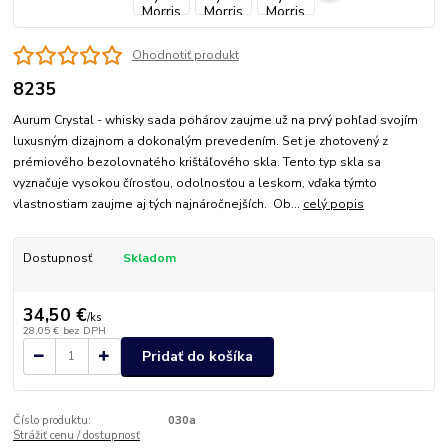
Ohodnotiť produkt
8235
Aurum Crystal - whisky sada pohárov zaujme už na prvý pohľad svojím
luxusným dizajnom a dokonalým prevedením. Set je zhotovený z
prémiového bezolovnatého krištáľového skla. Tento typ skla sa
vyznačuje vysokou čírosťou, odolnosťou a leskom, vďaka týmto
vlastnostiam zaujme aj tých najnáročnejších. Ob...
celý popis
Dostupnosť
Skladom
34,50 €
/
ks
28,05 €
bez DPH
Pridať do košíka
Číslo produktu:
030a
Strážiť cenu / dostupnosť