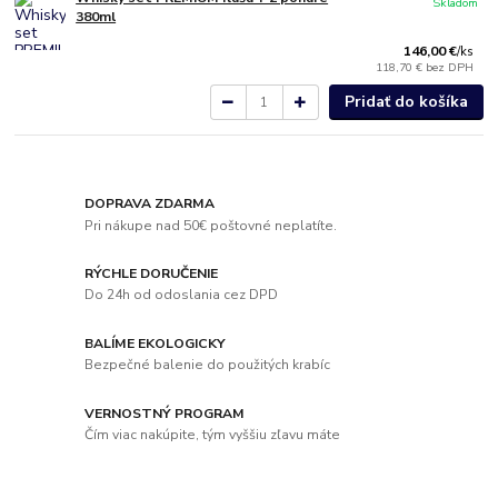
Skladom
380ml
146,00 €
/
ks
118,70 €
bez DPH
Pridať do košíka
DOPRAVA ZDARMA
Pri nákupe nad 50€ poštovné neplatíte.
RÝCHLE DORUČENIE
Do 24h od odoslania cez DPD
BALÍME EKOLOGICKY
Bezpečné balenie do použitých krabíc
VERNOSTNÝ PROGRAM
Čím viac nakúpite, tým vyššiu zľavu máte