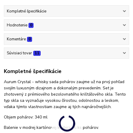
Kompletné špecifikácie
Hodnotenie
0
Komentáre
0
Súvisiaci tovar
11
Kompletné špecifikácie
Aurum Crystal - whisky sada pohárov zaujme už na prvý pohľad
svojím luxusným dizajnom a dokonalým prevedením. Set je
zhotovený z prémiového bezolovnatého krištáľového skla. Tento
typ skla sa vyznačuje vysokou čírosťou, odolnosťou a leskom,
vďaka týmto vlastnostiam zaujme aj tých najnáročnejších.
Objem pohárov: 340 ml
Balenie v modrej kartónovej krabici - 6 ks pohárov.