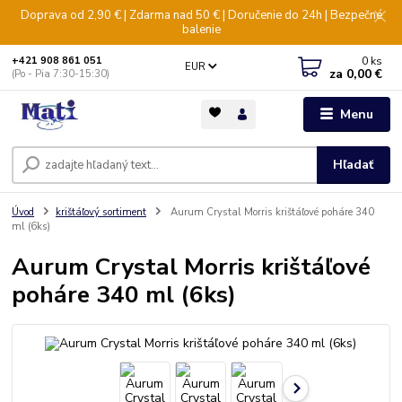
Doprava od 2,90 € | Zdarma nad 50 € | Doručenie do 24h | Bezpečné
balenie
0
ks
+421 908 861 051
EUR
za
0,00 €
(Po - Pia 7:30-15:30)
Menu
Hľadať
Úvod
krištáľový sortiment
Aurum Crystal Morris krištáľové poháre 340
ml (6ks)
Aurum Crystal Morris krištáľové
poháre 340 ml (6ks)