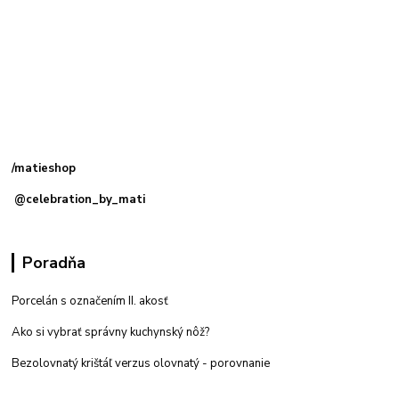
Kamenná
predajňa: Priemyselná 2, 949 01 Nitra
/matieshop
@celebration_by_mati
Poradňa
Porcelán s označením II. akosť
Ako si vybrať správny kuchynský nôž?
Bezolovnatý krištáľ verzus olovnatý -
porovnanie