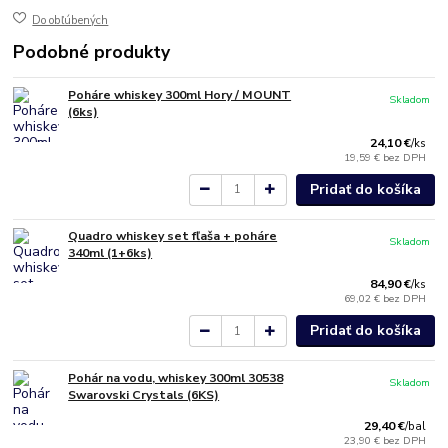
Do obľúbených
Podobné produkty
Poháre whiskey 300ml Hory / MOUNT
Skladom
(6ks)
24,10 €
/
ks
19,59 €
bez DPH
Pridať do košíka
Quadro whiskey set fľaša + poháre
Skladom
340ml (1+6ks)
84,90 €
/
ks
69,02 €
bez DPH
Pridať do košíka
Pohár na vodu, whiskey 300ml 30538
Skladom
Swarovski Crystals (6KS)
29,40 €
/
bal
23,90 €
bez DPH