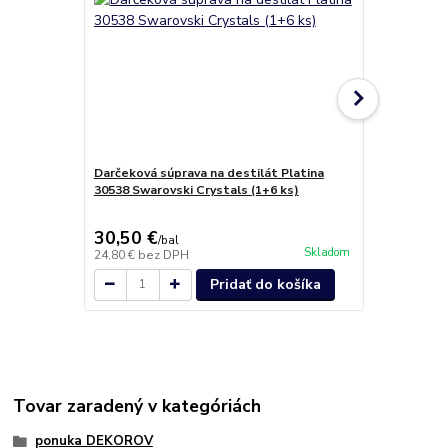
Darčeková súprava na destilát Platina
Luxusný set
30538 Swarovski Crystals (1+6 ks)
Swarovski Cr
30,50 €
34,80 €
/
bal
/
b
Skladom
24,80 €
bez DPH
28,29 €
bez 
Pridať do košíka
Tovar zaradený v kategóriách
ponuka DEKOROV