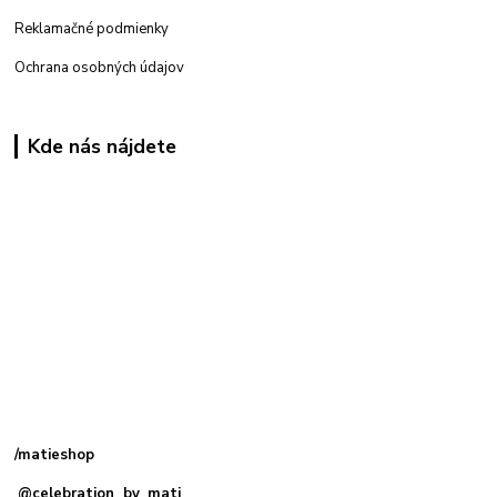
Reklamačné podmienky
Ochrana osobných údajov
Kde nás nájdete
Kamenná
predajňa: Priemyselná 2, 949 01 Nitra
/matieshop
@celebration_by_mati