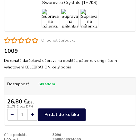
Ohodnotiť produkt
1009
Dokonalá darčeková súprava na destilát, pálenku v originálom
vyhotovení CELEBRATION.
celý popis
Dostupnosť
Skladom
26,80 €
/
bal
21,79 €
bez DPH
Pridať do košíka
Číslo produktu:
309d
EAN kód:
8588008074060