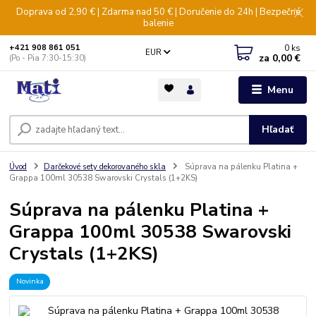
Doprava od 2,90 € | Zdarma nad 50 € | Doručenie do 24h | Bezpečné
balenie
0
ks
+421 908 861 051
EUR
za
0,00 €
(Po - Pia 7:30-15:30)
Menu
Hľadať
Úvod
Darčekové sety dekorovaného skla
Súprava na pálenku Platina +
Grappa 100ml 30538 Swarovski Crystals (1+2KS)
Súprava na pálenku Platina +
Grappa 100ml 30538 Swarovski
Crystals (1+2KS)
Novinka