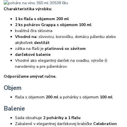
Charakteristika výrobku:
1 ks fľaša s objemom 200 ml
2 ks pohárov Grappa s objemom 100 ml
kvalitná číra sklovina
Vhodné na:
slivovicu, borovičku, domácu pálenku alebo
akýkoľvek
destilát
zátka na fľaši je
platinová so závitom
darčekové balenie
Vhodné ako elegantný darček na svadbu, výročie či
narodeniny a pre pálenkárov
Odporúčame umývať ručne.
Objem
fľaša s objemom
200 ml
a poháriky s objemom
100 ml
.
Balenie
Sada obsahuje
2 poháriky a 1 fľašu
Zabalené v elegantnej darčekovej krabičke
Celebration