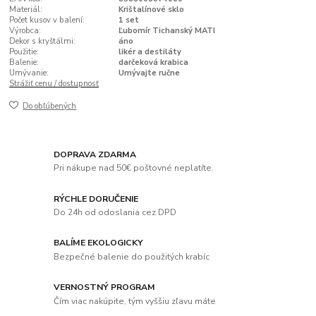
Materiál:
Krištalínové sklo
Počet kusov v balení:
1 set
Výrobca:
Ľubomír Tichanský MATI
Dekor s kryštálmi:
áno
Použitie:
likér a destiláty
Balenie:
darčeková krabica
Umývanie:
Umývajte ručne
Strážiť cenu / dostupnosť
Do obľúbených
DOPRAVA ZDARMA
Pri nákupe nad 50€ poštovné neplatíte.
RÝCHLE DORUČENIE
Do 24h od odoslania cez DPD
BALÍME EKOLOGICKY
Bezpečné balenie do použitých krabíc
VERNOSTNÝ PROGRAM
Čím viac nakúpite, tým vyššiu zľavu máte