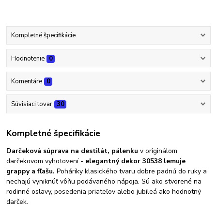
Kompletné špecifikácie
Hodnotenie
0
Komentáre
0
Súvisiaci tovar
30
Kompletné špecifikácie
Darčeková súprava na destilát, pálenku
v originálom
darčekovom vyhotovení -
elegantný dekor 30538 lemuje
grappy a fľašu.
Poháriky klasického tvaru dobre padnú do ruky a
nechajú vyniknúť vôňu podávaného nápoja. Sú ako stvorené na
rodinné oslavy, posedenia priateľov alebo jubileá ako hodnotný
darček.