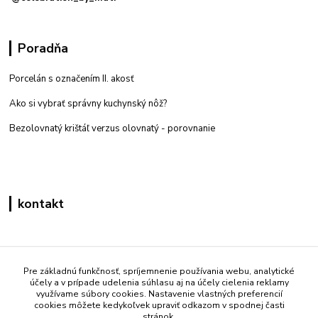
Poradňa
Porcelán s označením II. akosť
Ako si vybrať správny kuchynský nôž?
Bezolovnatý krištáľ verzus olovnatý -
porovnanie
kontakt
Zákaznícka podpora eshop mati
+421 908 861 051
Pre základnú funkčnosť, spríjemnenie používania webu, analytické
účely a v prípade udelenia súhlasu aj na účely cielenia reklamy
(Po - Pia 7:30-15:30)
využívame súbory cookies. Nastavenie vlastných preferencií
cookies môžete kedykoľvek upraviť odkazom v spodnej časti
info@mati.sk
stránok.