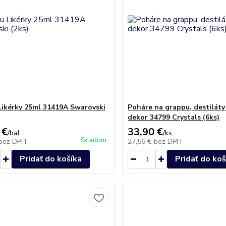
Likérky 25ml 31419A Swarovski
Poháre na grappu, destiláty
dekor 34799 Crystals (6ks)
 €
33,90 €
/
bal
/
ks
Skladom
bez DPH
27,56 €
bez DPH
Pridať do košíka
Pridať do koš