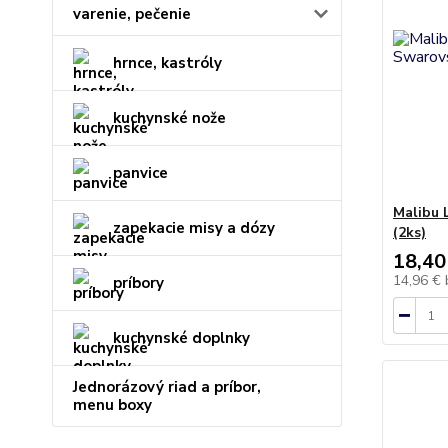
varenie, pečenie
hrnce, kastróly
kuchynské nože
panvice
Malibu 
zapekacie misy a dózy
(2ks)
18,40
14,96 €
príbory
kuchynské doplnky
Jednorázový riad a príbor,
menu boxy