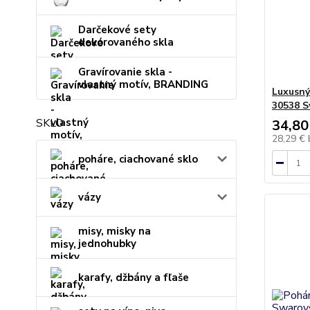
Darčekové sety
dekorovaného skla
Gravírovanie skla -
vlastný motív, BRANDING
Luxusný
30538 S
SKLO
34,80
28,29 €
poháre, ciachované sklo
vázy
misy, misky na
jednohubky
karafy, džbány a fľaše