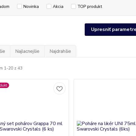
adom
Novinka
Akcia
TOP produkt
Upresniť parametr
šie
Najlacnejšie
Najdrahšie
m 1-20 z 43
dukt