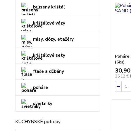
brúsený krištáľ
krištáľové vázy
misy, dózy, etažéry
krištáľové sety
Poháre
(6ks)
30,90
fľaše a džbány
25,12 €
poháre
svietniky
KUCHYNSKÉ potreby