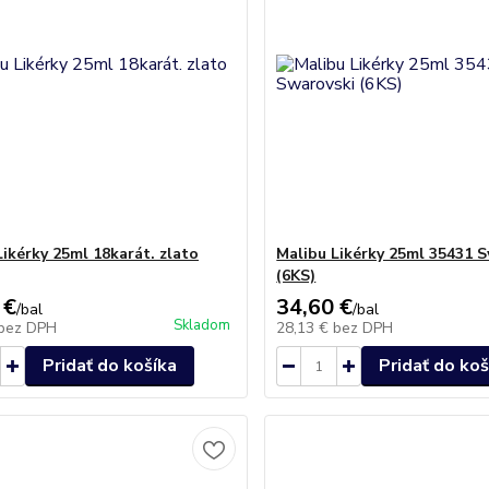
Likérky 25ml 18karát. zlato
Malibu Likérky 25ml 35431 
(6KS)
 €
34,60 €
/
bal
/
bal
Skladom
bez DPH
28,13 €
bez DPH
Pridať do košíka
Pridať do koš