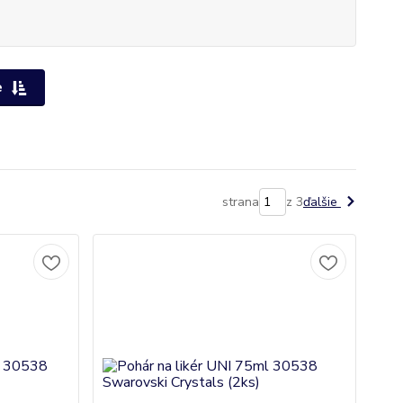
e
strana
z 3
ďalšie