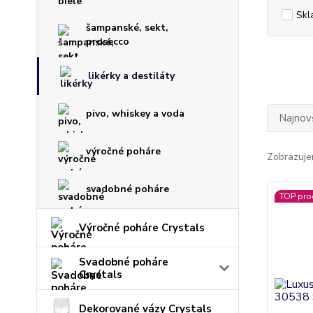
Skl
šampanské, sekt,
prosecco
likérky a destiláty
pivo, whiskey a voda
Najnov
výročné poháre
Zobrazuje
svadobné poháre
TOP pro
Výročné poháre Crystals
Svadobné poháre
Crystals
Dekorované vázy Crystals