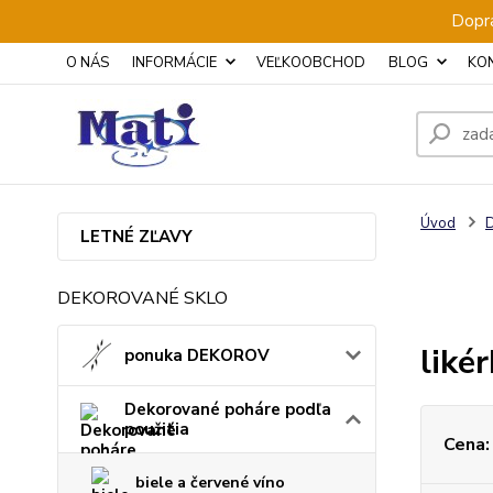
Dopra
O NÁS
INFORMÁCIE
VEĽKOOBCHOD
BLOG
KO
Úvod
D
LETNÉ ZĽAVY
DEKOROVANÉ SKLO
likér
ponuka DEKOROV
Dekorované poháre podľa
použitia
Cena:
biele a červené víno