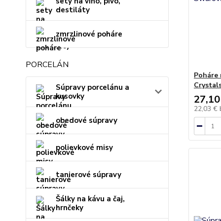
sety na víno, pivo,
destiláty
zmrzlinové poháre
PORCELÁN
Poháre 
Crystal
Súpravy porcelánu a
kusovky
27,10
22,03 €
obedové súpravy
polievkové misy
tanierové súpravy
Šálky na kávu a čaj,
hrnčeky