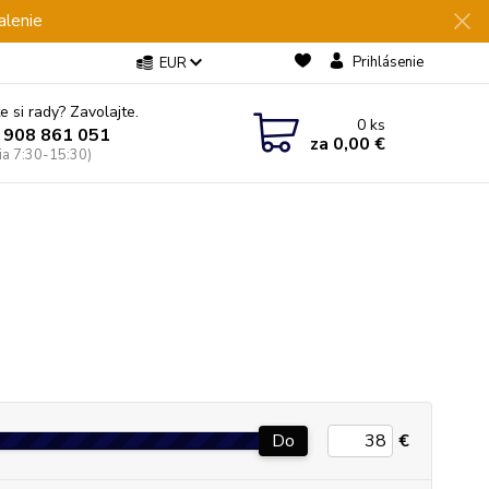
alenie
Prihlásenie
EUR
e si rady? Zavolajte.
0
ks
 908 861 051
za
0,00 €
Pia 7:30-15:30)
Do
€