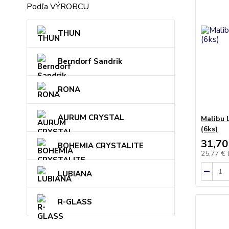
Podľa VÝROBCU
THUN
Berndorf Sandrik
RONA
AURUM CRYSTAL
Malibu 
(6ks)
31,70
BOHEMIA CRYSTALITE
25,77 €
LUBIANA
R-GLASS