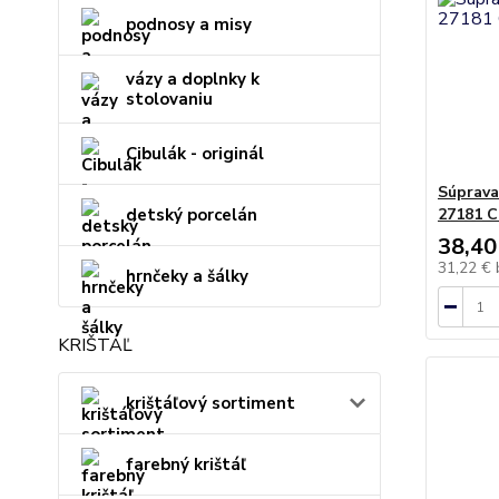
podnosy a misy
vázy a doplnky k
stolovaniu
Cibulák - originál
Súprava
detský porcelán
27181 C
38,40
31,22 €
hrnčeky a šálky
KRIŠTÁĽ
krištáľový sortiment
farebný krištáľ