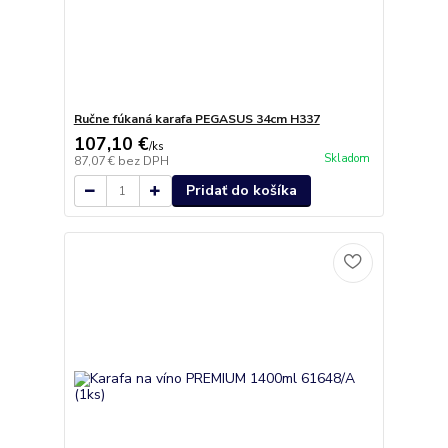
Ručne fúkaná karafa PEGASUS 34cm H337
107,10 €
/
ks
Skladom
87,07 €
bez DPH
Pridať do košíka