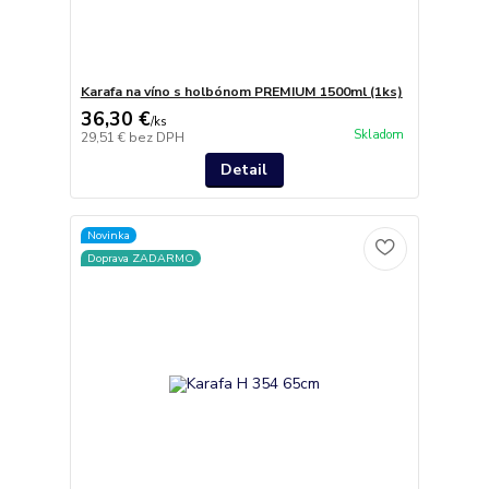
Karafa na víno s holbónom PREMIUM 1500ml (1ks)
36,30 €
/
ks
Skladom
29,51 €
bez DPH
Detail
Novinka
Doprava ZADARMO