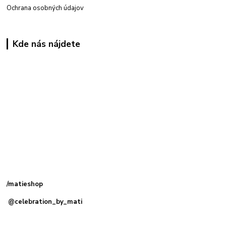
Ochrana osobných údajov
Kde nás nájdete
Kamenná
predajňa: Priemyselná 2, 949 01 Nitra
/matieshop
@celebration_by_mati