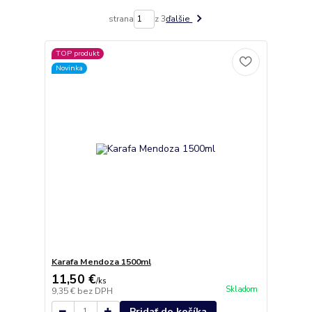
strana
z 3
ďalšie
TOP produkt
Novinka
Karafa Mendoza 1500ml
11,50 €
/
ks
Skladom
9,35 €
bez DPH
Pridať do košíka