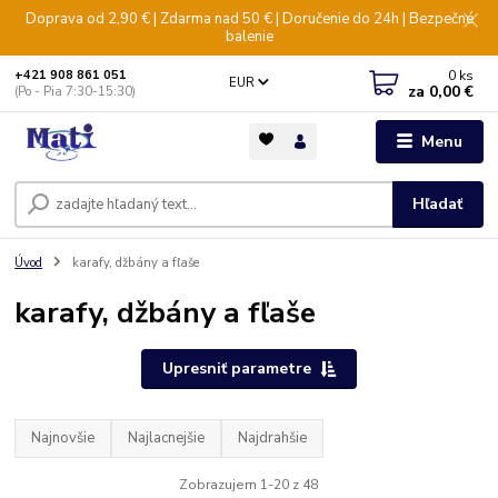
Doprava od 2,90 € | Zdarma nad 50 € | Doručenie do 24h | Bezpečné
balenie
0
ks
+421 908 861 051
EUR
za
0,00 €
(Po - Pia 7:30-15:30)
Menu
Hľadať
Úvod
karafy, džbány a fľaše
karafy, džbány a fľaše
Upresniť parametre
Najnovšie
Najlacnejšie
Najdrahšie
Zobrazujem 1-20 z 48