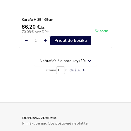
Karafa H 354 65cm
86,20 €
/
ks
Skladom
70,08 €
bez DPH
Pridať do košíka
Načítať ďalšie produkty (20)
strana
z 3
ďalšie
DOPRAVA ZDARMA
Pri nákupe nad 50€ poštovné neplatíte.