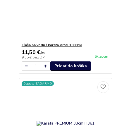
Fľaša na vodu / karafa Vital 1000ml
11,50 €
/
ks
Skladom
9,35 €
bez DPH
Pridať do košíka
Doprava ZADARMO