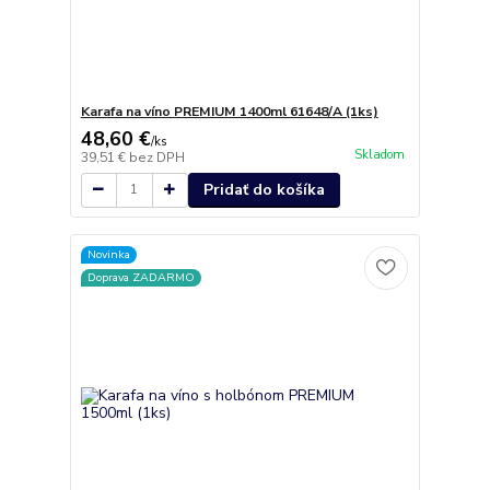
Karafa na víno PREMIUM 1400ml 61648/A (1ks)
48,60 €
/
ks
Skladom
39,51 €
bez DPH
Pridať do košíka
Novinka
Doprava ZADARMO