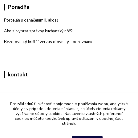
Poradňa
Porcelán s označením II. akosť
Ako si vybrať správny kuchynský nôž?
Bezolovnatý krištáľ verzus olovnatý -
porovnanie
kontakt
Zákaznícka podpora eshop mati
+421 908 861 051
Pre základnú funkčnosť, spríjemnenie používania webu, analytické
účely a v prípade udelenia súhlasu aj na účely cielenia reklamy
(Po - Pia 7:30-15:30)
využívame súbory cookies. Nastavenie vlastných preferencií
cookies môžete kedykoľvek upraviť odkazom v spodnej časti
info@mati.sk
stránok.