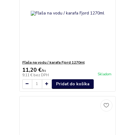
Fľaša na vodu / karafa Fjord 1270ml
11,20 €
/
ks
Skladom
9,11 €
bez DPH
Pridať do košíka