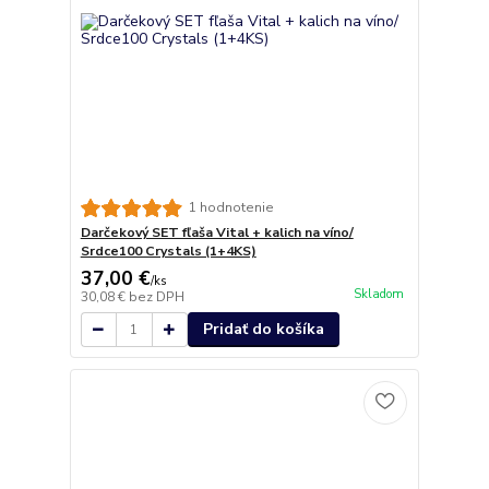
1 hodnotenie
Darčekový SET fľaša Vital + kalich na víno/
Srdce100 Crystals (1+4KS)
37,00 €
/
ks
Skladom
30,08 €
bez DPH
Pridať do košíka