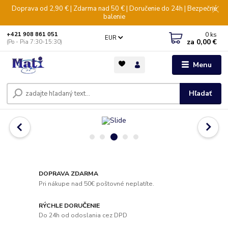
Doprava od 2,90 € | Zdarma nad 50 € | Doručenie do 24h | Bezpečné
balenie
0
ks
+421 908 861 051
EUR
za
0,00 €
(Po - Pia 7:30-15:30)
Menu
Hľadať
DOPRAVA ZDARMA
Pri nákupe nad 50€ poštovné neplatíte.
RÝCHLE DORUČENIE
Do 24h od odoslania cez DPD