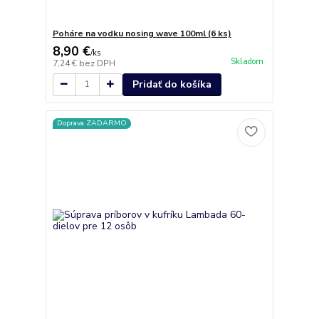
Poháre na vodku nosing wave 100ml (6 ks)
8,90 €
/
ks
Skladom
7,24 €
bez DPH
Pridať do košíka
Doprava ZADARMO