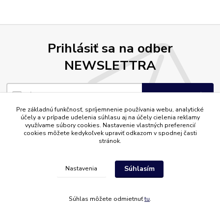
Prihlásiť sa na odber
NEWSLETTRA
Prihlásiť sa
Pre základnú funkčnosť, spríjemnenie používania webu, analytické
Súhlasím so
spracovaním osobných údajov
za účelom zasielania newslettera.
účely a v prípade udelenia súhlasu aj na účely cielenia reklamy
využívame súbory cookies. Nastavenie vlastných preferencií
Nepremeškajte najnovšie ponuky, akcie a inšpirujúce tipy pre váš domov.
cookies môžete kedykoľvek upraviť odkazom v spodnej časti
stránok.
Súhlasím
Nastavenia
Súhlas môžete odmietnuť
tu
.