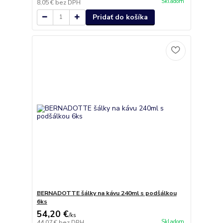
Skladom
8,05 €
bez DPH
Pridať do košíka
BERNADOTTE šálky na kávu 240ml s podšálkou
6ks
54,20 €
/
ks
Skladom
44,07 €
bez DPH