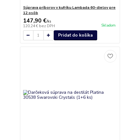
Súprava príborov v kufríku Lambada 60-dielov pre
12 osôb
147,90 €
/
ks
Skladom
120,24 €
bez DPH
Pridať do košíka