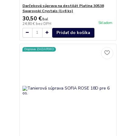
Darčeková súprava na destilát Platina 30538
Swarovski Crystals (1+6 ks)
30,50 €
/
bal
Skladom
24,80 €
bez DPH
Pridať do košíka
Doprava ZADARMO