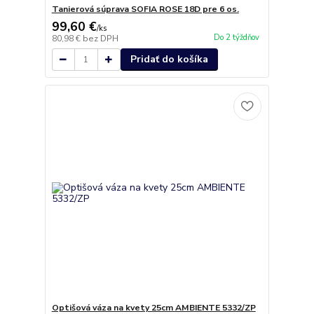
Tanierová súprava SOFIA ROSE 18D pre 6 os.
99,60 €
/
ks
Do 2 týždňov
80,98 €
bez DPH
Pridať do košíka
Optišová váza na kvety 25cm AMBIENTE 5332/ZP