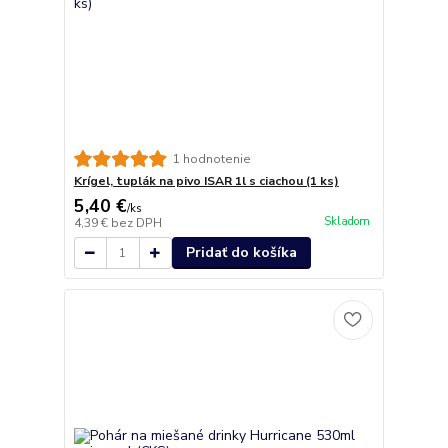
1 hodnotenie
Krígel, tuplák na pivo ISAR 1l s ciachou (1 ks)
5,40 €
/
ks
Skladom
4,39 €
bez DPH
Pridať do košíka