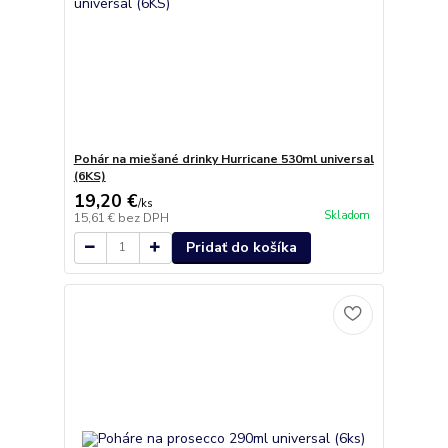
Pohár na miešané drinky Hurricane 530ml universal
(6KS)
19,20 €
/
ks
Skladom
15,61 €
bez DPH
Pridať do košíka