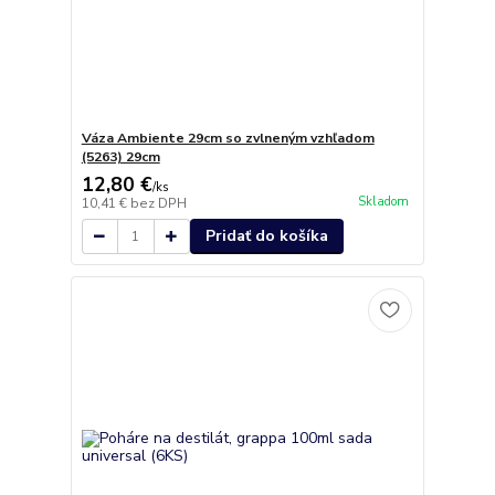
Váza Ambiente 29cm so zvlneným vzhľadom
(5263) 29cm
12,80 €
/
ks
Skladom
10,41 €
bez DPH
Pridať do košíka