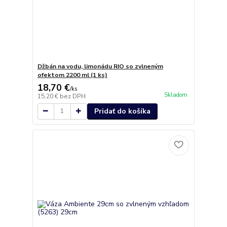
Džbán na vodu, limonádu RIO so zvlneným
ofektom 2200 ml (1 ks)
18,70 €
/
ks
Skladom
15,20 €
bez DPH
Pridať do košíka