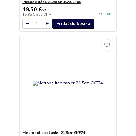
Picadeli dóza 21cm 5K852/99K68
19,50 €
/
ks
Skladom
15,85 €
bez DPH
Pridať do košíka
Metropolitan tanier 21,5cm 6KE74