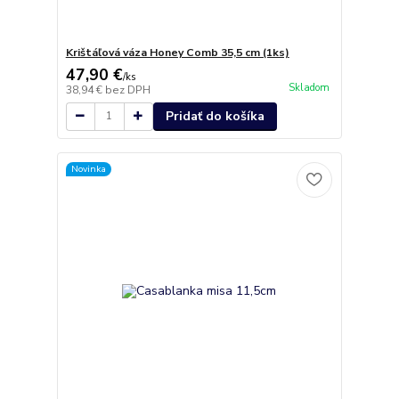
Krištáľová váza Honey Comb 35,5 cm (1ks)
47,90 €
/
ks
Skladom
38,94 €
bez DPH
Pridať do košíka
Novinka