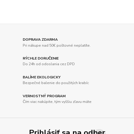
DOPRAVA ZDARMA
Pri nákupe nad 50€ poštovné neplatíte.
RÝCHLE DORUČENIE
Do 24h od odoslania cez DPD
BALÍME EKOLOGICKY
Bezpečné balenie do použitých krabíc
VERNOSTNÝ PROGRAM
Čím viac nakúpite, tým vyššiu zľavu máte
Prihlásiť sa na odber