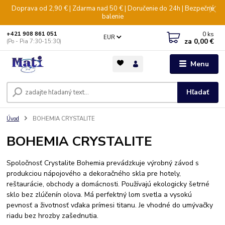
Doprava od 2,90 € | Zdarma nad 50 € | Doručenie do 24h | Bezpečné
balenie
0
ks
+421 908 861 051
EUR
za
0,00 €
(Po - Pia 7:30-15:30)
Menu
Hľadať
Úvod
BOHEMIA CRYSTALITE
BOHEMIA CRYSTALITE
Spoločnosť Crystalite Bohemia prevádzkuje výrobný závod s
produkciou nápojového a dekoračného skla pre hotely,
reštaurácie, obchody a domácnosti. Používajú ekologicky šetrné
sklo bez zlúčenín olova. Má perfektný lom svetla a vysokú
pevnosť a životnosť vďaka prímesi titanu. Je vhodné do umývačky
riadu bez hrozby zašednutia.