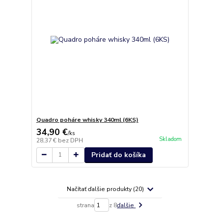
Quadro poháre whisky 340ml (6KS)
34,90 €
/
ks
Skladom
28,37 €
bez DPH
Pridať do košíka
Načítať ďalšie produkty (20)
strana
z 8
ďalšie