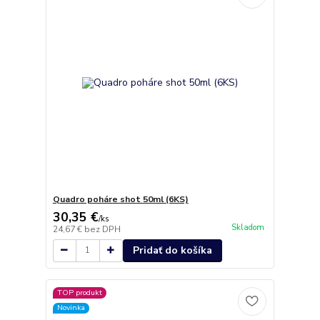
Quadro poháre shot 50ml (6KS)
30,35 €
/
ks
Skladom
24,67 €
bez DPH
Pridať do košíka
TOP produkt
Novinka