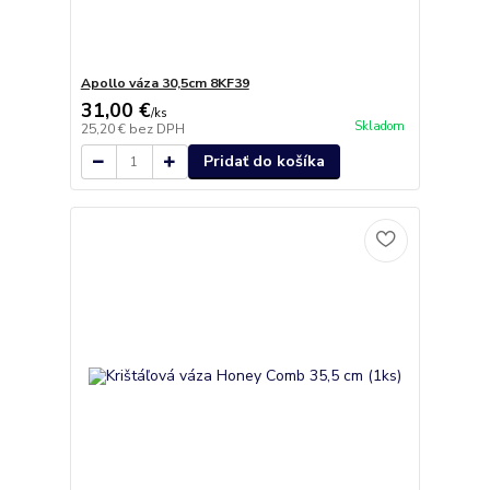
Apollo váza 30,5cm 8KF39
31,00 €
/
ks
Skladom
25,20 €
bez DPH
Pridať do košíka