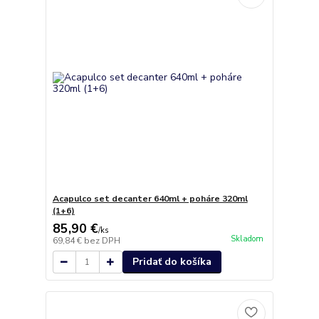
Acapulco set decanter 640ml + poháre 320ml
(1+6)
85,90 €
/
ks
Skladom
69,84 €
bez DPH
Pridať do košíka