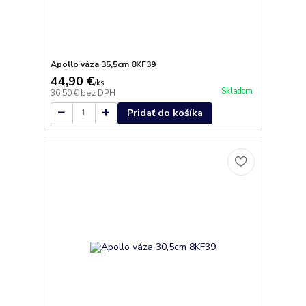
Apollo váza 35,5cm 8KF39
44,90 €
/
ks
Skladom
36,50 €
bez DPH
Pridať do košíka