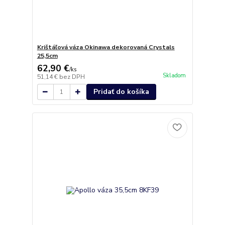
Krištáľová váza Okinawa dekorovaná Crystals
25,5cm
62,90 €
/
ks
Skladom
51,14 €
bez DPH
Pridať do košíka