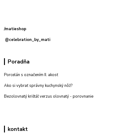
Kamenná
predajňa: Priemyselná 2, 949 01 Nitra
/matieshop
@celebration_by_mati
Poradňa
Porcelán s označením II. akosť
Ako si vybrať správny kuchynský nôž?
Bezolovnatý krištáľ verzus olovnatý -
porovnanie
kontakt