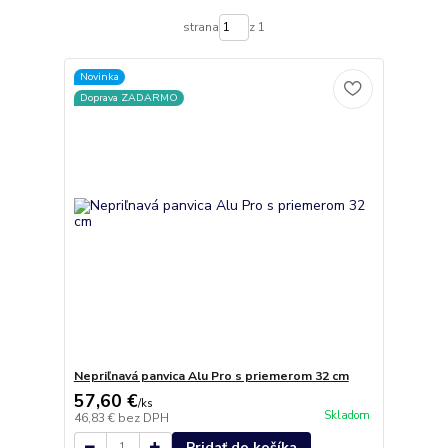
strana
z 1
Novinka
Doprava ZADARMO
Nepriľnavá panvica Alu Pro s priemerom 32 cm
57,60 €
/
ks
Skladom
46,83 €
bez DPH
Pridať do košíka