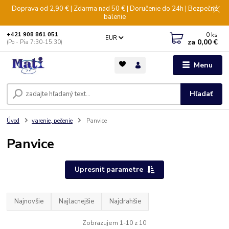
Doprava od 2,90 € | Zdarma nad 50 € | Doručenie do 24h | Bezpečné
balenie
0
ks
+421 908 861 051
EUR
za
0,00 €
(Po - Pia 7:30-15:30)
Menu
Hľadať
Úvod
varenie, pečenie
Panvice
Panvice
Upresniť parametre
Najnovšie
Najlacnejšie
Najdrahšie
Zobrazujem 1-10 z 10