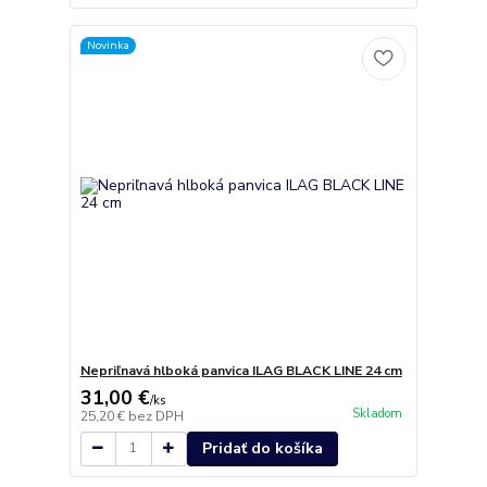
Novinka
Nepriľnavá hlboká panvica ILAG BLACK LINE 24 cm
31,00 €
/
ks
Skladom
25,20 €
bez DPH
Pridať do košíka