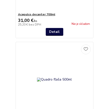
Acapulco decanter 700ml
31,00 €
/
ks
Nie je skladom
25,20 €
bez DPH
Detail