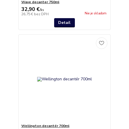
Wave decanter 750ml
32,90 €
/
ks
Nie je skladom
26,75 €
bez DPH
Detail
Wellington decantér 700ml