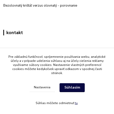
Bezolovnatý krištáľ verzus olovnatý -
porovnanie
kontakt
Zákaznícka podpora eshop mati
+421 908 861 051
Pre základnú funkčnosť, spríjemnenie používania webu, analytické
účely a v prípade udelenia súhlasu aj na účely cielenia reklamy
(Po - Pia 7:30-15:30)
využívame súbory cookies. Nastavenie vlastných preferencií
cookies môžete kedykoľvek upraviť odkazom v spodnej časti
info@mati.sk
stránok.
Súhlasím
Nastavenia
Súhlas môžete odmietnuť
tu
.
Vytvorené na
Eshop-rychlo.sk