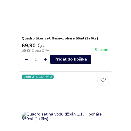
Quadro likér set fľaša+poháre 55ml (1+6ks)
69,90 €
/
ks
Skladom
56,83 €
bez DPH
Pridať do košíka
Doprava ZADARMO