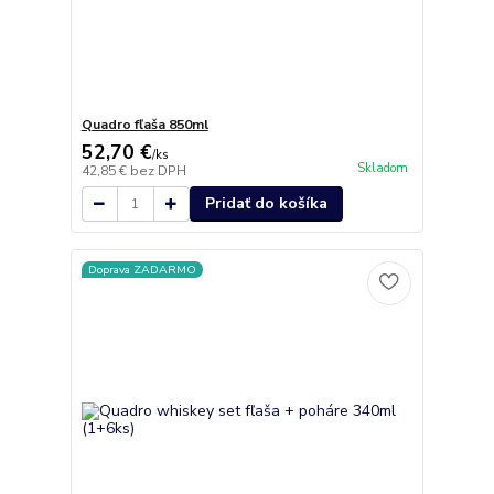
Quadro fľaša 850ml
52,70 €
/
ks
Skladom
42,85 €
bez DPH
Pridať do košíka
Doprava ZADARMO