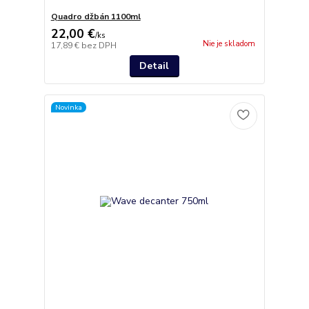
Quadro džbán 1100ml
22,00 €
/
ks
Nie je skladom
17,89 €
bez DPH
Detail
Novinka