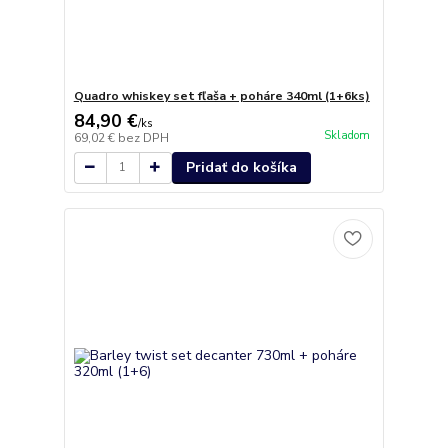
Quadro whiskey set fľaša + poháre 340ml (1+6ks)
84,90 €
/
ks
Skladom
69,02 €
bez DPH
Pridať do košíka