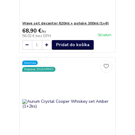
Wave set decanter 620ml + poháre 300ml (1+6)
68,90 €
/
ks
Skladom
56,02 €
bez DPH
Pridať do košíka
Novinka
Doprava ZADARMO