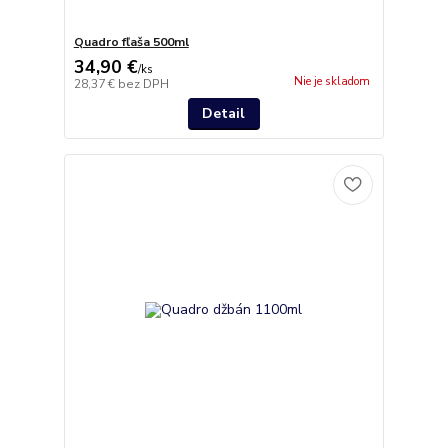
Quadro fľaša 500ml
34,90 €
/
ks
Nie je skladom
28,37 €
bez DPH
Detail