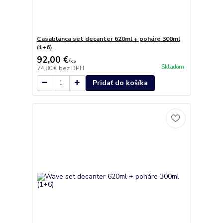
Casablanca set decanter 620ml + poháre 300ml
(1+6)
92,00 €
/
ks
Skladom
74,80 €
bez DPH
Pridať do košíka