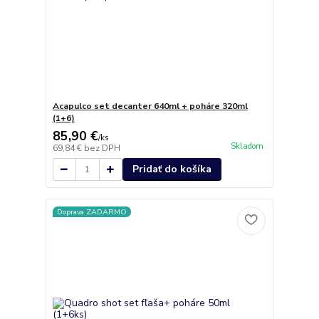
Acapulco set decanter 640ml + poháre 320ml
(1+6)
85,90 €
/
ks
Skladom
69,84 €
bez DPH
Pridať do košíka
Doprava ZADARMO