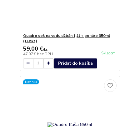
Quadro set na vodu džbán 1,1l + poháre 350ml
(1+6ks)
59,00 €
/
ks
Skladom
47,97 €
bez DPH
Pridať do košíka
Novinka