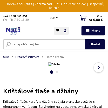
Doprava od 2,90 € | Zdarma nad 50 € | Doručenie do 24h | Bezpečné
balenie
0
ks
+421 908 861 051
EUR
za
0,00 €
(Po - Pia 7:30-15:30)
Menu
Hľadať
Úvod
krištáľový sortiment
Fľaše a džbány
Krištáľové flaše a džbány
Krištáľové fľaše, karafy a džbány spájajú praktické využitie s
elegantným vzhľadom. Sú vhodné na vodu, víno, whisky, likéry aj