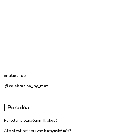
Kamenná
predajňa: Priemyselná 2, 949 01 Nitra
/matieshop
@celebration_by_mati
Poradňa
Porcelán s označením II. akosť
Ako si vybrať správny kuchynský nôž?