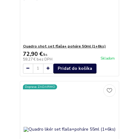
Quadro shot set fľaša+ poháre 50ml (1+6ks)
72,90 €
/
ks
Skladom
59,27 €
bez DPH
Pridať do košíka
Doprava ZADARMO