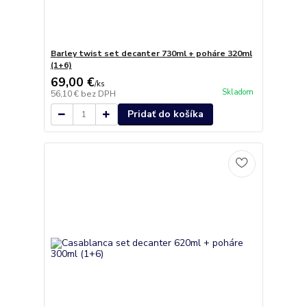
Barley twist set decanter 730ml + poháre 320ml
(1+6)
69,00 €
/
ks
Skladom
56,10 €
bez DPH
Pridať do košíka