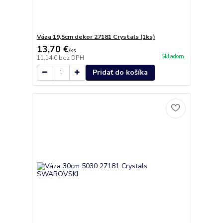
Váza 19,5cm dekor 27181 Crystals (1ks)
13,70 €
/
ks
Skladom
11,14 €
bez DPH
Pridať do košíka