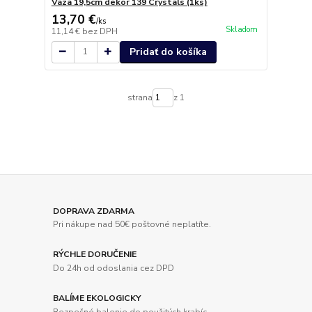
Váza 19,5cm dekor 139 Crystals (1ks)
13,70 €
/
ks
Skladom
11,14 €
bez DPH
Pridať do košíka
strana
z 1
DOPRAVA ZDARMA
Pri nákupe nad 50€ poštovné neplatíte.
RÝCHLE DORUČENIE
Do 24h od odoslania cez DPD
BALÍME EKOLOGICKY
Bezpečné balenie do použitých krabíc