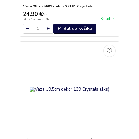
Váza 25cm 5691 dekor 27181 Crystals
24,90 €
/
ks
Skladom
20,24 €
bez DPH
Pridať do košíka