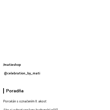
Kamenná
predajňa: Priemyselná 2, 949 01 Nitra
/matieshop
@celebration_by_mati
Poradňa
Porcelán s označením II. akosť