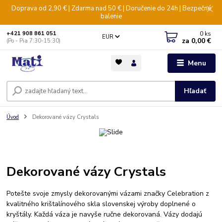
Doprava od 2,90 € | Zdarma nad 50 € | Doručenie do 24h | Bezpečné
balenie
0
ks
+421 908 861 051
EUR
za
0,00 €
(Po - Pia 7:30-15:30)
Menu
Hľadať
Úvod
Dekorované vázy Crystals
Dekorované vázy Crystals
Potešte svoje zmysly dekorovanými vázami značky Celebration z
kvalitného krištalínového skla slovenskej výroby doplnené o
kryštály. Každá váza je navyše ručne dekorovaná. Vázy dodajú