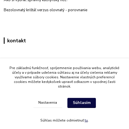
Ako si vybrať správny kuchynský nôž?
Bezolovnatý krištáľ verzus olovnatý -
porovnanie
kontakt
Zákaznícka podpora eshop mati
+421 908 861 051
Pre základnú funkčnosť, spríjemnenie používania webu, analytické
účely a v prípade udelenia súhlasu aj na účely cielenia reklamy
(Po - Pia 7:30-15:30)
využívame súbory cookies. Nastavenie vlastných preferencií
cookies môžete kedykoľvek upraviť odkazom v spodnej časti
info@mati.sk
stránok.
Súhlasím
Nastavenia
Súhlas môžete odmietnuť
tu
.
Vytvorené na
Eshop-rychlo.sk