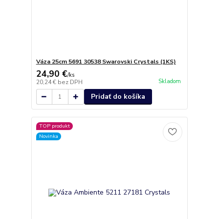
Váza 25cm 5691 30538 Swarovski Crystals (1KS)
24,90 €
/
ks
Skladom
20,24 €
bez DPH
Pridať do košíka
TOP produkt
Novinka