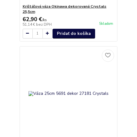
Krištáľová váza Okinawa dekorovaná Crystals
25,5cm
62,90 €
/
ks
Skladom
51,14 €
bez DPH
Pridať do košíka