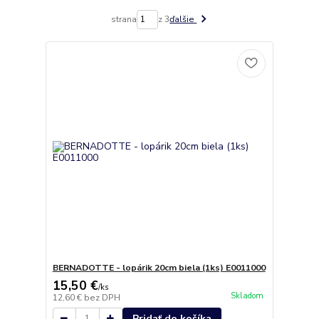
strana
z 3
ďalšie
BERNADOTTE - lopárik 20cm biela (1ks) E0011000
15,50 €
/
ks
Skladom
12,60 €
bez DPH
Pridať do košíka