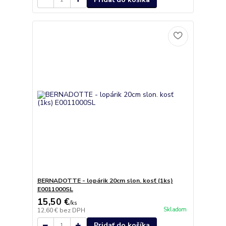
BERNADOTTE - lopárik 20cm slon. kosť (1ks)
E0011000SL
15,50 €
/
ks
Skladom
12,60 €
bez DPH
Pridať do košíka