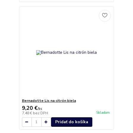
Bernadotte Lis na citrón biela
9,20 €
/
ks
Skladom
7,48 €
bez DPH
Pridať do košíka