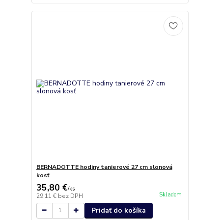
BERNADOTTE hodiny tanierové 27 cm slonová
kosť
35,80 €
/
ks
Skladom
29,11 €
bez DPH
Pridať do košíka