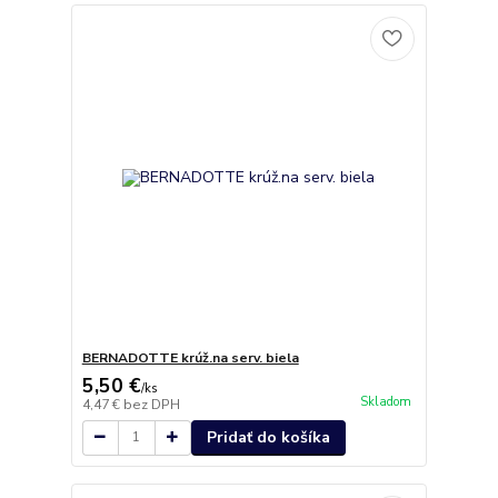
BERNADOTTE krúž.na serv. biela
5,50 €
/
ks
Skladom
4,47 €
bez DPH
Pridať do košíka