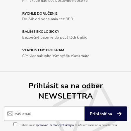
Pri nákupe nad 50€ poštovné neplatíte.
RÝCHLE DORUČENIE
Do 24h od odoslania cez DPD
BALÍME EKOLOGICKY
Bezpečné balenie do použitých krabíc
VERNOSTNÝ PROGRAM
Čím viac nakúpite, tým vyššiu zľavu máte
Prihlásiť sa na odber
NEWSLETTRA
Prihlásiť sa
Súhlasím so
spracovaním osobných údajov
za účelom zasielania newslettera.