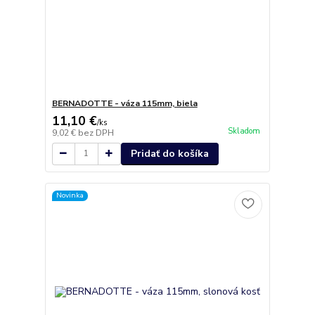
BERNADOTTE - váza 115mm, biela
11,10 €
/
ks
Skladom
9,02 €
bez DPH
Pridať do košíka
Novinka