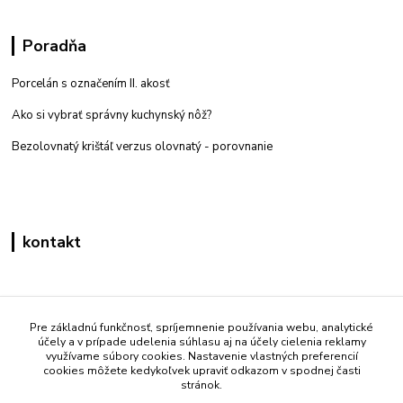
Poradňa
Porcelán s označením II. akosť
Ako si vybrať správny kuchynský nôž?
Bezolovnatý krištáľ verzus olovnatý -
porovnanie
kontakt
Zákaznícka podpora eshop mati
+421 908 861 051
Pre základnú funkčnosť, spríjemnenie používania webu, analytické
účely a v prípade udelenia súhlasu aj na účely cielenia reklamy
(Po - Pia 7:30-15:30)
využívame súbory cookies. Nastavenie vlastných preferencií
cookies môžete kedykoľvek upraviť odkazom v spodnej časti
info@mati.sk
stránok.