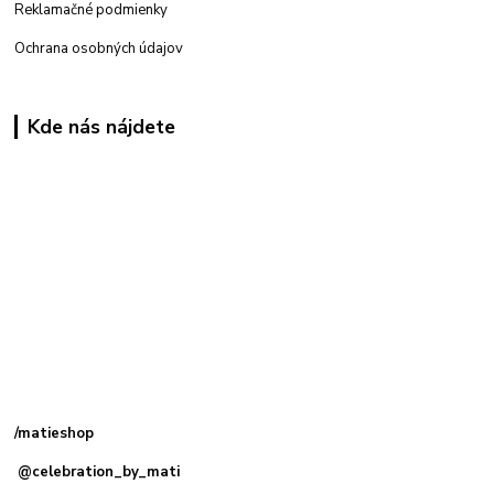
Reklamačné podmienky
Ochrana osobných údajov
Kde nás nájdete
Kamenná
predajňa: Priemyselná 2, 949 01 Nitra
/matieshop
@celebration_by_mati