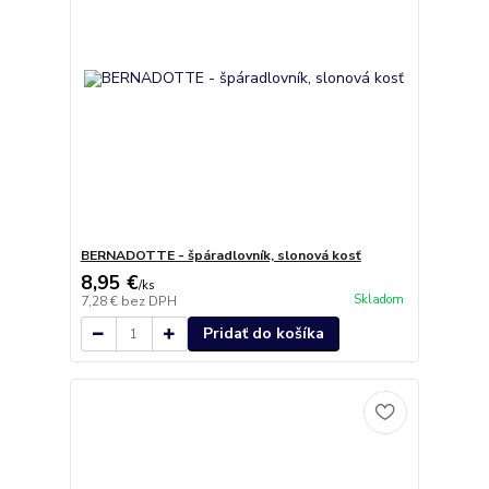
BERNADOTTE - špáradlovník, slonová kosť
8,95 €
/
ks
Skladom
7,28 €
bez DPH
Pridať do košíka