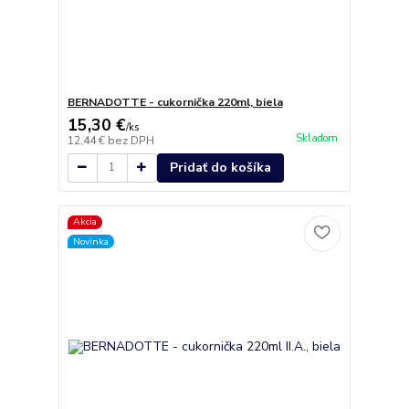
BERNADOTTE - cukornička 220ml, biela
15,30 €
/
ks
Skladom
12,44 €
bez DPH
Pridať do košíka
Akcia
Novinka