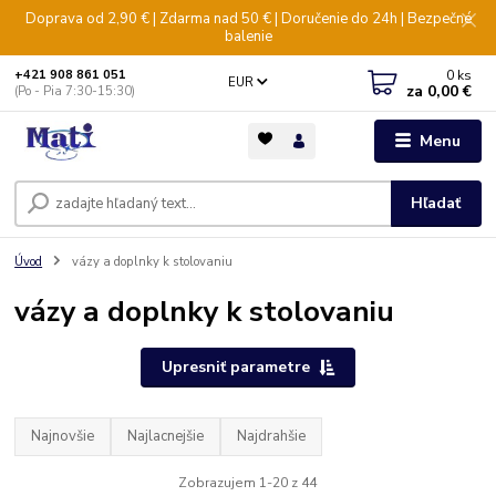
Doprava od 2,90 € | Zdarma nad 50 € | Doručenie do 24h | Bezpečné
balenie
0
ks
+421 908 861 051
EUR
za
0,00 €
(Po - Pia 7:30-15:30)
Menu
Hľadať
Úvod
vázy a doplnky k stolovaniu
vázy a doplnky k stolovaniu
Upresniť parametre
Najnovšie
Najlacnejšie
Najdrahšie
Zobrazujem 1-20 z 44