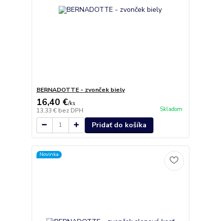
BERNADOTTE - zvonček biely
16,40 €
/
ks
Skladom
13,33 €
bez DPH
Pridať do košíka
Novinka