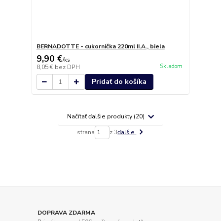
BERNADOTTE - cukornička 220ml II.A., biela
9,90 €
/
ks
Skladom
8,05 €
bez DPH
Pridať do košíka
Načítať ďalšie produkty (20)
strana
z 3
ďalšie
DOPRAVA ZDARMA