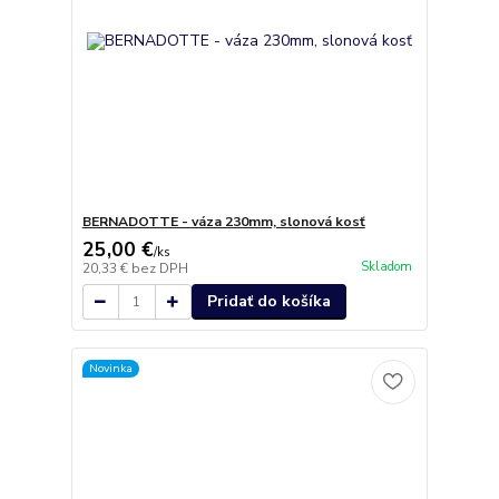
BERNADOTTE - váza 230mm, slonová kosť
25,00 €
/
ks
Skladom
20,33 €
bez DPH
Pridať do košíka
Novinka