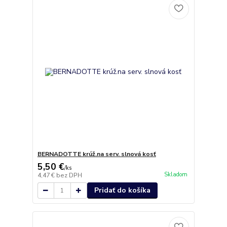
BERNADOTTE krúž.na serv. slnová kosť
5,50 €
/
ks
Skladom
4,47 €
bez DPH
Pridať do košíka