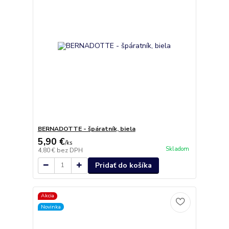
BERNADOTTE - špáratník, biela
5,90 €
/
ks
Skladom
4,80 €
bez DPH
Pridať do košíka
Akcia
Novinka