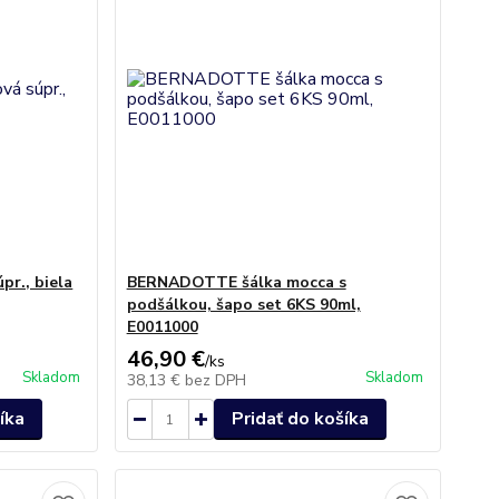
r., biela
BERNADOTTE šálka mocca s
podšálkou, šapo set 6KS 90ml,
E0011000
46,90 €
/
ks
Skladom
Skladom
38,13 €
bez DPH
íka
Pridať do košíka