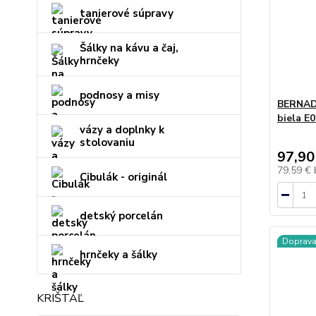
tanierové súpravy
Šálky na kávu a čaj,
hrnčeky
podnosy a misy
BERNAD
biela E
vázy a doplnky k
stolovaniu
97,90
79,59 €
Cibulák - originál
detský porcelán
Doprav
hrnčeky a šálky
KRIŠTÁĽ