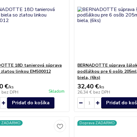
OTTE 18D tanierová súprava
BERNADOTTE súprava šálok
o zlatou linkou EM500012
podšálkou pre 6 osôb 205ml,
biela, (6ks)
0 €
32,40 €
/
ks
/
ks
Skladom
€
bez DPH
26,34 €
bez DPH
Pridať do košíka
Pridať do koš
a ZADARMO
Doprava ZADARMO