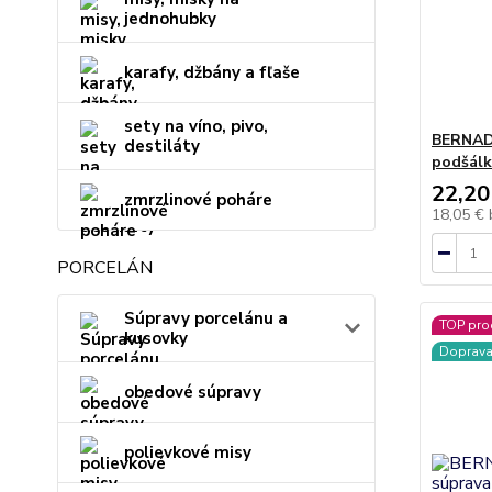
jednohubky
karafy, džbány a fľaše
sety na víno, pivo,
BERNAD
destiláty
podšálko
22,20
zmrzlinové poháre
18,05 €
PORCELÁN
Súpravy porcelánu a
TOP pro
kusovky
Doprav
obedové súpravy
polievkové misy