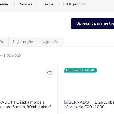
adom
Novinka
Akcia
TOP produkt
Upresniť parametr
šie
Najlacnejšie
Najdrahšie
m 1-20 z 202
Doprava ZADARMO