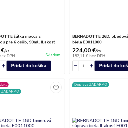
OTTE šálka mocca s
BERNADOTTE 26D. obedová 
u pre 6 osôb, 90ml, II.akosť
biela E0011000
 €
224,00 €
/
ks
/
ks
Skladom
bez DPH
182,11 €
bez DPH
Pridať do košíka
Pridať do koš
dukt
Doprava ZADARMO
a ZADARMO