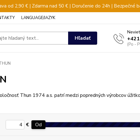
va od 2,90 € | Zdarma nad 50 € | Doručenie do 24h | Bezpečné b
NTAKTY
LANGUAGE/JAZYK
Neviet
Hľadať
+421
(Po - 
THUN
N
oločnosť Thun 1974 a.s. patrí medzi popredných výrobcov úžitk
€
Od