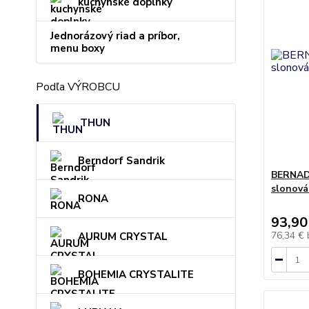
kuchynské doplnky
Jednorázový riad a príbor,
menu boxy
Podľa VÝROBCU
THUN
Berndorf Sandrik
BERNADO
slonová
RONA
93,90
76,34 €
AURUM CRYSTAL
BOHEMIA CRYSTALITE