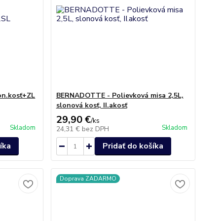
on.kosť+ZL
BERNADOTTE - Polievková misa 2,5L,
slonová kosť, II.akosť
29,90 €
/
ks
Skladom
Skladom
24,31 €
bez DPH
íka
Pridať do košíka
Doprava ZADARMO