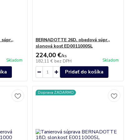
súpr.,
BERNADOTTE 26D. obedová súpr.,
slonová kosť ED0011000SL
224,00 €
/
ks
Skladom
Skladom
182,11 €
bez DPH
íka
Pridať do košíka
Doprava ZADARMO