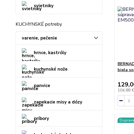
svietniky
KUCHYNSKÉ potreby
varenie, pečenie
hrnce, kastróly
BERNAD
kuchynské nože
biela s
129,0
panvice
104,88 
zapekacie misy a dózy
príbory
Doprav