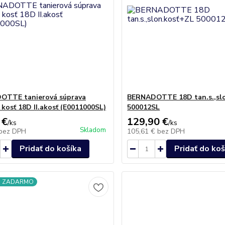
OTTE tanierová súprava
BERNADOTTE 18D tan.s.,sl
 kosť 18D II.akosť (E0011000SL)
500012SL
 €
129,90 €
/
ks
/
ks
Skladom
bez DPH
105,61 €
bez DPH
Pridať do košíka
Pridať do koš
a ZADARMO