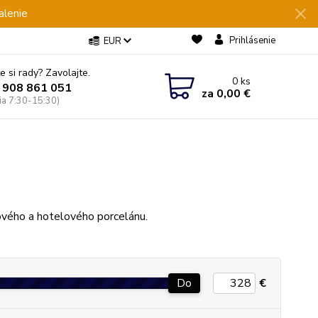
alenie
Prihlásenie
EUR
e si rady? Zavolajte.
0
ks
 908 861 051
za
0,00 €
Pia 7:30-15:30)
ového a hotelového porcelánu.
Do
€