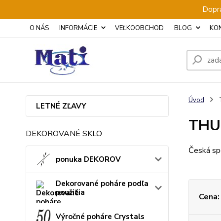
Dopra
O NÁS
INFORMÁCIE
VEĽKOOBCHOD
BLOG
KO
Úvod
LETNÉ ZĽAVY
THU
DEKOROVANÉ SKLO
Česká sp
ponuka DEKOROV
Dekorované poháre podľa
použitia
Cena:
Výročné poháre Crystals