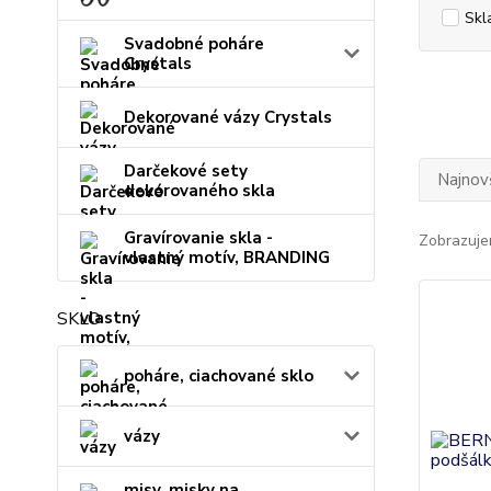
Skl
Svadobné poháre
Crystals
Dekorované vázy Crystals
Darčekové sety
Najnov
dekorovaného skla
Gravírovanie skla -
Zobrazuje
vlastný motív, BRANDING
SKLO
poháre, ciachované sklo
vázy
misy, misky na