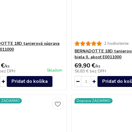
OTTE 18D tanierová súprava
2 hodnotenie
0011000
BERNADOTTE 18D tanierová
biela II. akosť E0011000
 €
69,90 €
/
ks
/
ks
Skladom
bez DPH
56,83 €
bez DPH
Pridať do košíka
Pridať do koš
a ZADARMO
Doprava ZADARMO