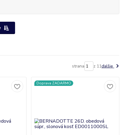
e
strana
z 11
ďalšie
Doprava ZADARMO