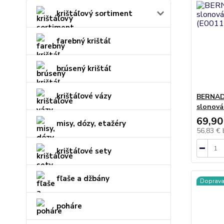
krištáľový sortiment
farebný krištáľ
brúsený krištáľ
krištáľové vázy
BERNAD
slonová
69,90
misy, dózy, etažéry
56,83 €
krištáľové sety
fľaše a džbány
Doprav
poháre