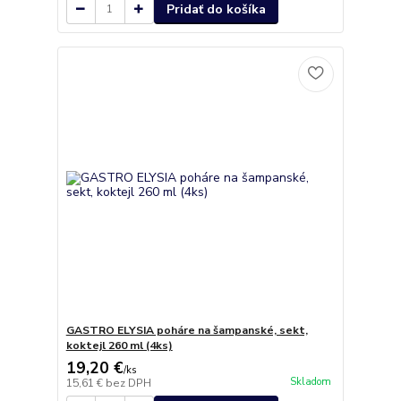
Pridať do košíka
GASTRO ELYSIA poháre na šampanské, sekt,
koktejl 260 ml (4ks)
19,20 €
/
ks
Skladom
15,61 €
bez DPH