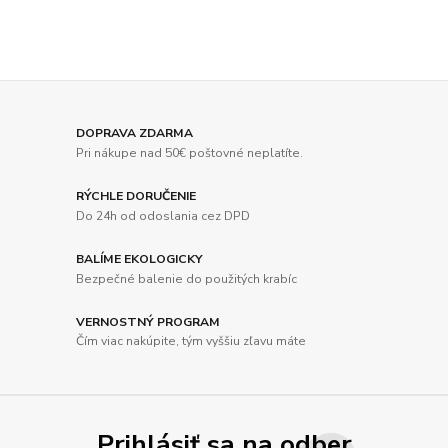
DOPRAVA ZDARMA
Pri nákupe nad 50€ poštovné neplatíte.
RÝCHLE DORUČENIE
Do 24h od odoslania cez DPD
BALÍME EKOLOGICKY
Bezpečné balenie do použitých krabíc
VERNOSTNÝ PROGRAM
Čím viac nakúpite, tým vyššiu zľavu máte
Prihlásiť sa na odber