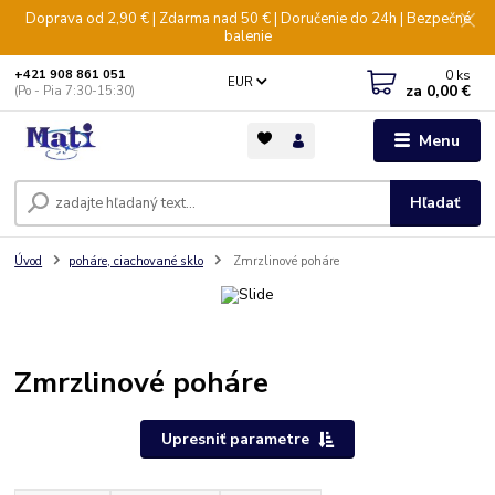
Doprava od 2,90 € | Zdarma nad 50 € | Doručenie do 24h | Bezpečné
balenie
0
ks
+421 908 861 051
EUR
za
0,00 €
(Po - Pia 7:30-15:30)
Menu
Hľadať
Úvod
poháre, ciachované sklo
Zmrzlinové poháre
Zmrzlinové poháre
Upresniť parametre