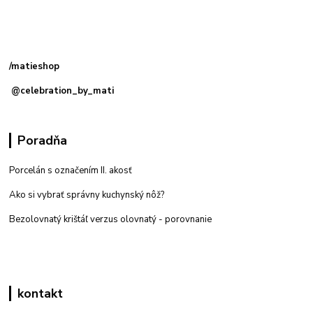
Kamenná
predajňa: Priemyselná 2, 949 01 Nitra
/matieshop
@celebration_by_mati
Poradňa
Porcelán s označením II. akosť
Ako si vybrať správny kuchynský nôž?
Bezolovnatý krištáľ verzus olovnatý -
porovnanie
kontakt