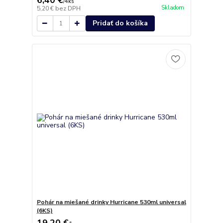
6,40 €
/
4ks
Skladom
5,20 €
bez DPH
Pridať do košíka
Pohár na miešané drinky Hurricane 530ml universal
(6KS)
19,20 €