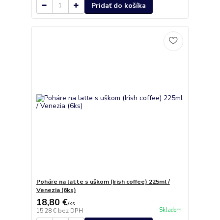
Pridať do košíka
Poháre na latte s uškom (Irish coffee) 225ml /
Venezia (6ks)
18,80 €
/
ks
Skladom
15,28 €
bez DPH