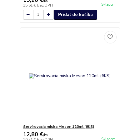
/
ks
Skladom
15,61 €
bez DPH
Pridať do košíka
Servírovacia miska Meson 120ml (6KS)
12,80 €
/
ks
Skladom
10,41 €
bez DPH