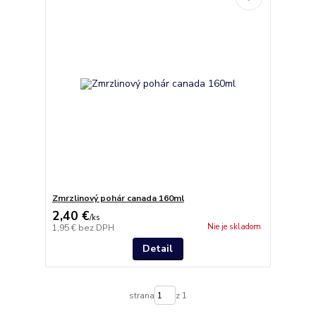
Zmrzlinový pohár canada 160ml
2,40 €
/
ks
Nie je skladom
1,95 €
bez DPH
Detail
strana
z 1