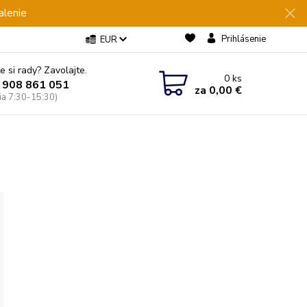
alenie
Prihlásenie
EUR
e si rady? Zavolajte.
0
ks
 908 861 051
za
0,00 €
Pia 7:30-15:30)