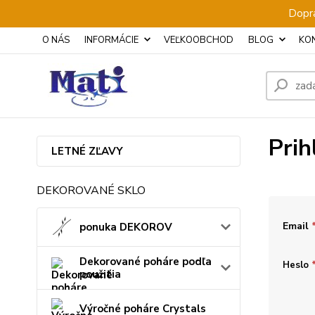
Dopra
O NÁS
INFORMÁCIE
VEĽKOOBCHOD
BLOG
KO
Prih
LETNÉ ZĽAVY
DEKOROVANÉ SKLO
Email
ponuka DEKOROV
Dekorované poháre podľa
Heslo
použitia
Výročné poháre Crystals