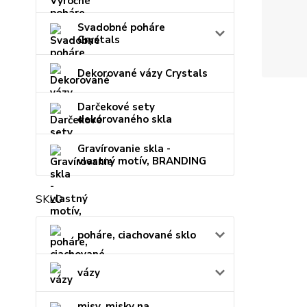
Svadobné poháre
Crystals
Dekorované vázy Crystals
Darčekové sety
dekorovaného skla
Gravírovanie skla -
vlastný motív, BRANDING
SKLO
poháre, ciachované sklo
vázy
misy, misky na