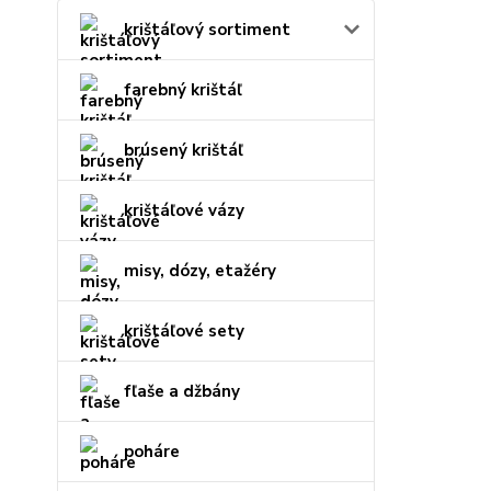
krištáľový sortiment
farebný krištáľ
brúsený krištáľ
krištáľové vázy
misy, dózy, etažéry
krištáľové sety
fľaše a džbány
poháre