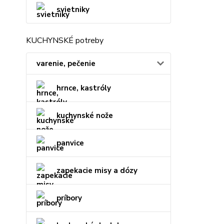
svietniky
KUCHYNSKÉ potreby
varenie, pečenie
hrnce, kastróly
kuchynské nože
panvice
zapekacie misy a dózy
príbory