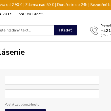
va od 2,90 € | Zdarma nad 50 € | Doručenie do 24h | Bezpečné b
NTAKTY
LANGUAGE/JAZYK
Neviet
Hľadať
+421
(Po - 
lásenie
*
*
Poslať zabudnuté heslo