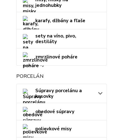
jednohubky
karafy, džbány a fľaše
sety na víno, pivo,
destiláty
zmrzlinové poháre
PORCELÁN
Súpravy porcelánu a
kusovky
obedové súpravy
polievkové misy