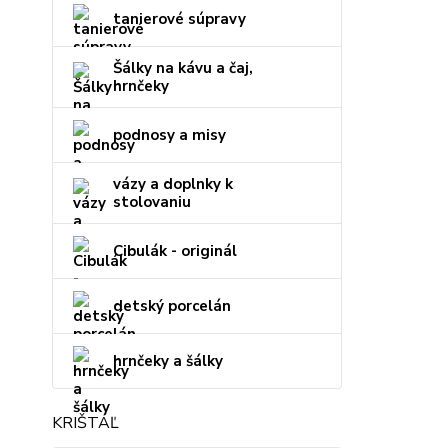
tanierové súpravy
Šálky na kávu a čaj,
hrnčeky
podnosy a misy
vázy a doplnky k
stolovaniu
Cibulák - originál
detský porcelán
hrnčeky a šálky
KRIŠTÁĽ