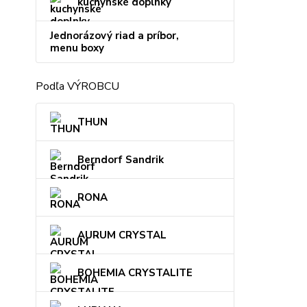
kuchynské doplnky
Jednorázový riad a príbor,
menu boxy
Podľa VÝROBCU
THUN
Berndorf Sandrik
RONA
AURUM CRYSTAL
BOHEMIA CRYSTALITE