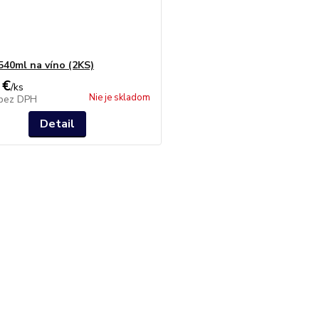
 540ml na víno (2KS)
 €
/
ks
Nie je skladom
bez DPH
Detail