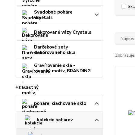
Skl
Svadobné poháre
Crystals
Dekorované vázy Crystals
Najnov
Darčekové sety
dekorovaného skla
Zobrazuje
Gravírovanie skla -
vlastný motív, BRANDING
SKLO
poháre, ciachované sklo
kolekcie pohárov