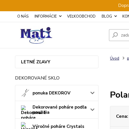
Dopra
O NÁS
INFORMÁCIE
VEĽKOOBCHOD
BLOG
KO
Úvod
p
LETNÉ ZĽAVY
DEKOROVANÉ SKLO
Pola
ponuka DEKOROV
Dekorované poháre podľa
použitia
Cena:
Výročné poháre Crystals