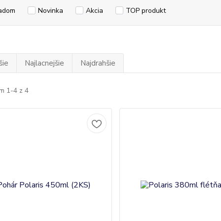
adom
Novinka
Akcia
TOP produkt
šie
Najlacnejšie
Najdrahšie
m 1-4 z 4