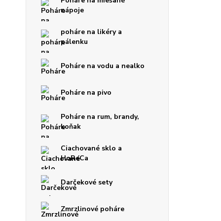
Poháre na miešané
nápoje
poháre na likéry a
pálenku
Poháre na vodu a nealko
Poháre na pivo
Poháre na rum, brandy,
koňak
Ciachované sklo a
HoReCa
Darčekové sety
Zmrzlinové poháre