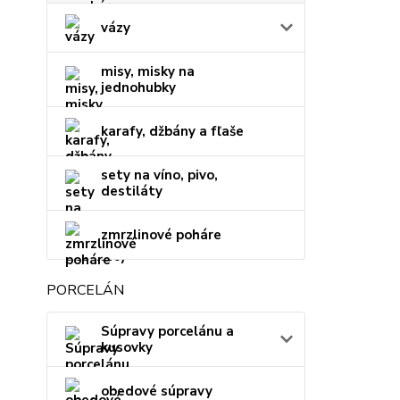
vázy
misy, misky na
jednohubky
karafy, džbány a fľaše
sety na víno, pivo,
destiláty
zmrzlinové poháre
PORCELÁN
Súpravy porcelánu a
kusovky
obedové súpravy