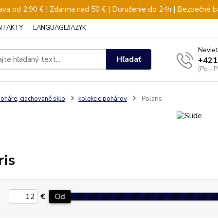
va od 2,90 € | Zdarma nad 50 € | Doručenie do 24h | Bezpečné b
NTAKTY
LANGUAGE/JAZYK
Neviet
Hľadať
+421
(Po - 
oháre, ciachované sklo
kolekcie pohárov
Polaris
ris
€
Od