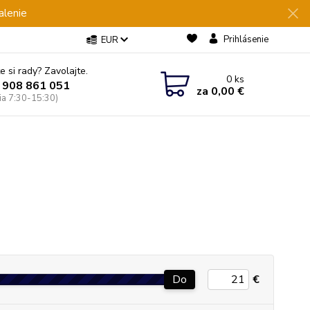
alenie
Prihlásenie
EUR
e si rady? Zavolajte.
0
ks
 908 861 051
za
0,00 €
Pia 7:30-15:30)
Do
€