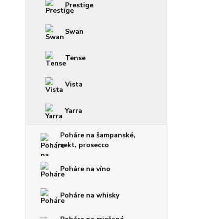
Prestige
Swan
Tense
Vista
Yarra
Poháre na šampanské,
sekt, prosecco
Poháre na víno
Poháre na whisky