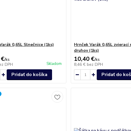
Varák 0,65L Slnečnice (1ks)
Hrnček Varák 0,65L zvierací 
druhov (1ks)
 €
10,40 €
/
ks
/
ks
Skladom
ez DPH
8,46 €
bez DPH
Pridať do košíka
Pridať do koš