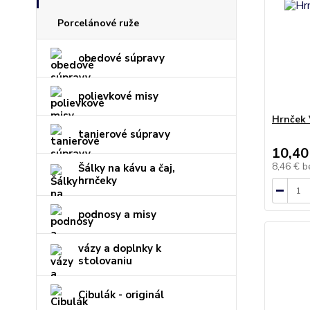
Porcelánové ruže
obedové súpravy
polievkové misy
Hrnček 
tanierové súpravy
10,40
8,46 €
b
Šálky na kávu a čaj,
hrnčeky
podnosy a misy
vázy a doplnky k
stolovaniu
Cibulák - originál