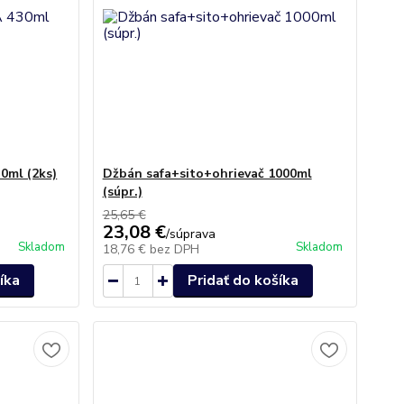
0ml (2ks)
Džbán safa+sito+ohrievač 1000ml
(súpr.)
25,65 €
23,08 €
/
súprava
Skladom
Skladom
18,76 €
bez DPH
íka
Pridať do košíka