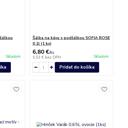
dšálkou
Šálka na kávu s podšálkou SOFIA ROSE
0,1l (1 ks)
6,80 €
/
ks
Skladom
Skladom
5,53 €
bez DPH
íka
Pridať do košíka