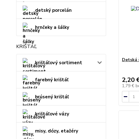
detský porcelán
hrnčeky a šálky
KRIŠTÁĽ
Detská 
krištáľový sortiment
2,20 
farebný krištáľ
1,79 €
b
brúsený krištáľ
krištáľové vázy
misy, dózy, etažéry