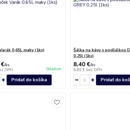
Varák 0,65L maky (1ks)
Šálka na kávu s podšálkou 
0,25l (1ks)
 €
8,40 €
/
ks
/
ks
Skladom
ez DPH
6,83 €
bez DPH
Pridať do košíka
Pridať do koš