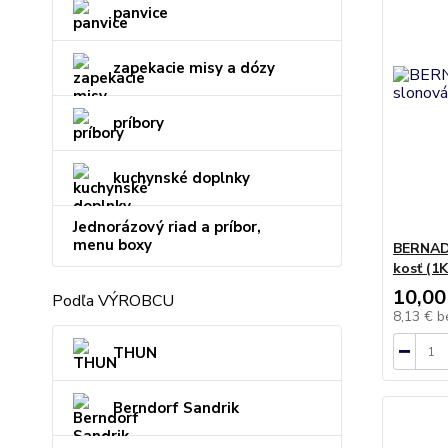
panvice
zapekacie misy a dózy
príbory
kuchynské doplnky
Jednorázový riad a príbor,
menu boxy
BERNADO
kosť (1
10,00
Podľa VÝROBCU
8,13 €
b
THUN
Berndorf Sandrik