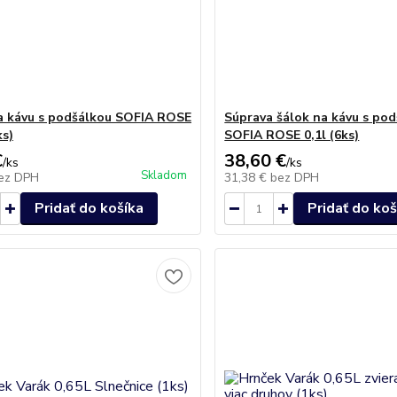
a kávu s podšálkou SOFIA ROSE
Súprava šálok na kávu s po
ks)
SOFIA ROSE 0,1l (6ks)
€
38,60 €
/
ks
/
ks
Skladom
ez DPH
31,38 €
bez DPH
Pridať do košíka
Pridať do koš