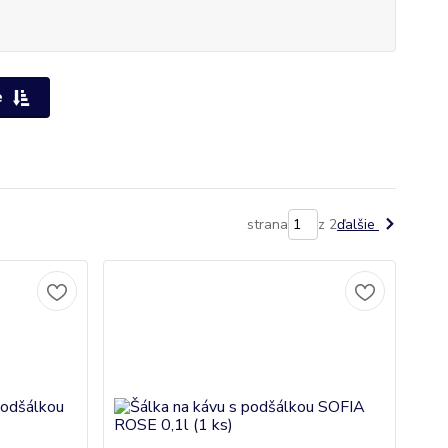
e
strana
z 2
ďalšie