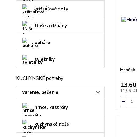
krištáľové sety
fľaše a džbány
poháre
svietniky
Hrnček 
KUCHYNSKÉ potreby
13,60
11,06 €
varenie, pečenie
hrnce, kastróly
kuchynské nože