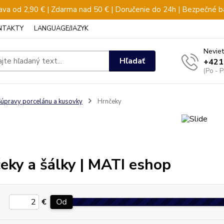
va od 2,90 € | Zdarma nad 50 € | Doručenie do 24h | Bezpečné b
NTAKTY
LANGUAGE/JAZYK
Neviet
Hľadať
+421
(Po - 
úpravy porcelánu a kusovky
Hrnčeky
eky a šálky | MATI eshop
€
Od