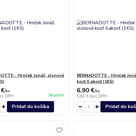
TTE - Hrnček Jonáš, slonová
BERNADOTTE - Hrnček Joná
KS)
kosť II.akosť (1KS)
 €
6,90 €
/
ks
/
ks
Skladom
ez DPH
5,61 €
bez DPH
Pridať do košíka
Pridať do koš