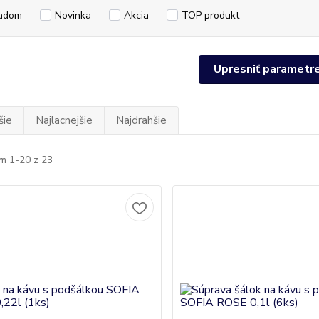
adom
Novinka
Akcia
TOP produkt
Upresniť parametr
šie
Najlacnejšie
Najdrahšie
m 1-20 z 23