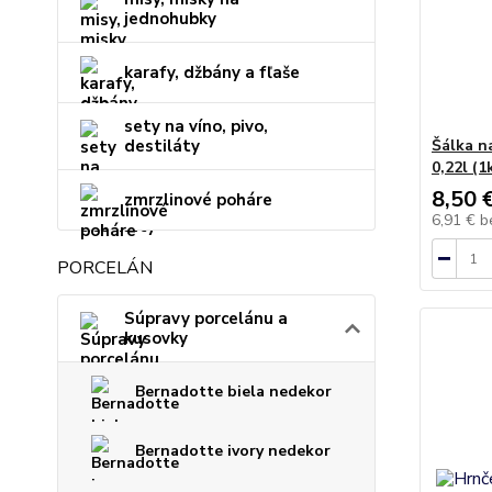
jednohubky
karafy, džbány a fľaše
sety na víno, pivo,
destiláty
Šálka n
0,22l (1
8,50 
zmrzlinové poháre
6,91 €
b
PORCELÁN
Súpravy porcelánu a
kusovky
Bernadotte biela nedekor
Bernadotte ivory nedekor