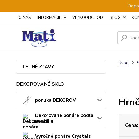
Dopra
O NÁS
INFORMÁCIE
VEĽKOOBCHOD
BLOG
KO
Úvod
S
LETNÉ ZĽAVY
DEKOROVANÉ SKLO
Hrnč
ponuka DEKOROV
Dekorované poháre podľa
použitia
Cena:
Výročné poháre Crystals