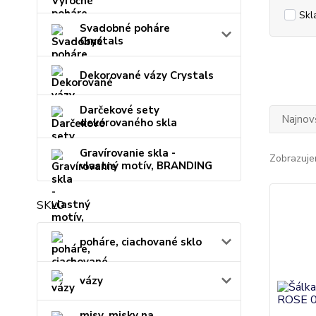
Skl
Svadobné poháre
Crystals
Dekorované vázy Crystals
Darčekové sety
Najnov
dekorovaného skla
Gravírovanie skla -
Zobrazuje
vlastný motív, BRANDING
SKLO
poháre, ciachované sklo
vázy
misy, misky na