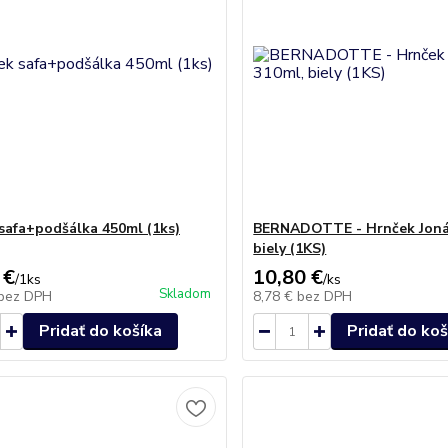
safa+podšálka 450ml (1ks)
BERNADOTTE - Hrnček Joná
biely (1KS)
 €
10,80 €
/
1ks
/
ks
Skladom
bez DPH
8,78 €
bez DPH
Pridať do košíka
Pridať do koš