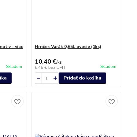
motív - viac
Hrnček Varák 0,65L ovocie (1ks)
10,40 €
/
ks
Skladom
Skladom
8,46 €
bez DPH
íka
Pridať do košíka