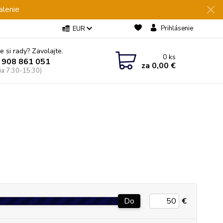
alenie
Prihlásenie
EUR
e si rady? Zavolajte.
0
ks
 908 861 051
za
0,00 €
Pia 7:30-15:30)
Do
€