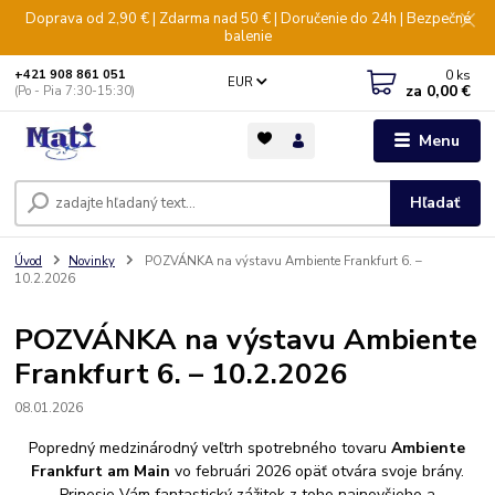
Doprava od 2,90 € | Zdarma nad 50 € | Doručenie do 24h | Bezpečné
balenie
0
ks
+421 908 861 051
EUR
za
0,00 €
(Po - Pia 7:30-15:30)
Menu
Hľadať
Úvod
Novinky
POZVÁNKA na výstavu Ambiente Frankfurt 6. –
10.2.2026
POZVÁNKA na výstavu Ambiente
Frankfurt 6. – 10.2.2026
08.01.2026
Popredný medzinárodný veľtrh spotrebného tovaru
Ambiente
Frankfurt am Main
vo februári 2026 opäť otvára svoje brány.
Prinesie Vám fantastický zážitok z toho najnovšieho a