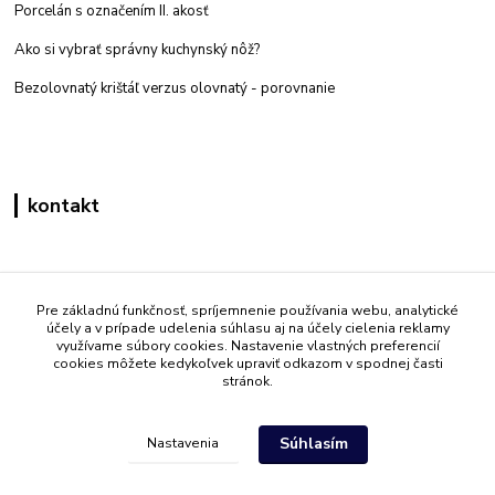
Porcelán s označením II. akosť
Ako si vybrať správny kuchynský nôž?
Bezolovnatý krištáľ verzus olovnatý -
porovnanie
kontakt
Zákaznícka podpora eshop mati
+421 908 861 051
Pre základnú funkčnosť, spríjemnenie používania webu, analytické
účely a v prípade udelenia súhlasu aj na účely cielenia reklamy
(Po - Pia 7:30-15:30)
využívame súbory cookies. Nastavenie vlastných preferencií
cookies môžete kedykoľvek upraviť odkazom v spodnej časti
info@mati.sk
stránok.
Súhlasím
Nastavenia