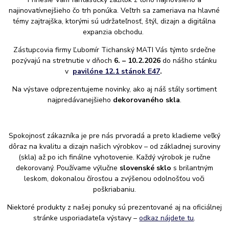
najinovatívnejšieho čo trh ponúka. Veľtrh sa zameriava na hlavné
témy zajtrajška, ktorými sú udržateľnosť, štýl, dizajn a digitálna
expanzia obchodu.
Zástupcovia firmy Ľubomír Tichanský MATI Vás týmto srdečne
pozývajú na stretnutie v dňoch
6. – 10.2.2026
do nášho stánku
v
pavilóne 12.1 stánok E47
.
Na výstave odprezentujeme novinky, ako aj náš stály sortiment
najpredávanejšieho
dekorovaného skla
.
Spokojnosť zákazníka je pre nás prvoradá a preto kladieme veľký
dôraz na kvalitu a dizajn našich výrobkov – od základnej suroviny
(skla) až po ich finálne vyhotovenie. Každý výrobok je ručne
dekorovaný. Používame výlučne
slovenské sklo
s brilantným
leskom, dokonalou čírosťou a zvýšenou odolnošťou voči
poškriabaniu.
Niektoré produkty z našej ponuky sú prezentované aj na oficiálnej
stránke usporiadateľa výstavy –
odkaz nájdete tu
.