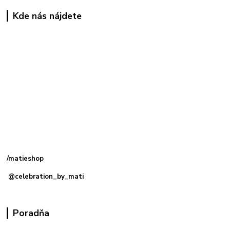
Kde nás nájdete
Kamenná
predajňa: Priemyselná 2, 949 01 Nitra
/matieshop
@celebration_by_mati
Poradňa