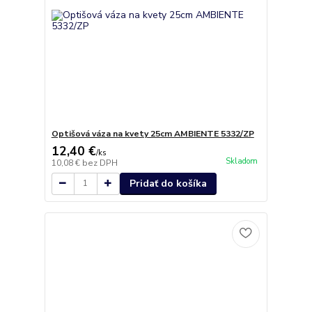
Optišová váza na kvety 25cm AMBIENTE 5332/ZP
12,40 €
/
ks
Skladom
10,08 €
bez DPH
Pridať do košíka