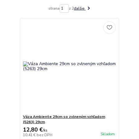
strana
z 2
ďalšie
Váza Ambiente 29cm so zvlneným vzhľadom
(5263) 29cm
12,80 €
/
ks
Skladom
10,41 €
bez DPH