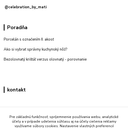
@celebration_by_mati
Poradňa
Porcelán s označením II. akosť
Ako si vybrať správny kuchynský nôž?
Bezolovnatý krištáľ verzus olovnatý -
porovnanie
kontakt
Zákaznícka podpora eshop mati
+421 908 861 051
Pre základnú funkčnosť, spríjemnenie používania webu, analytické
účely a v prípade udelenia súhlasu aj na účely cielenia reklamy
(Po - Pia 7:30-15:30)
využívame súbory cookies. Nastavenie vlastných preferencií