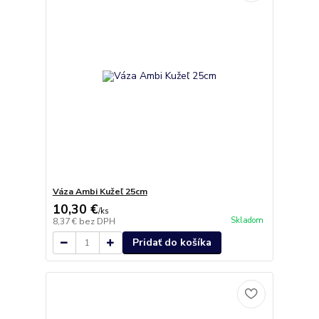
Váza Ambi Kužeľ 25cm
10,30 €
/
ks
Skladom
8,37 €
bez DPH
Pridať do košíka