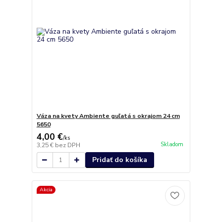
Váza na kvety Ambiente guľatá s okrajom 24 cm
5650
4,00 €
/
ks
Skladom
3,25 €
bez DPH
Pridať do košíka
Akcia