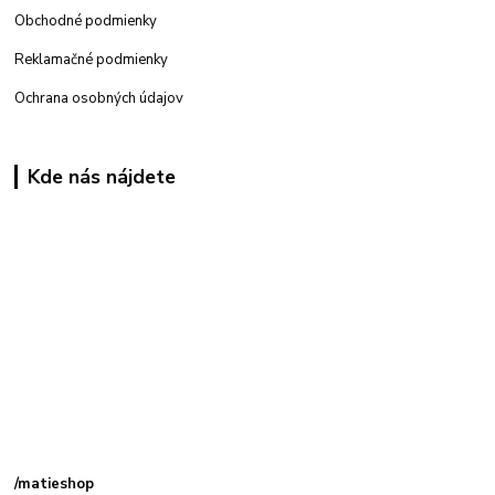
Obchodné podmienky
Reklamačné podmienky
Ochrana osobných údajov
Kde nás nájdete
Kamenná
predajňa: Priemyselná 2, 949 01 Nitra
/matieshop