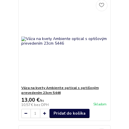
Váza na kvety Ambiente optical s optišovým
prevedením 23cm 5446
13,00 €
/
ks
Skladom
10,57 €
bez DPH
Pridať do košíka