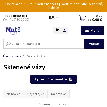
Doprava od 2,90 € | Zdarma nad 50 € | Doručenie do 24h | Bezpečné
balenie
0
ks
+421 908 861 051
EUR
za
0,00 €
(Po - Pia 7:30-15:30)
Menu
Hľadať
Úvod
vázy
Sklenené vázy
Sklenené vázy
Upresniť parametre
Najnovšie
Najlacnejšie
Najdrahšie
Zobrazujem 1-20 z 23