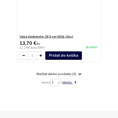
Váza Ambiente 25,5 cm 5031 (1ks)
13,70 €
/
ks
Skladom
11,14 €
bez DPH
Pridať do košíka
Načítať ďalšie produkty (3)
strana
z 2
ďalšie