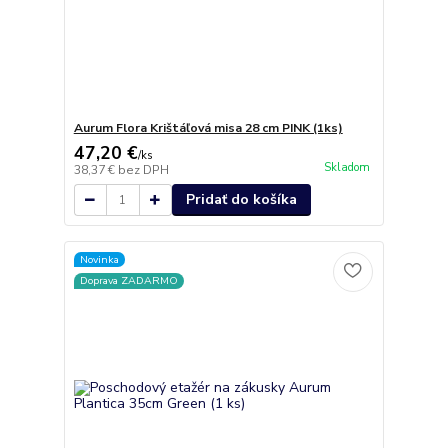
Aurum Flora Krištáľová misa 28 cm PINK (1ks)
47,20 €
/
ks
Skladom
38,37 €
bez DPH
Pridať do košíka
Novinka
Doprava ZADARMO