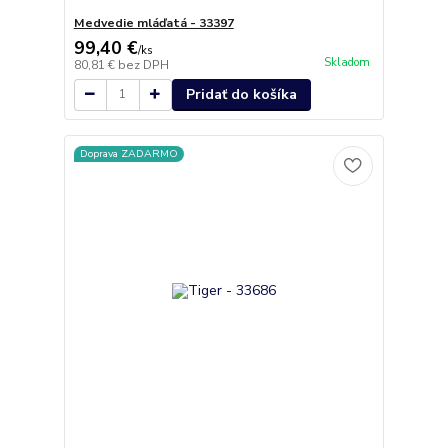
Medvedie mláďatá - 33397
99,40 €
/
ks
Skladom
80,81 €
bez DPH
Pridať do košíka
Doprava ZADARMO