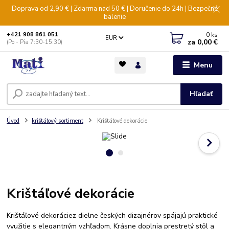
Doprava od 2,90 € | Zdarma nad 50 € | Doručenie do 24h | Bezpečné
balenie
0
ks
+421 908 861 051
EUR
za
0,00 €
(Po - Pia 7:30-15:30)
Menu
Hľadať
Úvod
krištáľový sortiment
Krištáľové dekorácie
Krištáľové dekorácie
Krištáľové dekoráciez dielne českých dizajnérov spájajú praktické
využitie s elegantným vzhľadom. Krásne doplnia prestretý stôl a