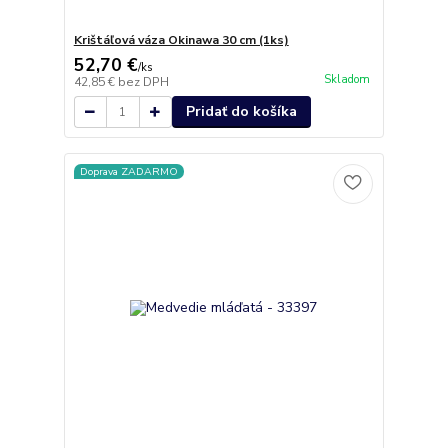
Krištáľová váza Okinawa 30 cm (1ks)
52,70 €
/
ks
Skladom
42,85 €
bez DPH
Pridať do košíka
Doprava ZADARMO