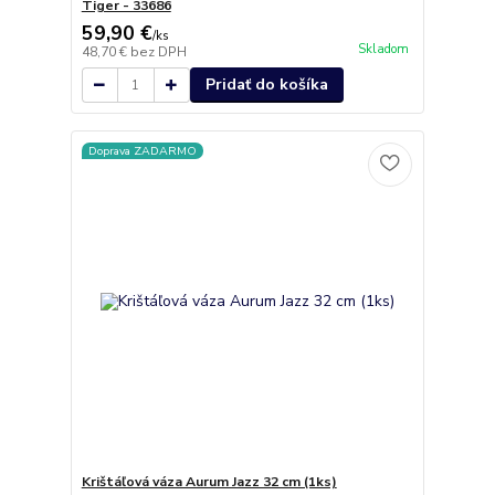
Tiger - 33686
59,90 €
/
ks
Skladom
48,70 €
bez DPH
Pridať do košíka
Doprava ZADARMO
Krištáľová váza Aurum Jazz 32 cm (1ks)