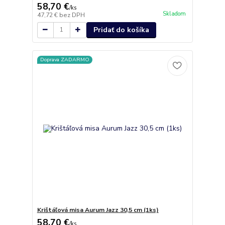
58,70 €
/
ks
Skladom
47,72 €
bez DPH
Pridať do košíka
Doprava ZADARMO
Krištáľová misa Aurum Jazz 30,5 cm (1ks)
58,70 €
/
ks