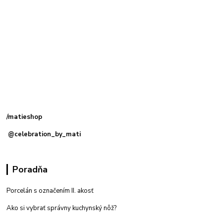
Kamenná
predajňa: Priemyselná 2, 949 01 Nitra
/matieshop
@celebration_by_mati
Poradňa
Porcelán s označením II. akosť
Ako si vybrať správny kuchynský nôž?