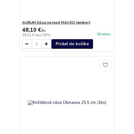
AURUM Dóza na med MACKO (amber)
48,10 €
/
ks
Skladom
39,11 €
bez DPH
Pridať do košíka