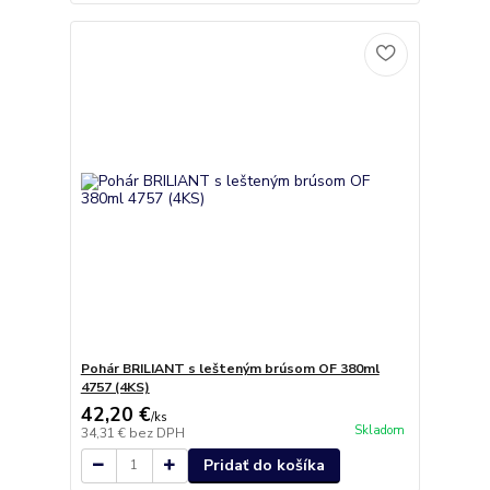
Pohár BRILIANT s lešteným brúsom OF 380ml
4757 (4KS)
42,20 €
/
ks
Skladom
34,31 €
bez DPH
Pridať do košíka