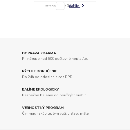
strana
z 3
ďalšie
DOPRAVA ZDARMA
Pri nákupe nad 50€ poštovné neplatíte.
RÝCHLE DORUČENIE
Do 24h od odoslania cez DPD
BALÍME EKOLOGICKY
Bezpečné balenie do použitých krabíc
VERNOSTNÝ PROGRAM
Čím viac nakúpite, tým vyššiu zľavu máte