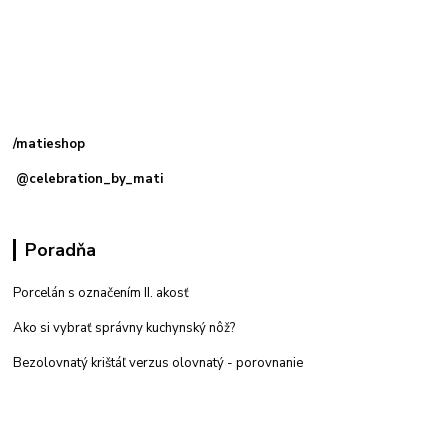
Kamenná
predajňa: Priemyselná 2, 949 01 Nitra
/matieshop
@celebration_by_mati
Poradňa
Porcelán s označením II. akosť
Ako si vybrať správny kuchynský nôž?
Bezolovnatý krištáľ verzus olovnatý -
porovnanie