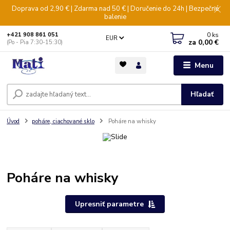
Doprava od 2,90 € | Zdarma nad 50 € | Doručenie do 24h | Bezpečné
balenie
0
ks
+421 908 861 051
EUR
za
0,00 €
(Po - Pia 7:30-15:30)
Menu
Hľadať
Úvod
poháre, ciachované sklo
Poháre na whisky
Poháre na whisky
Upresniť parametre