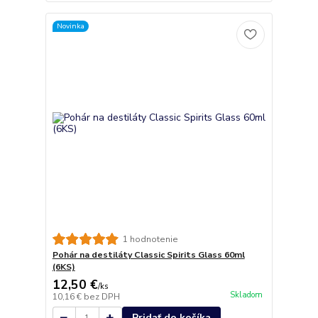
Novinka
1 hodnotenie
Pohár na destiláty Classic Spirits Glass 60ml
(6KS)
12,50 €
/
ks
Skladom
10,16 €
bez DPH
Pridať do košíka