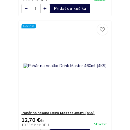
9,59 €
bez DPH
Pridať do košíka
Novinka
Pohár na nealko Drink Master 460ml (4KS)
12,70 €
/
ks
Skladom
10,33 €
bez DPH