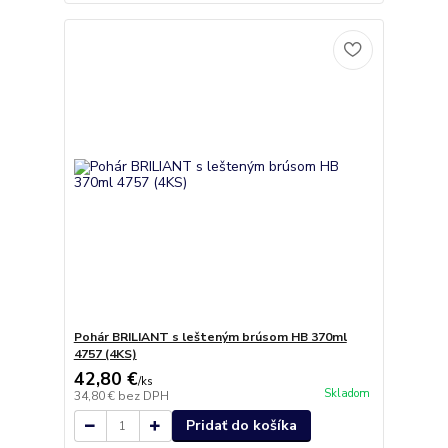
Pohár BRILIANT s lešteným brúsom HB 370ml
4757 (4KS)
42,80 €
/
ks
Skladom
34,80 €
bez DPH
Pridať do košíka