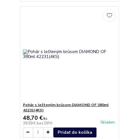
Pohár s lešteným brúsom DIAMOND OF 380ml
42231(4KS)
48,70 €
/
ks
Skladom
39,59 €
bez DPH
Pridať do košíka