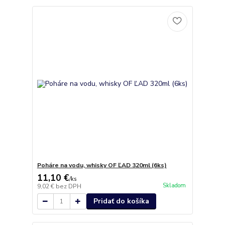
Poháre na vodu, whisky OF ĽAD 320ml (6ks)
11,10 €
/
ks
Skladom
9,02 €
bez DPH
Pridať do košíka