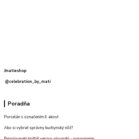
Kamenná
predajňa: Priemyselná 2, 949 01 Nitra
/matieshop
@celebration_by_mati
Poradňa
Porcelán s označením II. akosť
Ako si vybrať správny kuchynský nôž?
Bezolovnatý krištáľ verzus olovnatý -
porovnanie