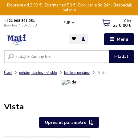
Doprava od 2,90 € | Zdarma nad 50 € | Doručenie do 24h | Bezpečné
balenie
0
ks
+421 908 861 051
EUR
za
0,00 €
(Po - Pia 7:30-15:30)
Menu
Hľadať
Úvod
poháre, ciachované sklo
kolekcie pohárov
Vista
Vista
Upresniť parametre