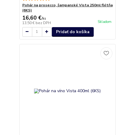
Pohár na prosecco, šampanské Vista 250ml flétňa
(6KS)
16,60 €
/
ks
Skladom
13,50 €
bez DPH
Pridať do košíka