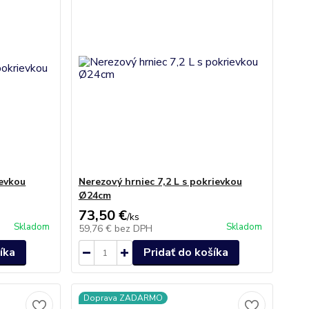
ievkou
Nerezový hrniec 7,2 L s pokrievkou
Ø24cm
73,50 €
/
ks
Skladom
Skladom
59,76 €
bez DPH
íka
Pridať do košíka
Doprava ZADARMO