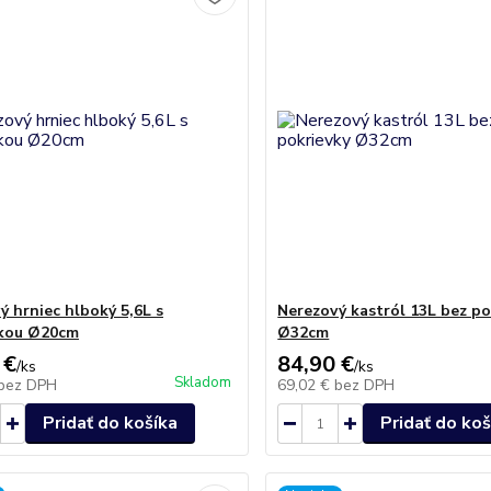
ý hrniec hlboký 5,6L s
Nerezový kastról 13L bez po
vkou Ø20cm
Ø32cm
 €
84,90 €
/
ks
/
ks
Skladom
bez DPH
69,02 €
bez DPH
Pridať do košíka
Pridať do koš