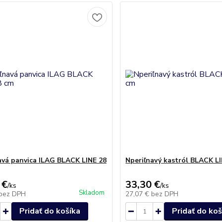
avá panvica ILAG BLACK LINE 28
Nperiľnavý kastról BLACK L
 €
33,30 €
/
ks
/
ks
Skladom
bez DPH
27,07 €
bez DPH
Pridať do košíka
Pridať do koš