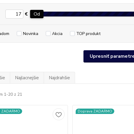
€
Od
adom
Novinka
Akcia
TOP produkt
Upresniť parametr
šie
Najlacnejšie
Najdrahšie
m 1-20 z 21
a ZADARMO
Doprava ZADARMO