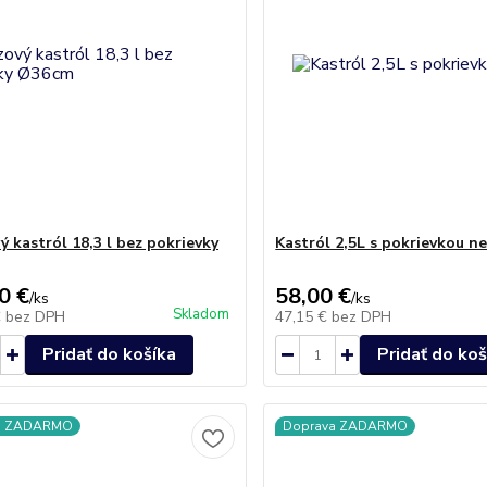
ý kastról 18,3 l bez pokrievky
Kastról 2,5L s pokrievkou n
0 €
58,00 €
/
ks
/
ks
Skladom
€
bez DPH
47,15 €
bez DPH
Pridať do košíka
Pridať do koš
a ZADARMO
Doprava ZADARMO