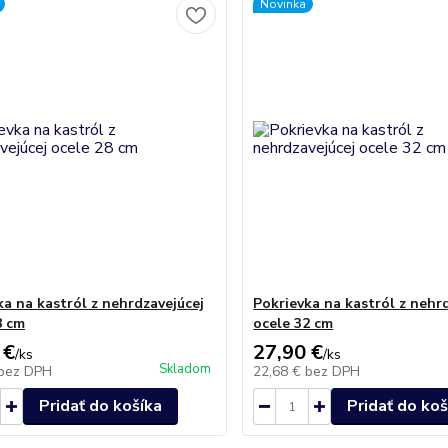
Novinka
ka na kastról z nehrdzavejúcej
Pokrievka na kastról z nehr
8 cm
ocele 32 cm
 €
27,90 €
/
ks
/
ks
Skladom
bez DPH
22,68 €
bez DPH
Pridať do košíka
Pridať do koš