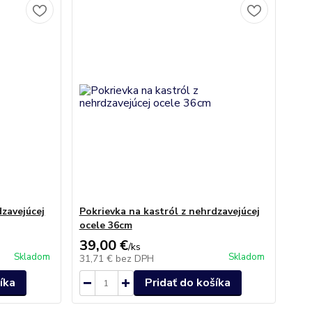
dzavejúcej
Pokrievka na kastról z nehrdzavejúcej
ocele 36cm
39,00 €
/
ks
Skladom
Skladom
31,71 €
bez DPH
íka
Pridať do košíka