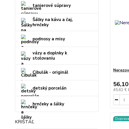
tanierové súpravy
Šálky na kávu a čaj,
hrnčeky
podnosy a misy
vázy a doplnky k
stolovaniu
Nerezov
Cibulák - originál
56,10
detský porcelán
45,61 €
hrnčeky a šálky
Doprav
KRIŠTÁĽ