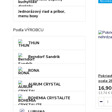
Novinka
Jednorázový riad a príbor,
menu boxy
Podľa VÝROBCU
THUN
Berndorf Sandrik
RONA
Pokriev
ocele 2
AURUM CRYSTAL
16,90
13,74 €
BOHEMIA CRYSTALITE
LUBIANA