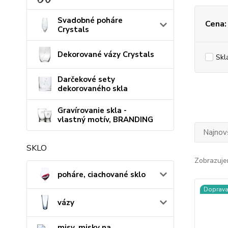
Svadobné poháre
Cena:
Crystals
Dekorované vázy Crystals
Skl
Darčekové sety
dekorovaného skla
Gravírovanie skla -
vlastný motív, BRANDING
Najnov
SKLO
Zobrazuje
poháre, ciachované sklo
Doprav
vázy
misy, misky na