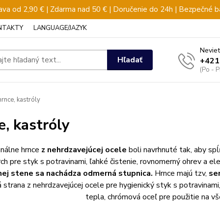
va od 2,90 € | Zdarma nad 50 € | Doručenie do 24h | Bezpečné b
NTAKTY
LANGUAGE/JAZYK
Neviet
Hľadať
+421
(Po - 
rnce, kastróly
e, kastróly
onálne hrnce
z nehrdzavejúcej ocele
boli navrhnuté tak, aby spĺ
ch pre styk s potravinami, ľahké čistenie, rovnomerný ohrev a el
nej stene sa nachádza odmerná stupnica.
Hrnce majú tzv,
se
 strana z nehrdzavejúcej ocele pre hygienický styk s potravinami,
tepla, chrómová oceľ pre použitie na v