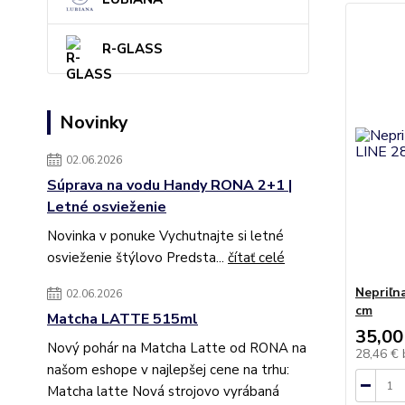
R-GLASS
Novinky
02.06.2026
Súprava na vodu Handy RONA 2+1 |
Letné osvieženie
Novinka v ponuke Vychutnajte si letné
osvieženie štýlovo Predsta...
čítať celé
Nepriľn
02.06.2026
cm
Matcha LATTE 515ml
35,00
Nový pohár na Matcha Latte od RONA na
28,46 €
našom eshope v najlepšej cene na trhu:
Matcha latte Nová strojovo vyrábaná