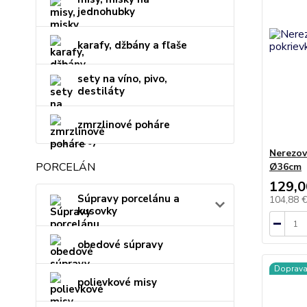
jednohubky
karafy, džbány a fľaše
sety na víno, pivo,
destiláty
zmrzlinové poháre
Nerezov
PORCELÁN
Ø36cm
129,0
Súpravy porcelánu a
104,88 
kusovky
obedové súpravy
Doprav
polievkové misy