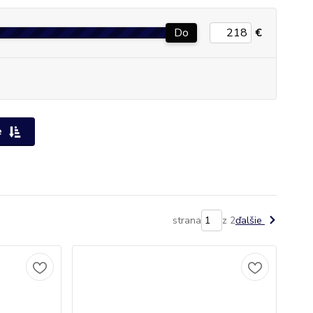
Do
€
e
strana
z 2
ďalšie