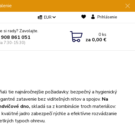
alenie
Prihlásenie
EUR
e si rady? Zavolajte.
0
ks
 908 861 051
za
0,00 €
Pia 7:30-15:30)
ňali tie najnáročnejšie požiadavky: bezpečný a hygienický
egantné zatavenie bez viditeľných nitov a spojov.
Na
ndvičové dno,
skladá sa z kombinácie troch materiálov:
 kvalitné jadro zabezpečí rýchle a efektívne rozvádzanie
šetkých typoch ohrevu.