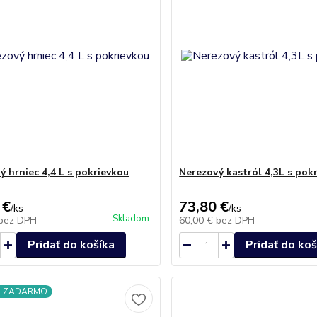
ý hrniec 4,4 L s pokrievkou
Nerezový kastról 4,3L s pok
 €
73,80 €
/
ks
/
ks
Skladom
bez DPH
60,00 €
bez DPH
Pridať do košíka
Pridať do koš
a ZADARMO