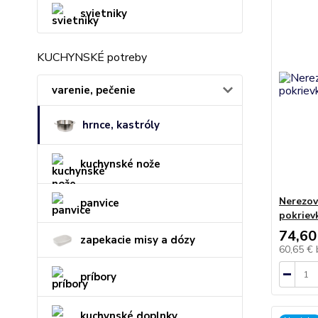
svietniky
KUCHYNSKÉ potreby
varenie, pečenie
hrnce, kastróly
kuchynské nože
Nerezov
panvice
pokrie
74,60
zapekacie misy a dózy
60,65 €
príbory
kuchynské doplnky