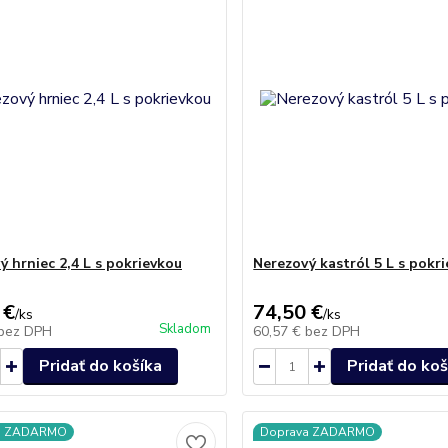
ý hrniec 2,4 L s pokrievkou
Nerezový kastról 5 L s pokr
 €
74,50 €
/
ks
/
ks
Skladom
bez DPH
60,57 €
bez DPH
Pridať do košíka
Pridať do koš
a ZADARMO
Doprava ZADARMO