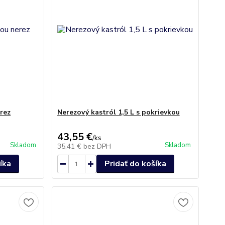
erez
Nerezový kastról 1,5 L s pokrievkou
43,55 €
/
ks
Skladom
Skladom
35,41 €
bez DPH
íka
Pridať do košíka