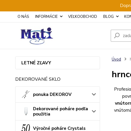
Dopra
O NÁS
INFORMÁCIE
VEĽKOOBCHOD
BLOG
KO
Úvod
h
LETNÉ ZĽAVY
hrnc
DEKOROVANÉ SKLO
Profesi
ponuka DEKOROV
povr
vnútor
Dekorované poháre podľa
vnútorná
použitia
Výročné poháre Crystals