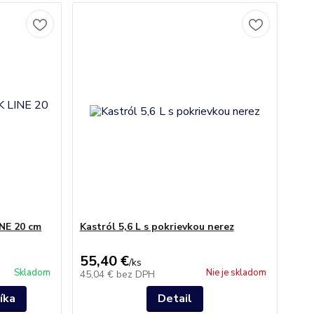
INE 20 cm
Kastról 5,6 L s pokrievkou nerez
55,40 €
/
ks
Skladom
Nie je skladom
45,04 €
bez DPH
íka
Detail