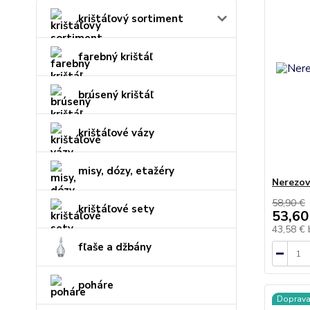
krištáľový sortiment
farebný krištáľ
brúsený krištáľ
krištáľové vázy
misy, dózy, etažéry
Nerezov
58,90 €
krištáľové sety
53,60
43,58 €
fľaše a džbány
poháre
Doprav