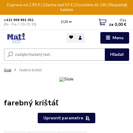
Doprava od 2,90 € | Zdarma nad 50 € | Doručenie do 24h | Bezpečné
balenie
0
ks
+421 908 861 051
EUR
za
0,00 €
(Po - Pia 7:30-15:30)
Menu
Hľadať
Úvod
farebný krištáľ
farebný krištáľ
Upresniť parametre