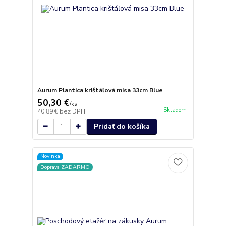
Aurum Plantica krištáľová misa 33cm Blue
50,30 €
/
ks
Skladom
40,89 €
bez DPH
Pridať do košíka
Novinka
Doprava ZADARMO