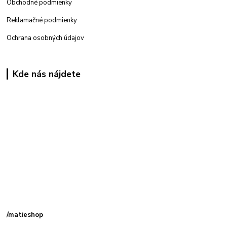
Obchodné podmienky
Reklamačné podmienky
Ochrana osobných údajov
Kde nás nájdete
Kamenná
predajňa: Priemyselná 2, 949 01 Nitra
/matieshop