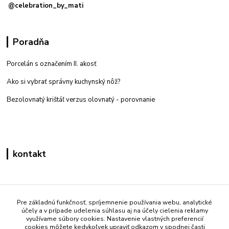
@celebration_by_mati
Poradňa
Porcelán s označením II. akosť
Ako si vybrať správny kuchynský nôž?
Bezolovnatý krištáľ verzus olovnatý -
porovnanie
kontakt
Zákaznícka podpora eshop mati
+421 908 861 051
Pre základnú funkčnosť, spríjemnenie používania webu, analytické
účely a v prípade udelenia súhlasu aj na účely cielenia reklamy
(Po - Pia 7:30-15:30)
využívame súbory cookies. Nastavenie vlastných preferencií
cookies môžete kedykoľvek upraviť odkazom v spodnej časti