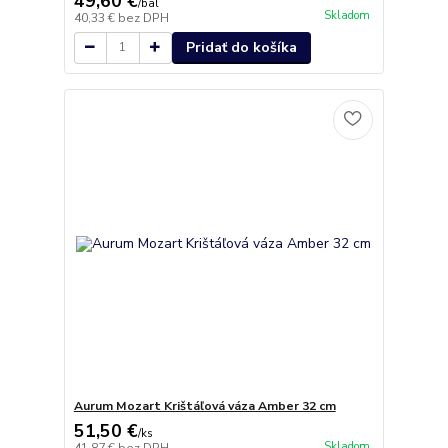
49,60 €
/
bal
Skladom
40,33 €
bez DPH
Pridať do košíka
Aurum Mozart Krištáľová váza Amber 32 cm
51,50 €
/
ks
Skladom