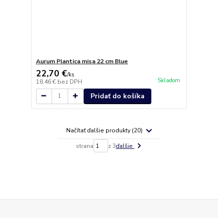
Aurum Plantica misa 22 cm Blue
22,70 €
/
ks
Skladom
18,46 €
bez DPH
Pridať do košíka
Načítať ďalšie produkty (20)
strana
z 3
ďalšie