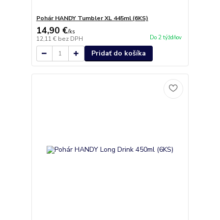
Pohár HANDY Tumbler XL 445ml (6KS)
14,90 €
/
ks
Do 2 týždňov
12,11 €
bez DPH
Pridať do košíka