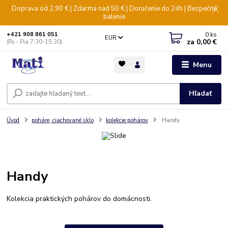
Doprava od 2,90 € | Zdarma nad 50 € | Doručenie do 24h | Bezpečné
balenie
0
ks
+421 908 861 051
EUR
za
0,00 €
(Po - Pia 7:30-15:30)
Menu
Hľadať
Úvod
poháre, ciachované sklo
kolekcie pohárov
Handy
Handy
Kolekcia praktických pohárov do domácnosti.