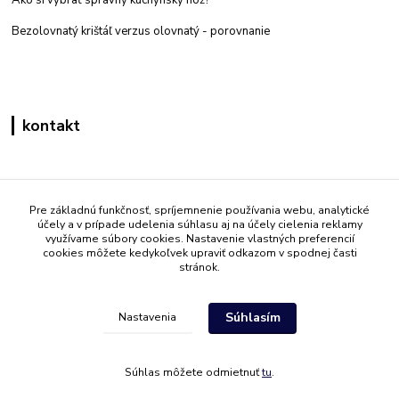
Bezolovnatý krištáľ verzus olovnatý -
porovnanie
kontakt
Zákaznícka podpora eshop mati
+421 908 861 051
Pre základnú funkčnosť, spríjemnenie používania webu, analytické
účely a v prípade udelenia súhlasu aj na účely cielenia reklamy
(Po - Pia 7:30-15:30)
využívame súbory cookies. Nastavenie vlastných preferencií
cookies môžete kedykoľvek upraviť odkazom v spodnej časti
info@mati.sk
stránok.
Súhlasím
Nastavenia
Súhlas môžete odmietnuť
tu
.
Vytvorené na
Eshop-rychlo.sk