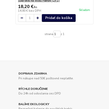
Súprava na vodu Handy (2+1)
18,20 €
/
ks
Skladom
14,80 €
bez DPH
Pridať do košíka
strana
z 1
DOPRAVA ZDARMA
Pri nákupe nad 50€ poštovné neplatíte.
RÝCHLE DORUČENIE
Do 24h od odoslania cez DPD
BALÍME EKOLOGICKY
Bezpečné balenie do použitých krabíc