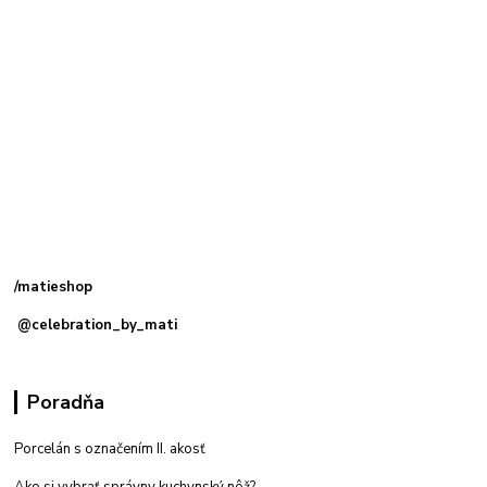
Kamenná
predajňa: Priemyselná 2, 949 01 Nitra
/matieshop
@celebration_by_mati
Poradňa
Porcelán s označením II. akosť
Ako si vybrať správny kuchynský nôž?