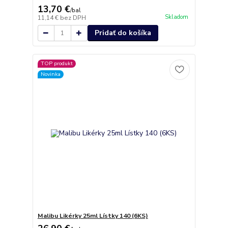
13,70 €
/
bal
Skladom
11,14 €
bez DPH
Pridať do košíka
TOP produkt
Novinka
Malibu Likérky 25ml Lístky 140 (6KS)