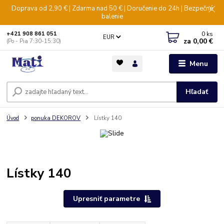
Doprava od 2,90 € | Zdarma nad 50 € | Doručenie do 24h | Bezpečné
balenie
0
ks
+421 908 861 051
EUR
za
0,00 €
(Po - Pia 7:30-15:30)
Menu
Hľadať
Úvod
ponuka DEKOROV
Lístky 140
Lístky 140
Upresniť parametre