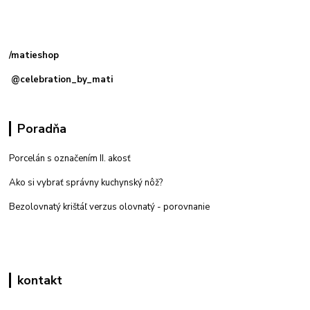
Kamenná
predajňa: Priemyselná 2, 949 01 Nitra
/matieshop
@celebration_by_mati
Poradňa
Porcelán s označením II. akosť
Ako si vybrať správny kuchynský nôž?
Bezolovnatý krištáľ verzus olovnatý -
porovnanie
kontakt
Zákaznícka podpora eshop mati