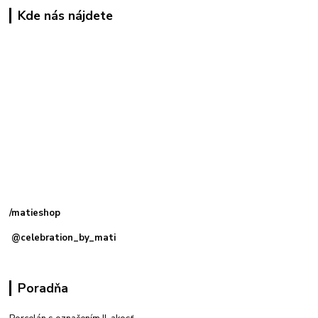
Kde nás nájdete
Kamenná
predajňa: Priemyselná 2, 949 01 Nitra
/matieshop
@celebration_by_mati
Poradňa