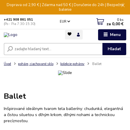
Doprava od 2,90 € | Zdarma nad 50 € | Doručenie do 24h | Bezpečné
balenie
0
ks
+421 908 861 051
EUR
za
0,00 €
(Po - Pia 7:30-15:30)
Menu
Hľadať
Úvod
poháre, ciachované sklo
kolekcie pohárov
Ballet
Ballet
Inšpirované ideálnym tvarom tela balleríny: chudunká, elegantná
a čistou siluetou s dlhým krkom, dlhými nohami a technickou
precíznosťou.