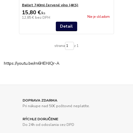
Ballet 740ml červené víno (4KS)
15,80 €
/
ks
Nie je skladom
12,85 €
bez DPH
Detail
strana
z 1
https://youtu.be/rn6HEHJQr-A
DOPRAVA ZDARMA
Pri nákupe nad 50€ poštovné neplatíte.
RÝCHLE DORUČENIE
Do 24h od odoslania cez DPD