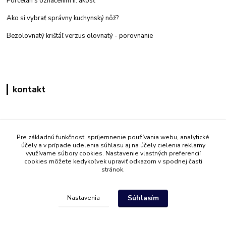
Porcelán s označením II. akosť
Ako si vybrať správny kuchynský nôž?
Bezolovnatý krištáľ verzus olovnatý -
porovnanie
kontakt
Zákaznícka podpora eshop mati
+421 908 861 051
Pre základnú funkčnosť, spríjemnenie používania webu, analytické
účely a v prípade udelenia súhlasu aj na účely cielenia reklamy
(Po - Pia 7:30-15:30)
využívame súbory cookies. Nastavenie vlastných preferencií
cookies môžete kedykoľvek upraviť odkazom v spodnej časti
info@mati.sk
stránok.
Súhlasím
Nastavenia