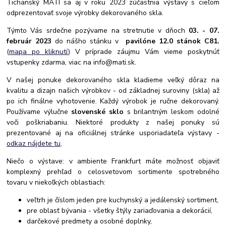
Tichanský MATI sa aj v roku 2023 zúčastnia výstavy s cieľom
odprezentovať svoje výrobky dekorovaného skla.
Týmto Vás srdečne pozývame na stretnutie v dňoch
03. - 07.
február 2023
do nášho stánku v
pavilóne 12.0 stánok C81.
(
mapa po kliknutí
) V príprade záujmu Vám vieme poskytnúť
vstupenky zdarma, viac na info@mati.sk.
V našej ponuke dekorovaného skla kladieme veľký dôraz na
kvalitu a dizajn našich výrobkov - od základnej suroviny (skla) až
po ich finálne vyhotovenie. Každý výrobok je ručne dekorovaný.
Používame výlučne
slovenské sklo
s brilantným leskom odolné
voči poškriabaniu. Niektoré produkty z našej ponuky sú
prezentované aj na oficiálnej stránke usporiadateľa výstavy -
odkaz nájdete tu
.
Niečo o výstave: v ambiente Frankfurt máte možnosť objaviť
komplexný prehľad o celosvetovom sortimente spotrebného
tovaru v niekoľkých oblastiach:
veľtrh je číslom jeden pre kuchynský a jedálenský sortiment,
pre oblasť bývania - všetky štýly zariaďovania a dekorácií,
darčekové predmety a osobné doplnky,