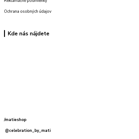
Reklamačné podmienky
Ochrana osobných údajov
Kde nás nájdete
Kamenná
predajňa: Priemyselná 2, 949 01 Nitra
/matieshop
@celebration_by_mati