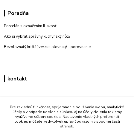
Poradňa
Porcelán s označením II. akosť
Ako si vybrať správny kuchynský nôž?
Bezolovnatý krištáľ verzus olovnatý -
porovnanie
kontakt
Zákaznícka podpora eshop mati
+421 908 861 051
Pre základnú funkčnosť, spríjemnenie používania webu, analytické
účely a v prípade udelenia súhlasu aj na účely cielenia reklamy
(Po - Pia 7:30-15:30)
využívame súbory cookies. Nastavenie vlastných preferencií
cookies môžete kedykoľvek upraviť odkazom v spodnej časti
info@mati.sk
stránok.