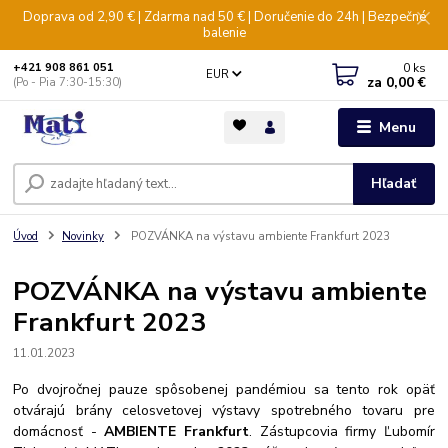
Doprava od 2,90 € | Zdarma nad 50 € | Doručenie do 24h | Bezpečné
balenie
0
ks
+421 908 861 051
EUR
za
0,00 €
(Po - Pia 7:30-15:30)
Menu
Hľadať
Úvod
Novinky
POZVÁNKA na výstavu ambiente Frankfurt 2023
POZVÁNKA na výstavu ambiente
Frankfurt 2023
11.01.2023
Po dvojročnej pauze spôsobenej pandémiou sa tento rok opäť
otvárajú brány celosvetovej výstavy spotrebného tovaru pre
domácnosť -
AMBIENTE Frankfurt
. Zástupcovia firmy Ľubomír