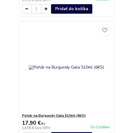
13,33 €
bez DPH
Pridať do košíka
Pohár na Burgundy Gala 510ml (6KS)
17,90 €
/
ks
Do 2 týždňov
14,55 €
bez DPH