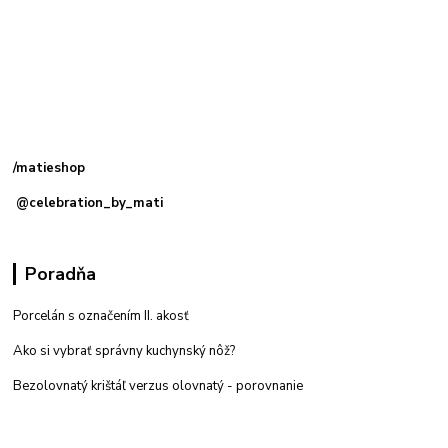
Kamenná
predajňa: Priemyselná 2, 949 01 Nitra
/matieshop
@celebration_by_mati
Poradňa
Porcelán s označením II. akosť
Ako si vybrať správny kuchynský nôž?
Bezolovnatý krištáľ verzus olovnatý -
porovnanie