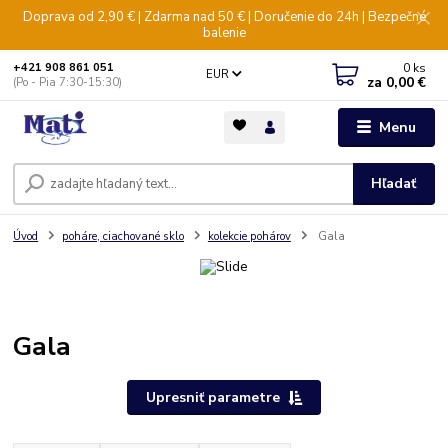
Doprava od 2,90 € | Zdarma nad 50 € | Doručenie do 24h | Bezpečné
balenie
0
ks
+421 908 861 051
EUR
za
0,00 €
(Po - Pia 7:30-15:30)
Menu
Hľadať
Úvod
poháre, ciachované sklo
kolekcie pohárov
Gala
Gala
Upresniť parametre