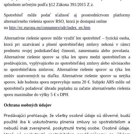
spôsobom určeným podľa §12 Zákona 391/2015 Z.z.
Spotrebiteľ môže podať sťažnosť aj prostredníctvom platformy
alternatívneho riešenia sporov RSO, ktorá je dostupná online
na
http://ec.europa.eu/consumers/odr/index_en.htm
Alternatívne riešenie sporov môže využiť len spotrebiteľ – fyzická osoba,
ktorá pri uzatváraní a plnení spotrebiteľskej zmluvy nekoná v rámci
predmetu svojej podnikateľskej činnosti, zamestnania alebo povolania.
Alternatívne riešenie sporov sa týka len sporu medzi spotrebiteľom a
predávajúcim, vyplývajúceho zo spotrebiteľskej zmluvy alebo súvisiaceho
so spotrebiteľskou zmluvou. Alternatívne riešenie sporov sa týka len
zmlúv uzatvorených na diaľku. Alternatívne riešenie sporov sa netýka
sporov, kde hodnota sporu neprevyšuje sumu 20 €. Subjekt ARS môže od
spotrebiteľa požadovať úhradu poplatku za začatie alternatívneho riešenia
sporu maximálne do výšky 5 € s DPH.
Ochrana osobných údajov
Predávajúci prehlasuje, že všetky osobné údaje sú dôverné, budú
použité iba k uskutočneniu plnenia zmluvy so spotrebiteľom a
nebudú inak zverejnené, poskytnuté tretej osobe. Osobné údaje,