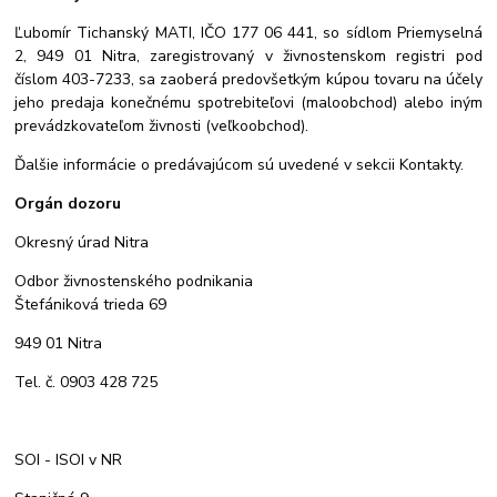
Ľubomír Tichanský MATI, IČO 177 06 441, so sídlom Priemyselná
2, 949 01 Nitra, zaregistrovaný v živnostenskom registri pod
číslom 403-7233, sa zaoberá predovšetkým kúpou tovaru na účely
jeho predaja konečnému spotrebiteľovi (maloobchod) alebo iným
prevádzkovateľom živnosti (veľkoobchod).
Ďalšie informácie o predávajúcom sú uvedené v sekcii Kontakty.
Orgán dozoru
Okresný úrad Nitra
Odbor živnostenského podnikania
Štefániková trieda 69
949 01 Nitra
Tel. č. 0903 428 725
SOI - ISOI v NR