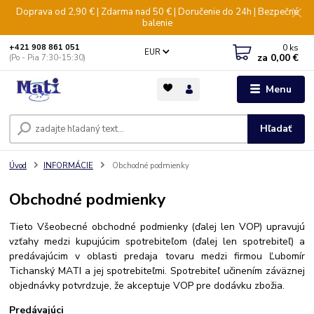
Doprava od 2,90 € | Zdarma nad 50 € | Doručenie do 24h | Bezpečné
balenie
0
ks
+421 908 861 051
EUR
za
0,00 €
(Po - Pia 7:30-15:30)
Menu
Hľadať
Úvod
INFORMÁCIE
Obchodné podmienky
Obchodné podmienky
Tieto Všeobecné obchodné podmienky (ďalej len VOP) upravujú
vzťahy medzi kupujúcim spotrebiteľom (ďalej len spotrebiteľ) a
predávajúcim v oblasti predaja tovaru medzi firmou Ľubomír
Tichanský MATI a jej spotrebiteľmi. Spotrebiteľ učinením záväznej
objednávky potvrdzuje, že akceptuje VOP pre dodávku zbožia.
Predávajúci