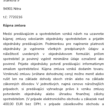
Staničná 9
94901 Nitra
t.č.: 7720216
Kúpna zmluva
Medzi predávajúcim a spotrebiteľom vzniká návrh na uzavretie
kúpnej zmluvy odoslaním objednávky spotrebiteľom a prijatím
objednávky predávajúcim. Podmienkou pre naplnenie platnosti
objednávky je vyplnenie všetkých predpísaných údajov a
náležitostí uvedených v objednávkovom formulári, pričom
spotrebiteľ je povinný vyplniť minimálne údaje označené ako
povinné. Prijatie objednávky potvrdí predávajúci informatívnym
emailom spotrebiteľovi. Kúpna zmluva vzniká dodaním tovaru.
Vzniknutú zmluvu (vrátane dohodnutej ceny) možno meniť alebo
rušiť len na základe dohody oboch strán alebo na základe
zákonných dôvodov. V jednotlivých, najmä cenovo náročnejších
prípadoch, si predávajúci vyhradzuje právo k vzniku zmluvy
potvrdením objednávky alebo úhradou finančnej zálohy
spotrebiteľom. (V prípade elektronického obchodu u zákaziek nad
400,00 EUR bez DPH, v prípade zásielkového obchodu a