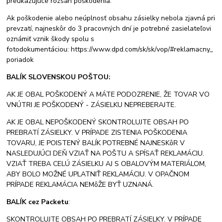
preukazujúce rozsah poškodenia.
Ak poškodenie alebo neúplnosť obsahu zásielky nebola zjavná pri
prevzatí, najneskôr do 3 pracovných dní je potrebné zasielateľovi
oznámiť vznik škody spolu s
fotodokumentáciou: https://www.dpd.com/sk/sk/vop/#reklamacny_
poriadok
BALÍK SLOVENSKOU POŠTOU:
AK JE OBAL POŠKODENÝ A MÁTE PODOZRENIE, ŽE TOVAR VO
VNÚTRI JE POŠKODENÝ - ZÁSIELKU NEPREBERAJTE.
AK JE OBAL NEPOŠKODENÝ SKONTROLUJTE OBSAH PO
PREBRATÍ ZÁSIELKY. V PRÍPADE ZISTENIA POŠKODENIA
TOVARU, JE POISTENÝ BALÍK POTREBNÉ NAJNESKôR V
NASLEDUJÚCI DEŇ VZIAŤ NA POŠTU A SPÍSAŤ REKLAMÁCIU.
VZIAŤ TREBA CELÚ ZÁSIELKU AJ S OBALOVÝM MATERIÁLOM,
ABY BOLO MOŽNÉ UPLATNIŤ REKLAMÁCIU. V OPAČNOM
PRÍPADE REKLAMÁCIA NEMôŽE BYŤ UZNANÁ.
BALÍK cez Packetu
:
SKONTROLUJTE OBSAH PO PREBRATÍ ZÁSIELKY. V PRÍPADE