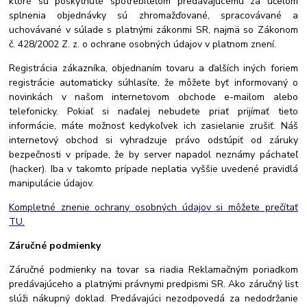
ktoré sú poskytnuté spotrebiteľom predávajúcemu za účelom
splnenia objednávky sú zhromažďované, spracováv
ané a
uchovávané v súlade s platnými zákonmi SR, najmä so Zákonom
č. 428/2002 Z. z. o ochrane osobných údajov v platnom znení.
Registrácia zákazníka, objednaním tovaru a ďalších iných foriem
registrácie automaticky súhlasíte, že môžete byť informovaný o
novinkách v našom internetovom obchode e-mailom alebo
telefonicky. Pokiaľ si naďalej nebudete priať prijímať tieto
informácie, máte možnosť kedykoľvek ich zasielanie zrušiť. Náš
internetový obchod si vyhradzuje právo odstúpiť od záruky
bezpečnosti v prípade, že by server napadol neznámy páchateľ
(hacker). Iba v takomto prípade neplatia vyššie uvedené pravidlá
manipulácie údajov.
Kompletné znenie ochrany osobných údajov si môžete prečítať
TU.
Záručné podmienky
Záručné podmienky na tovar sa riadia Reklamačným poriadkom
predávajúceho a platnými právnymi predpismi SR. Ako záručný list
slúži nákupný doklad. Predávajúci nezodpovedá za nedodržanie