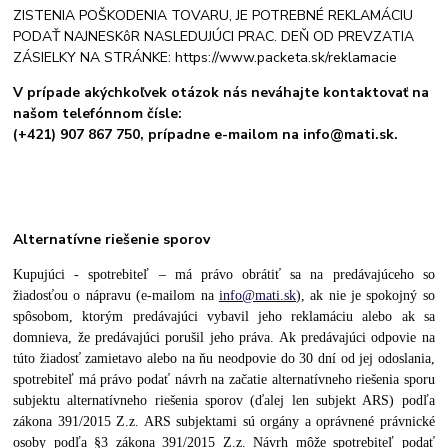
ZISTENIA POŠKODENIA TOVARU, JE POTREBNÉ REKLAMÁCIU
PODAŤ NAJNESKôR NASLEDUJÚCI PRAC. DEŇ OD PREVZATIA
ZÁSIELKY NA STRÁNKE: https://www.packeta.sk/reklamacie
V prípade akýchkoľvek otázok nás neváhajte kontaktovať na
našom telefónnom čísle:
(+421) 907 867 750, prípadne e-mailom na info@mati.sk.
Alternatívne riešenie sporov
Kupujúci - spotrebiteľ – má právo obrátiť sa na predávajúceho so
žiadosťou o nápravu (e-mailom na
info@mati.sk
), ak nie je spokojný so
spôsobom, ktorým predávajúci vybavil jeho reklamáciu alebo ak sa
domnieva, že predávajúci porušil jeho práva. Ak predávajúci odpovie na
túto žiadosť zamietavo alebo na ňu neodpovie do 30 dní od jej odoslania,
spotrebiteľ má právo podať návrh na začatie alternatívneho riešenia sporu
subjektu alternatívneho riešenia sporov (ďalej len subjekt ARS) podľa
zákona 391/2015 Z.z. ARS subjektami sú orgány a oprávnené právnické
osoby podľa §3 zákona 391/2015 Z.z. Návrh môže spotrebiteľ podať