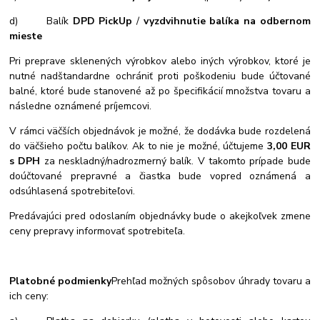
d)
Balík
DPD PickUp
/
vyzdvihnutie balíka na odbernom
mieste
Pri preprave sklenených výrobkov alebo iných výrobkov, ktoré je
nutné nadštandardne ochrániť proti poškodeniu bude účtované
balné, ktoré bude stanovené až po špecifikácií množstva tovaru a
následne oznámené príjemcovi.
V rámci väčších objednávok je možné, že dodávka bude rozdelená
do väčšieho počtu balíkov. Ak to nie je možné, účtujeme
3,00 EUR
s DPH
za neskladný/nadrozmerný balík. V takomto prípade bude
doúčtované prepravné a čiastka bude vopred oznámená a
odsúhlasená spotrebiteľovi.
Predávajúci pred odoslaním objednávky bude o akejkoľvek zmene
ceny prepravy informovať spotrebiteľa.
Platobné podmienky
Prehľad možných spôsobov úhrady tovaru a
ich ceny: