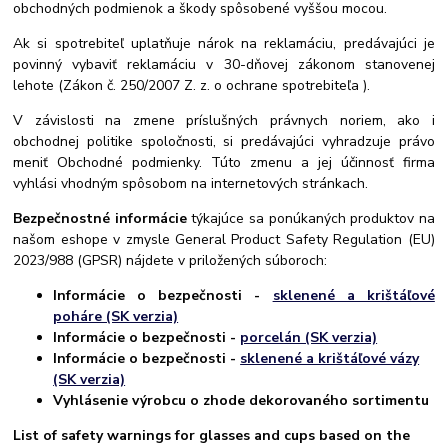
obchodných podmienok a škody spôsobené vyššou mocou.
Ak si spotrebiteľ uplatňuje nárok na reklamáciu, predávajúci je
povinný vybaviť reklamáciu v 30-dňovej zákonom stanovenej
lehote (Zákon č. 250/2007 Z. z. o ochrane spotrebiteľa ).
V závislosti na zmene príslušných právnych noriem, ako i
obchodnej politike spoločnosti, si predávajúci vyhradzuje právo
meniť Obchodné podmienky. Túto zmenu a jej účinnosť firma
vyhlási vhodným spôsobom na internetových stránkach.
Bezpečnostné informácie
týkajúce sa ponúkaných produktov na
našom eshope v zmysle
General Product Safety Regulation (EU)
2023/988 (GPSR)
nájdete v priložených súboroch:
Informácie o bezpečnosti -
sklenené a krištáľové
poháre (SK verzia)
Informácie o bezpečnosti -
porcelán (SK verzia)
Informácie o bezpečnosti -
sklenené a krištáľové vázy
(SK verzia)
Vyhlásenie výrobcu o zhode dekorovaného sortimentu
List of safety warnings for glasses and cups based on the