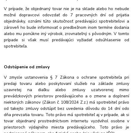
V prípade, že objednaný tovar nie je na sklade alebo ho nebude
možné dopravcovi odovzdať do 7 pracovných dní od prijatia
objednávky, oznámi túto skutočnosť predávajúci spotrebiteľovi a
zároveň ho bude informovať o predbežnom inom termíne dodania
alebo mu ponúkne iný výrobok, zrovnateľný s pôvodným. V tomto
prípade si však musí predávajúci vyžiadať odsúhlasenie od
spotrebiteľa.
Odstúpenie od zmluvy
V zmysle ustanovenia § 7 Zákona o ochrane spotrebiteľa pri
predaji tovaru alebo poskytovaní služieb na základe zmluvy
uzavretej na diaľku alebo zmluvy uzatvorenej mimo
prevádzkových priestorov predávajúceho a o zmene a doplnení
niektorých zákonov (Zákon č. 108/2024 Z.z.) má spotrebiteľ právo
od takejto zmluvy odstúpiť bez uvedenia dôvodu do 14 dní odo
dňa prevzatia tovaru. Toto právo má spotrebiteľ aj v prípade, ak si
tovar objednaný prostredníctvom internetu vyzdvihol osobne v
priestoroch výdajného miesta predávajúceho. Toto právo je