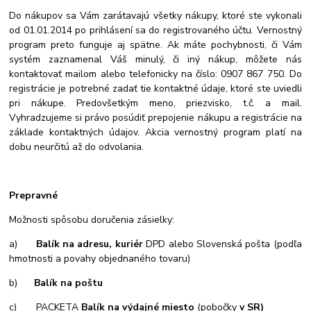
Do nákupov sa Vám zarátavajú všetky nákupy, ktoré ste vykonali
od 01.01.2014 po prihlásení sa do registrovaného účtu. Vernostný
program preto funguje aj spätne. Ak máte pochybnosti, či Vám
systém zaznamenal Váš minulý, či iný nákup, môžete nás
kontaktovať mailom alebo telefonicky na číslo: 0907 867 750. Do
registrácie je potrebné zadať tie kontaktné údaje, ktoré ste uviedli
pri nákupe. Predovšetkým meno, priezvisko, t.č. a mail.
Vyhradzujeme si právo posúdiť prepojenie nákupu a registrácie na
základe kontaktných údajov. Akcia vernostný program platí na
dobu neurčitú až do odvolania.
Prepravné
Možnosti spôsobu doručenia zásielky:
a)
Balík na adresu, kuriér
DPD alebo Slovenská pošta (podľa
hmotnosti a povahy objednaného tovaru)
b)
Balík na poštu
c)
PACKETA
Balík na výdajné miesto
(pobočky
v SR)