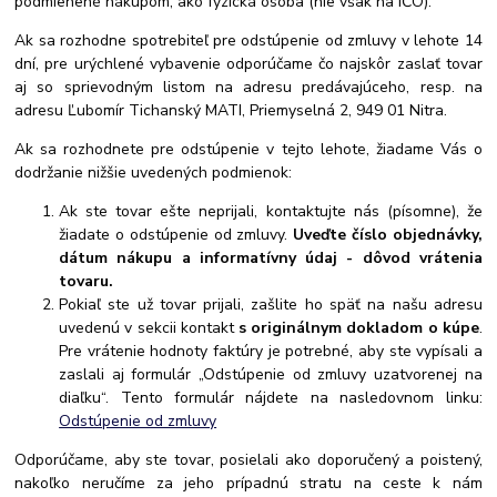
podmienené nákupom, ako fyzická osoba (nie však na IČO).
Ak sa rozhodne spotrebiteľ pre odstúpenie od zmluvy v lehote 14
dní, pre urýchlené vybavenie odporúčame čo najskôr zaslať tovar
aj so sprievodným listom na adresu predávajúceho, resp. na
adresu Ľubomír Tichanský MATI, Priemyselná 2, 949 01 Nitra.
Ak sa rozhodnete pre odstúpenie v tejto lehote, žiadame Vás o
dodržanie nižšie uvedených podmienok:
Ak ste tovar ešte neprijali, kontaktujte nás (písomne), že
žiadate o odstúpenie od zmluvy.
Uveďte číslo objednávky,
dátum nákupu a informatívny údaj - dôvod vrátenia
tovaru.
Pokiaľ ste už tovar prijali, zašlite ho späť na našu adresu
uvedenú v sekcii kontakt
s originálnym dokladom o kúpe
.
Pre vrátenie hodnoty faktúry je potrebné, aby ste vypísali a
zaslali aj formulár „Odstúpenie od zmluvy uzatvorenej na
diaľku“. Tento formulár nájdete na nasledovnom linku:
Odstúpenie od zmluvy
Odporúčame, aby ste tovar, posielali ako doporučený a poistený,
nakoľko neručíme za jeho prípadnú stratu na ceste k nám