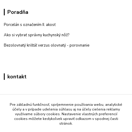
Poradňa
Porcelán s označením II. akosť
Ako si vybrať správny kuchynský nôž?
Bezolovnatý krištáľ verzus olovnatý -
porovnanie
kontakt
Zákaznícka podpora eshop mati
+421 908 861 051
Pre základnú funkčnosť, spríjemnenie používania webu, analytické
účely a v prípade udelenia súhlasu aj na účely cielenia reklamy
(Po - Pia 7:30-15:30)
využívame súbory cookies. Nastavenie vlastných preferencií
cookies môžete kedykoľvek upraviť odkazom v spodnej časti
info@mati.sk
stránok.