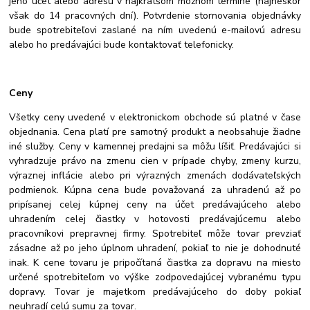
jeho účet alebo adresu v najkratšom možnom termíne (najneskôr
však do 14 pracovných dní). Potvrdenie stornovania objednávky
bude spotrebiteľovi zaslané na ním uvedenú e-mailovú adresu
alebo ho predávajúci bude kontaktovať telefonicky.
Ceny
Všetky ceny uvedené v elektronickom obchode sú platné v čase
objednania. Cena platí pre samotný produkt a neobsahuje žiadne
iné služby. Ceny v kamennej predajni sa môžu líšiť. Predávajúci si
vyhradzuje právo na zmenu cien v prípade chyby, zmeny kurzu,
výraznej inflácie alebo pri výrazných zmenách dodávateľských
podmienok. Kúpna cena bude považovaná za uhradenú až po
pripísanej celej kúpnej ceny na účet predávajúceho alebo
uhradením celej čiastky v hotovosti predávajúcemu alebo
pracovníkovi prepravnej firmy. Spotrebiteľ môže tovar prevziať
zásadne až po jeho úplnom uhradení, pokiaľ to nie je dohodnuté
inak. K cene tovaru je pripočítaná čiastka za dopravu na miesto
určené spotrebiteľom vo výške zodpovedajúcej vybranému typu
dopravy. Tovar je majetkom predávajúceho do doby pokiaľ
neuhradí celú sumu za tovar.