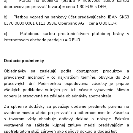
a) Platba na dobierku (platba v hotovosti alebo kartou
dopravcovi pri prevzatí tovaru) = cena 1,90 EUR s DPH;
b) Platbou vopred na bankový účet predávajúceho: IBAN SK63
8370 0000 0061 6113 3936
, Oberbank AG = cena 0,00 EUR;
c) Platobnou kartou prostredníctvom platobnej brány v
internetovom obchode predajcu = 0 EUR
Dodacie podmienky
Objednávky sa zasielajú podľa dostupnosti produktov a
prevozných možností v čo najkratšom termíne, obvykle do 2-3
pracovných dní. Podmienkou expedovania zásielky je prijatie
všetkých podkladov nutných pre ich včasné vybavenie. Miesto
odberu je stanovené na základe objednávky spotrebiteľa.
Za splnenie dodávky sa považuje dodanie predmetu plnenia na
uvedené miesto alebo pri prevzatí na odbernom mieste. Zásielka
s tovarom vždy obsahuje daňový doklad o nákupe. Faktúra
vystavená na základe kúpnej zmluvy medzi predávajúcim a
spotrebiteľom slúži zároveň ako daňový doklad a dodací list.