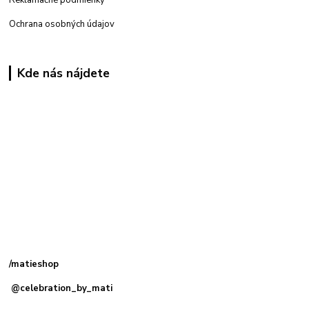
Ochrana osobných údajov
Kde nás nájdete
Kamenná
predajňa: Priemyselná 2, 949 01 Nitra
/matieshop
@celebration_by_mati