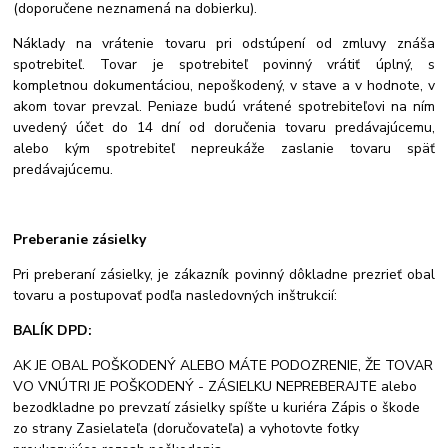
(doporučene neznamená na dobierku).
Náklady na vrátenie tovaru pri odstúpení od zmluvy znáša
spotrebiteľ. Tovar je spotrebiteľ povinný vrátiť úplný, s
kompletnou dokumentáciou, nepoškodený, v stave a v hodnote, v
akom tovar prevzal. Peniaze budú vrátené spotrebiteľovi na ním
uvedený účet do 14 dní od doručenia tovaru predávajúcemu,
alebo kým spotrebiteľ nepreukáže zaslanie tovaru späť
predávajúcemu.
Preberanie zásielky
Pri preberaní zásielky, je zákazník povinný dôkladne prezrieť obal
tovaru a postupovať podľa nasledovných inštrukcií:
BALÍK DPD:
AK JE OBAL POŠKODENÝ ALEBO MÁTE PODOZRENIE, ŽE TOVAR
VO VNÚTRI JE POŠKODENÝ - ZÁSIELKU NEPREBERAJTE alebo
bezodkladne po prevzatí zásielky spíšte u kuriéra Zápis o škode
zo strany Zasielateľa (doručovateľa) a vyhotovte fotky