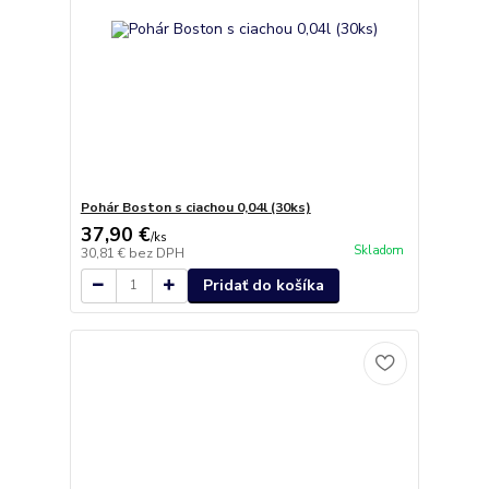
Pohár Boston s ciachou 0,04l (30ks)
37,90 €
/
ks
Skladom
30,81 €
bez DPH
Pridať do košíka