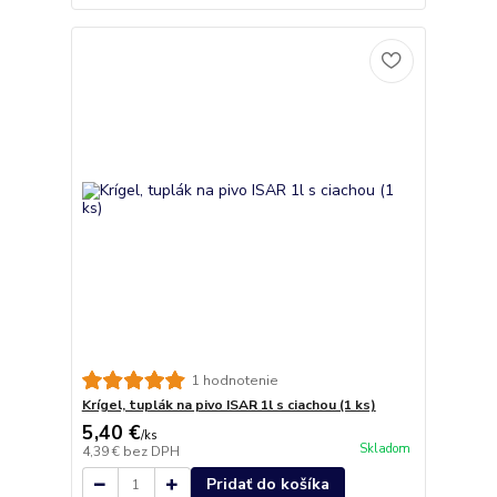
1 hodnotenie
Krígel, tuplák na pivo ISAR 1l s ciachou (1 ks)
5,40 €
/
ks
Skladom
4,39 €
bez DPH
Pridať do košíka