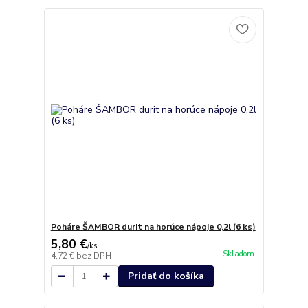
Poháre ŠAMBOR durit na horúce nápoje 0,2l (6 ks)
5,80 €
/
ks
Skladom
4,72 €
bez DPH
Pridať do košíka