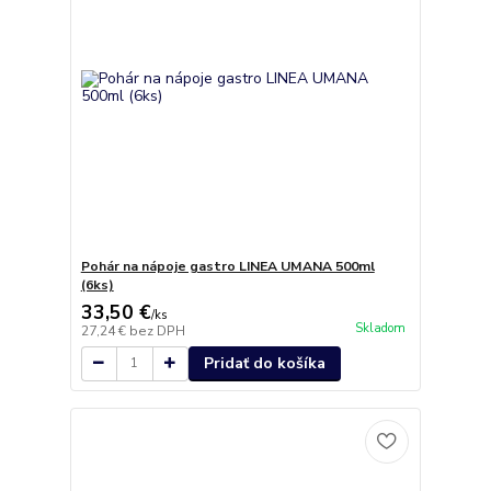
Pohár na nápoje gastro LINEA UMANA 500ml
(6ks)
33,50 €
/
ks
Skladom
27,24 €
bez DPH
Pridať do košíka