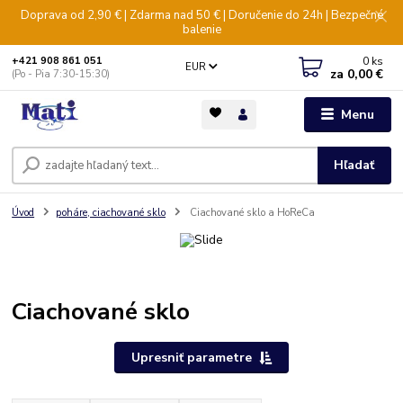
Doprava od 2,90 € | Zdarma nad 50 € | Doručenie do 24h | Bezpečné
balenie
0
ks
+421 908 861 051
EUR
za
0,00 €
(Po - Pia 7:30-15:30)
Menu
Hľadať
Úvod
poháre, ciachované sklo
Ciachované sklo a HoReCa
Ciachované sklo
Upresniť parametre