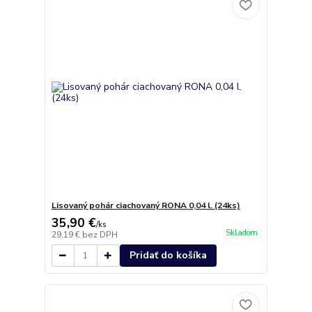
Lisovaný pohár ciachovaný RONA 0,04 l. (24ks)
35,90 €
/
ks
Skladom
29,19 €
bez DPH
Pridať do košíka