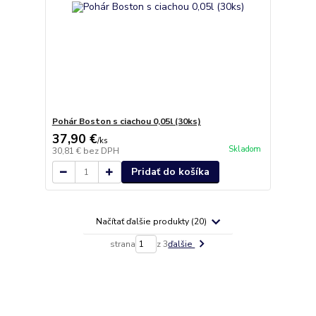
Pohár Boston s ciachou 0,05l (30ks)
37,90 €
/
ks
Skladom
30,81 €
bez DPH
Pridať do košíka
Načítať ďalšie produkty (20)
strana
z 3
ďalšie