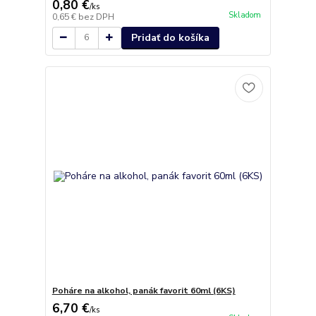
0,80 €
/
ks
Skladom
0,65 €
bez DPH
Pridať do košíka
Poháre na alkohol, panák favorit 60ml (6KS)
6,70 €
/
ks