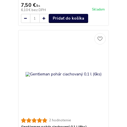
7,50 €
/
ks
Skladom
6,10 €
bez DPH
Pridať do košíka
2 hodnotenie
Gentleman pohár ciachovaný 0,1 l (6ks)