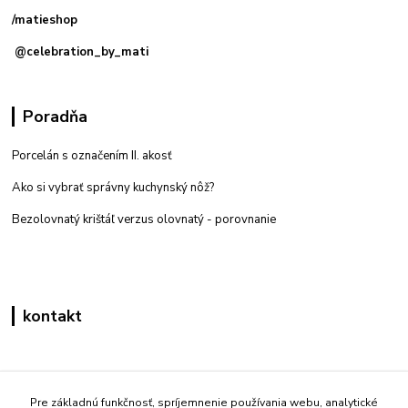
/matieshop
@celebration_by_mati
Poradňa
Porcelán s označením II. akosť
Ako si vybrať správny kuchynský nôž?
Bezolovnatý krištáľ verzus olovnatý -
porovnanie
kontakt
Zákaznícka podpora eshop mati
+421 908 861 051
Pre základnú funkčnosť, spríjemnenie používania webu, analytické