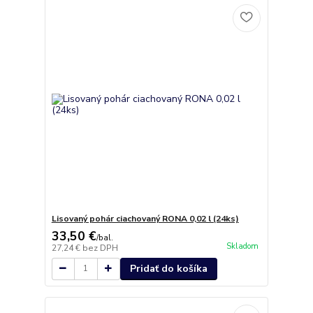
Lisovaný pohár ciachovaný RONA 0,02 l (24ks)
33,50 €
/
bal.
Skladom
27,24 €
bez DPH
Pridať do košíka