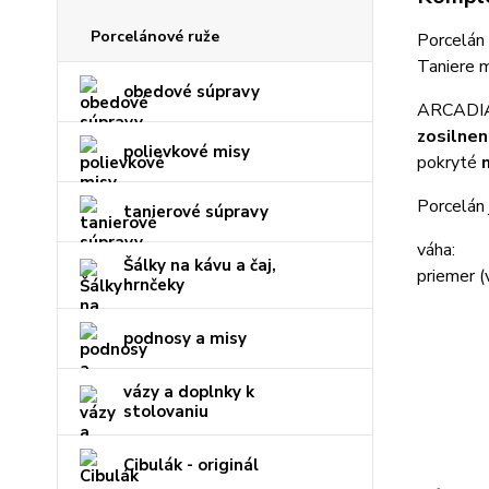
Porcelánové ruže
Porcelán
Taniere m
obedové súpravy
ARCADIA 
zosilnen
polievkové misy
pokryté
Porcelán 
tanierové súpravy
váha
Šálky na kávu a čaj,
priemer 
hrnčeky
podnosy a misy
vázy a doplnky k
stolovaniu
Cibulák - originál