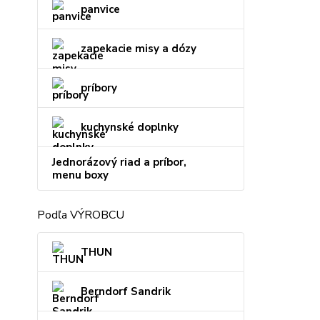
panvice
zapekacie misy a dózy
príbory
kuchynské doplnky
Jednorázový riad a príbor,
menu boxy
Podľa VÝROBCU
THUN
Berndorf Sandrik