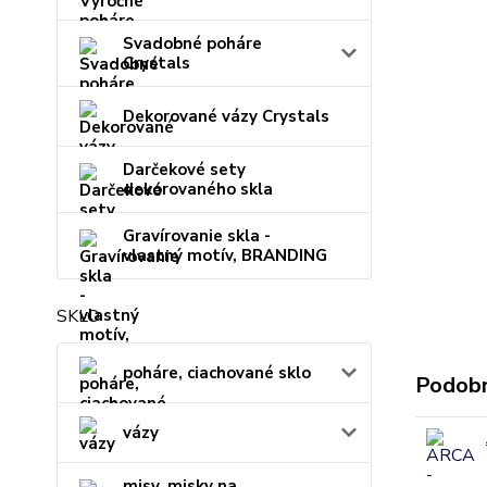
Svadobné poháre
Crystals
Dekorované vázy Crystals
Darčekové sety
dekorovaného skla
Gravírovanie skla -
vlastný motív, BRANDING
SKLO
poháre, ciachované sklo
Podobn
vázy
misy, misky na