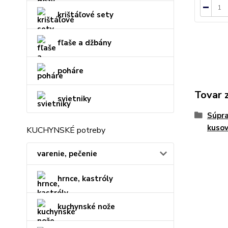
krištáľové sety
fľaše a džbány
poháre
Tovar 
svietniky
Súpra
kuso
KUCHYNSKÉ potreby
varenie, pečenie
hrnce, kastróly
kuchynské nože