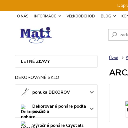
Dopra
O NÁS
INFORMÁCIE
VEĽKOOBCHOD
BLOG
KO
Úvod
S
LETNÉ ZĽAVY
ARCA
DEKOROVANÉ SKLO
ponuka DEKOROV
Dekorované poháre podľa
použitia
Výročné poháre Crystals