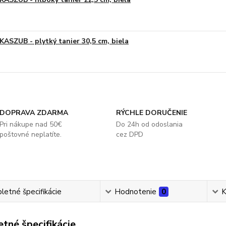
KASZUB - plytký tanier 30,5 cm, biela
DOPRAVA ZDARMA
RÝCHLE DORUČENIE
Pri nákupe nad 50€
Do 24h od odoslania
poštovné neplatíte.
cez DPD
etné špecifikácie
Hodnotenie
0
K
tné špecifikácie