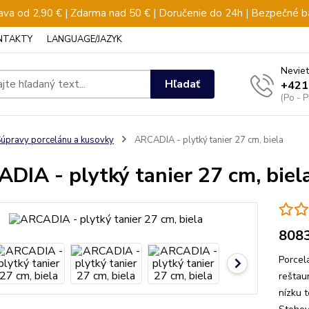
va od 2,90 € | Zdarma nad 50 € | Doručenie do 24h | Bezpečné b
NTAKTY
LANGUAGE/JAZYK
Neviet
Hľadať
+421
(Po - 
úpravy porcelánu a kusovky
ARCADIA - plytký tanier 27 cm, biela
DIA - plytký tanier 27 cm, biel
808
Porcel
reštau
nízku t