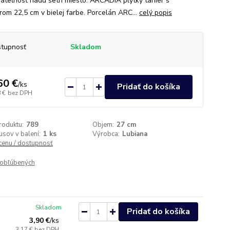
ateľnosť riadu šetrí miesto. ARCADIA plytký tanier s
rom 22,5 cm v bielej farbe. Porcelán ARC...
celý popis
tupnosť
Skladom
60 €
/
ks
Pridať do košíka
 €
bez DPH
roduktu:
789
Objem:
27 cm
usov v balení:
1 ks
Výrobca:
Lubiana
 cenu / dostupnosť
obľúbených
Skladom
Pridať do košíka
3,90 €
/
ks
3,17 €
bez DPH