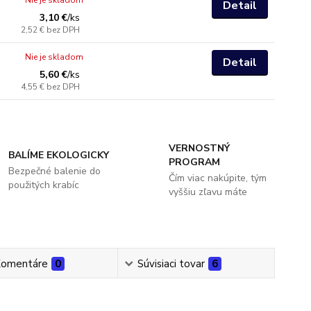
Nie je skladom
Detail
3,10 €
/
ks
2,52 €
bez DPH
Nie je skladom
Detail
5,60 €
/
ks
4,55 €
bez DPH
VERNOSTNÝ
BALÍME EKOLOGICKY
PROGRAM
Bezpečné balenie do
Čím viac nakúpite, tým
použitých krabíc
vyššiu zľavu máte
omentáre
0
Súvisiaci tovar
6