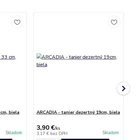
Ak
No
cm, biela
ARCADIA - tanier dezertný 19cm, biela
KA
3,90 €
2,
/
ks
Skladom
Skladom
3,17 €
bez DPH
2,