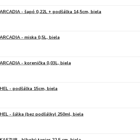
ARCADIA - šapó 0,22L + podšálka 14,5cm, biela
ARCADIA - miska 0,5L, biela
ARCADIA - korenička 0,03L, biela
HEL - podšálka 15cm, biela
HEL - šálka (bez podšálky) 250ml, biela
KASZUB - hlboký tanier 22,5 cm, biela