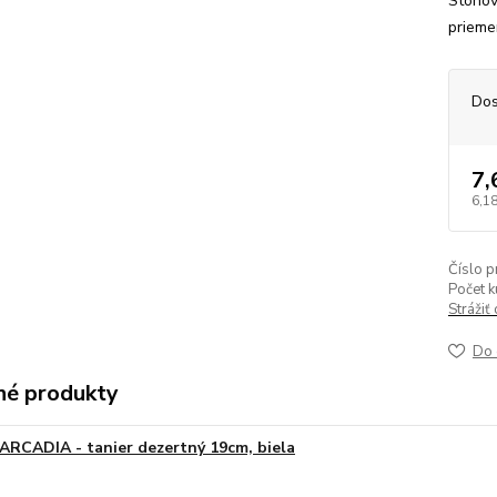
Stohov
prieme
Dos
7,
6,18
Číslo p
Počet k
Strážiť
Do 
é produkty
ARCADIA - tanier dezertný 19cm, biela