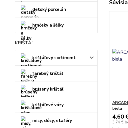
Súvisia
detský porcelán
hrnčeky a šálky
KRIŠTÁĽ
krištáľový sortiment
farebný krištáľ
brúsený krištáľ
ARCADIA
krištáľové vázy
biela
4,60 
misy, dózy, etažéry
3,74 €
b