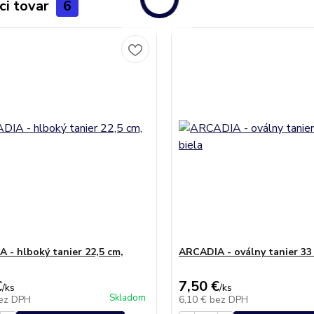
ci tovar
6
 - hlboký tanier 22,5 cm,
ARCADIA - oválny tanier 33 
€
7,50 €
/
ks
/
ks
Skladom
ez DPH
6,10 €
bez DPH