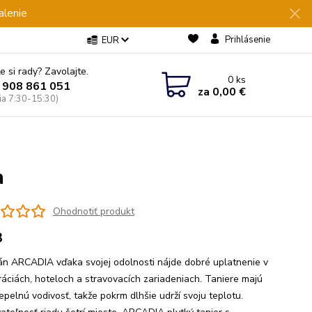
alenie
Prihlásenie
EUR
e si rady? Zavolajte.
0
ks
 908 861 051
za
0,00 €
Pia 7:30-15:30)
a
Ohodnotiť produkt
3
án ARCADIA vďaka svojej odolnosti nájde dobré uplatnenie v
ráciách, hoteloch a stravovacích zariadeniach. Taniere majú
epelnú vodivosť, takže pokrm dlhšie udrží svoju teplotu.