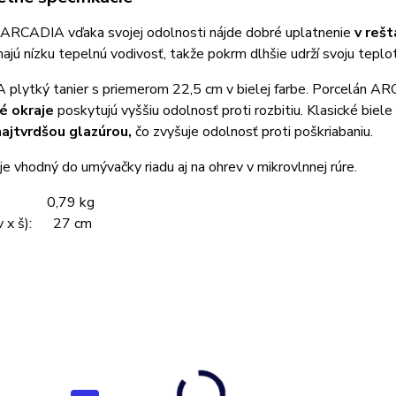
 ARCADIA vďaka svojej odolnosti nájde dobré uplatnenie
v rešt
ajú nízku tepelnú vodivosť, takže pokrm dlhšie udrží svoju teplo
plytký tanier s priemerom 22,5 cm v bielej farbe. Porcelán AR
é okraje
poskytujú vyššiu odolnosť proti rozbitiu.
Klasické biele
najtvrdšou glazúrou,
čo zvyšuje odolnosť proti poškriabaniu.
je vhodný do umývačky riadu aj na ohrev v mikrovlnnej rúre.
: 0,79 kg
(v x š): 27 cm