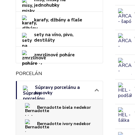
jednohubky
karafy, džbány a fľaše
sety na víno, pivo,
destiláty
zmrzlinové poháre
PORCELÁN
Súpravy porcelánu a
kusovky
Bernadotte biela nedekor
Bernadotte ivory nedekor