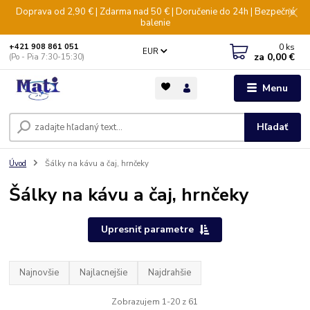
Doprava od 2,90 € | Zdarma nad 50 € | Doručenie do 24h | Bezpečné
balenie
0
ks
+421 908 861 051
EUR
za
0,00 €
(Po - Pia 7:30-15:30)
Menu
Hľadať
Úvod
Šálky na kávu a čaj, hrnčeky
Šálky na kávu a čaj, hrnčeky
Upresniť parametre
Najnovšie
Najlacnejšie
Najdrahšie
Zobrazujem 1-20 z 61