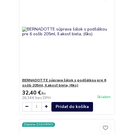
BERNADOTTE súprava šálok s podšálkou pre 6
osôb 205ml, II.akosť biela, (6ks)
32,40 €
/
ks
Skladom
26,34 €
bez DPH
Pridať do košíka
Doprava ZADARMO