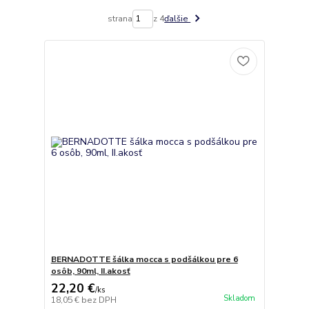
strana
z 4
ďalšie
BERNADOTTE šálka mocca s podšálkou pre 6
osôb, 90ml, II.akosť
22,20 €
/
ks
Skladom
18,05 €
bez DPH