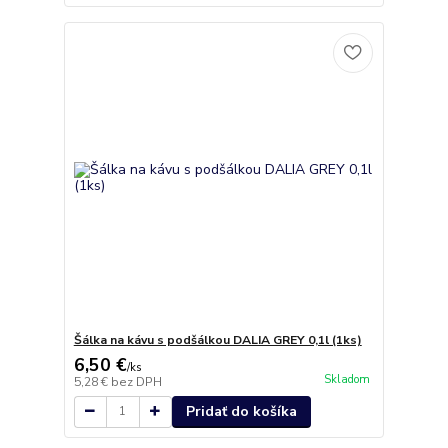
Šálka na kávu s podšálkou DALIA GREY 0,1l (1ks)
6,50 €
/
ks
Skladom
5,28 €
bez DPH
Pridať do košíka