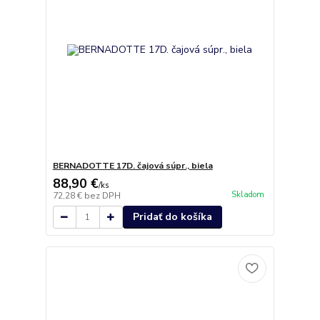
BERNADOTTE 17D. čajová súpr., biela
88,90 €
/
ks
Skladom
72,28 €
bez DPH
Pridať do košíka