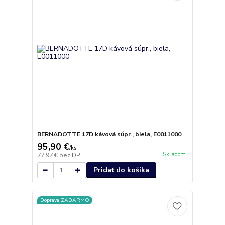
BERNADOTTE 17D kávová súpr., biela, E0011000
95,90 €
/
ks
Skladom
77,97 €
bez DPH
Pridať do košíka
Doprava ZADARMO