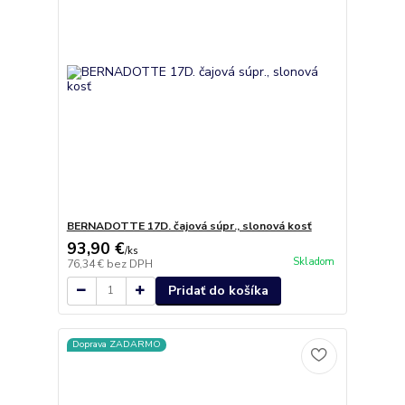
BERNADOTTE 17D. čajová súpr., slonová kosť
93,90 €
/
ks
Skladom
76,34 €
bez DPH
Pridať do košíka
Doprava ZADARMO