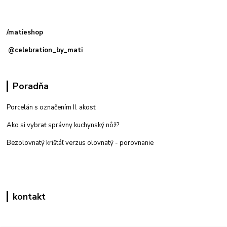
Kamenná
predajňa: Priemyselná 2, 949 01 Nitra
/matieshop
@celebration_by_mati
Poradňa
Porcelán s označením II. akosť
Ako si vybrať správny kuchynský nôž?
Bezolovnatý krištáľ verzus olovnatý -
porovnanie
kontakt
Zákaznícka podpora eshop mati