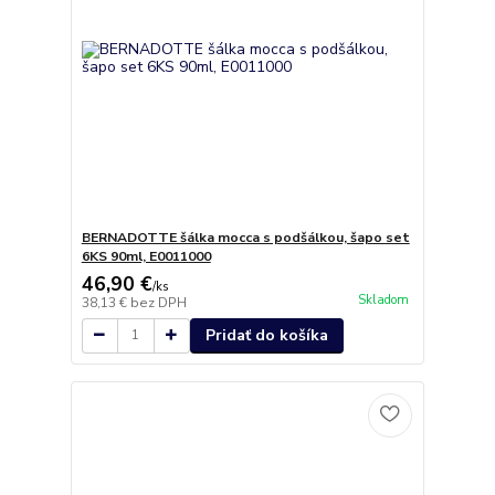
BERNADOTTE šálka mocca s podšálkou, šapo set
6KS 90ml, E0011000
46,90 €
/
ks
Skladom
38,13 €
bez DPH
Pridať do košíka