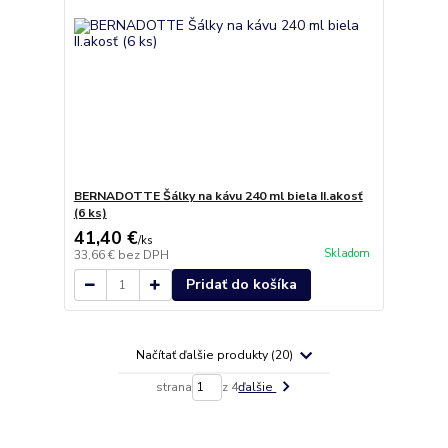
BERNADOTTE Šálky na kávu 240 ml biela II.akosť
(6 ks)
41,40 €
/
ks
Skladom
33,66 €
bez DPH
Pridať do košíka
Načítať ďalšie produkty (20)
strana
z 4
ďalšie