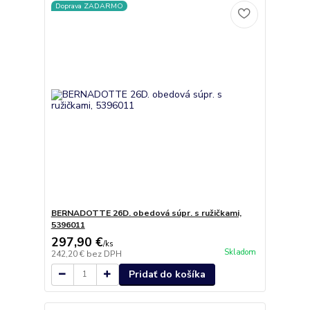
Doprava ZADARMO
BERNADOTTE 26D. obedová súpr. s ružičkami,
5396011
297,90 €
/
ks
Skladom
242,20 €
bez DPH
Pridať do košíka