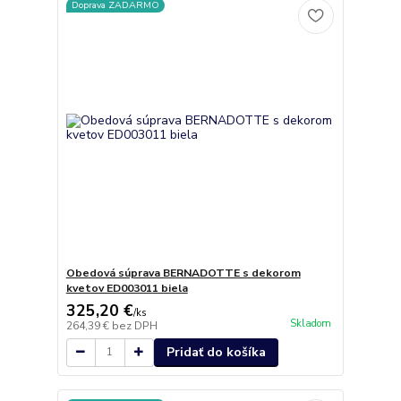
Doprava ZADARMO
Obedová súprava BERNADOTTE s dekorom
kvetov ED003011 biela
325,20 €
/
ks
Skladom
264,39 €
bez DPH
Pridať do košíka