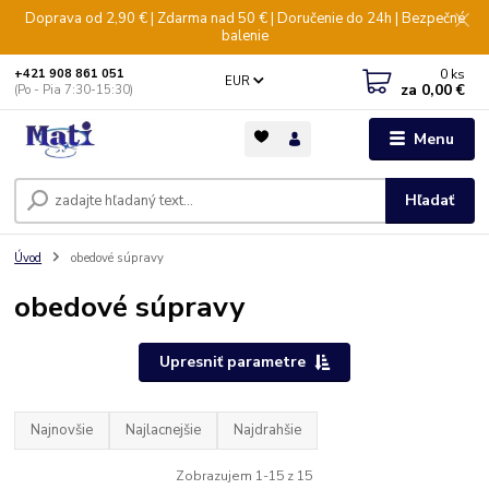
Doprava od 2,90 € | Zdarma nad 50 € | Doručenie do 24h | Bezpečné
balenie
0
ks
+421 908 861 051
EUR
za
0,00 €
(Po - Pia 7:30-15:30)
Menu
Hľadať
Úvod
obedové súpravy
obedové súpravy
Upresniť parametre
Najnovšie
Najlacnejšie
Najdrahšie
Zobrazujem 1-15 z 15