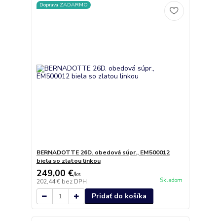
Doprava ZADARMO
BERNADOTTE 26D. obedová súpr., EM500012
biela so zlatou linkou
249,00 €
/
ks
Skladom
202,44 €
bez DPH
Pridať do košíka