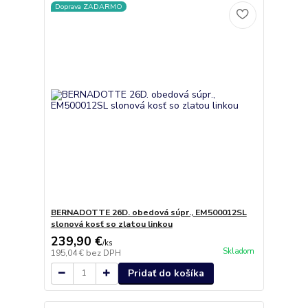
Doprava ZADARMO
BERNADOTTE 26D. obedová súpr., EM500012SL
slonová kosť so zlatou linkou
239,90 €
/
ks
Skladom
195,04 €
bez DPH
Pridať do košíka