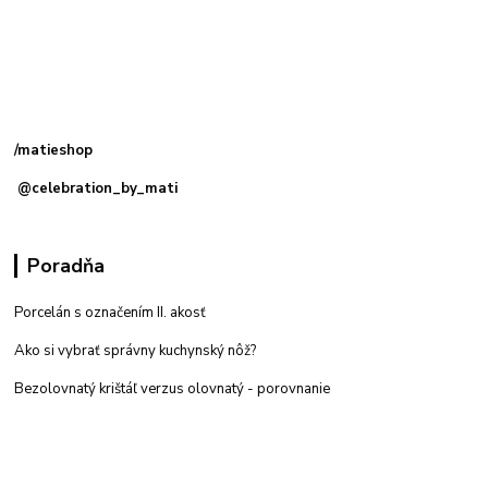
Kamenná
predajňa: Priemyselná 2, 949 01 Nitra
/matieshop
@celebration_by_mati
Poradňa
Porcelán s označením II. akosť
Ako si vybrať správny kuchynský nôž?
Bezolovnatý krištáľ verzus olovnatý -
porovnanie