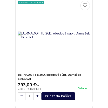
Doprava ZADARMO
BERNADOTTE 26D. obedová súpr. Damašek
E3632021
293,00 €
/
ks
Skladom
238,21 €
bez DPH
Pridať do košíka