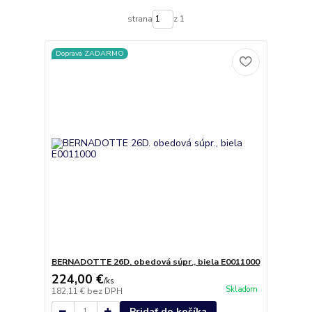
strana
z 1
Doprava ZADARMO
BERNADOTTE 26D. obedová súpr., biela E0011000
224,00 €
/
ks
Skladom
182,11 €
bez DPH
Pridať do košíka