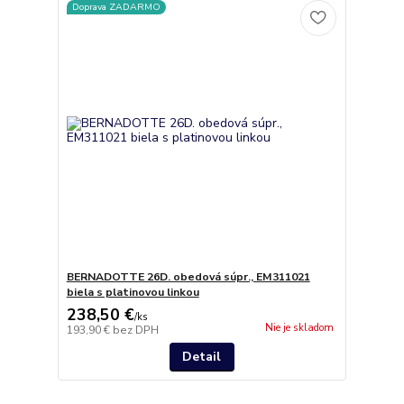
Doprava ZADARMO
BERNADOTTE 26D. obedová súpr., EM311021
biela s platinovou linkou
238,50 €
/
ks
Nie je skladom
193,90 €
bez DPH
Detail