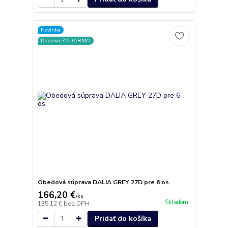
Novinka
Doprava ZADARMO
Obedová súprava DALIA GREY 27D pre 6 os.
166,20 €
/
ks
Skladom
135,12 €
bez DPH
Pridať do košíka