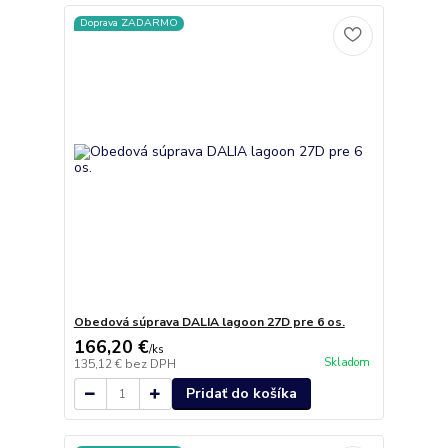
Doprava ZADARMO
Obedová súprava DALIA lagoon 27D pre 6 os.
166,20 €
/
ks
Skladom
135,12 €
bez DPH
Pridať do košíka