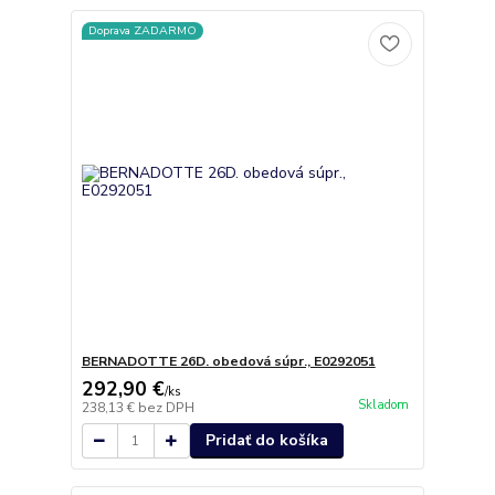
Doprava ZADARMO
BERNADOTTE 26D. obedová súpr., E0292051
292,90 €
/
ks
Skladom
238,13 €
bez DPH
Pridať do košíka