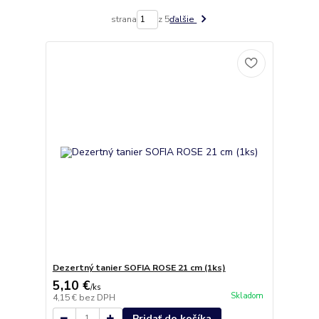
strana
z 5
ďalšie
Dezertný tanier SOFIA ROSE 21 cm (1ks)
5,10 €
/
ks
Skladom
4,15 €
bez DPH
Pridať do košíka