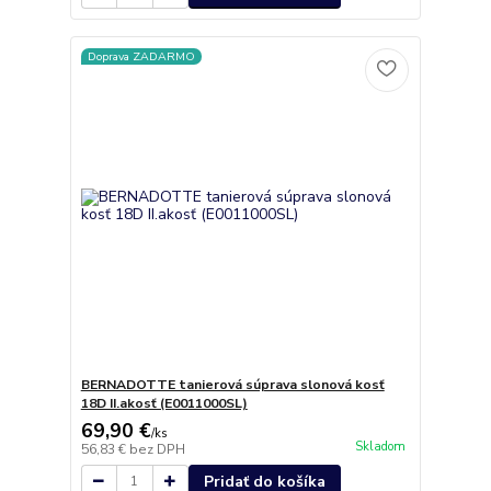
Doprava ZADARMO
BERNADOTTE tanierová súprava slonová kosť
18D II.akosť (E0011000SL)
69,90 €
/
ks
Skladom
56,83 €
bez DPH
Pridať do košíka