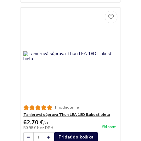
1 hodnotenie
Tanierová súprava Thun LEA 18D II.akosť biela
62,70 €
/
ks
Skladom
50,98 €
bez DPH
Pridať do košíka