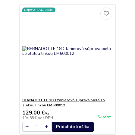
Doprava ZADARMO
BERNADOTTE 18D tanierová súprava biela so
zlatou linkou EM500012
129,00 €
/
ks
Skladom
104,88 €
bez DPH
Pridať do košíka