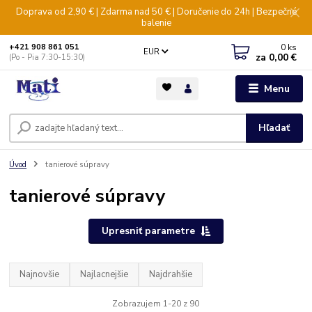
Doprava od 2,90 € | Zdarma nad 50 € | Doručenie do 24h | Bezpečné
balenie
0
ks
+421 908 861 051
EUR
za
0,00 €
(Po - Pia 7:30-15:30)
Menu
Hľadať
Úvod
tanierové súpravy
tanierové súpravy
Upresniť parametre
Najnovšie
Najlacnejšie
Najdrahšie
Zobrazujem 1-20 z 90