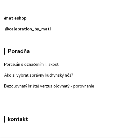
Kamenná
predajňa: Priemyselná 2, 949 01 Nitra
/matieshop
@celebration_by_mati
Poradňa
Porcelán s označením II. akosť
Ako si vybrať správny kuchynský nôž?
Bezolovnatý krištáľ verzus olovnatý -
porovnanie
kontakt
Zákaznícka podpora eshop mati