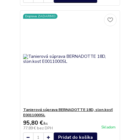
Doprava ZADARMO
Tanierová súprava BERNADOTTE 18D, slon.kosť
E0011000SL
95,80 €
/
ks
Skladom
77,89 €
bez DPH
Pridať do košíka