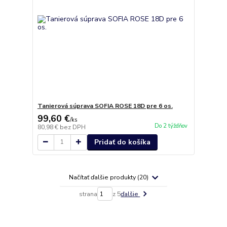
Tanierová súprava SOFIA ROSE 18D pre 6 os.
99,60 €
/
ks
Do 2 týždňov
80,98 €
bez DPH
Pridať do košíka
Načítať ďalšie produkty (20)
strana
z 5
ďalšie