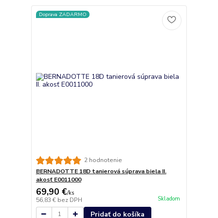
Doprava ZADARMO
2 hodnotenie
BERNADOTTE 18D tanierová súprava biela II.
akosť E0011000
69,90 €
/
ks
Skladom
56,83 €
bez DPH
Pridať do košíka