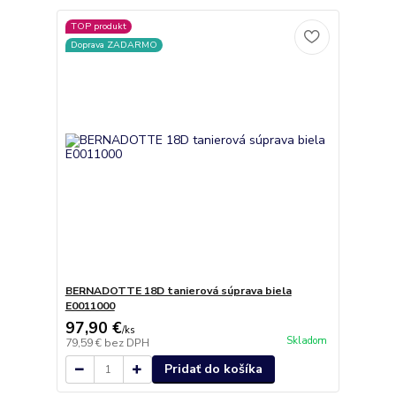
TOP produkt
Doprava ZADARMO
BERNADOTTE 18D tanierová súprava biela
E0011000
97,90 €
/
ks
Skladom
79,59 €
bez DPH
Pridať do košíka