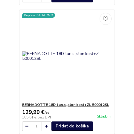
Doprava ZADARMO
BERNADOTTE 18D tan.s.,slon.kosť+ZL 500012SL
129,90 €
/
ks
Skladom
105,61 €
bez DPH
Pridať do košíka