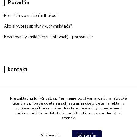
Poradňa
Porcelán s označením II. akosť
Ako si vybrať správny kuchynský nôž?
Bezolovnatý krištáľ verzus olovnatý -
porovnanie
kontakt
Zákaznícka podpora eshop mati
+421 908 861 051
Pre základnú funkčnosť, spríjemnenie používania webu, analytické
účely a v prípade udelenia súhlasu aj na účely cielenia reklamy
(Po - Pia 7:30-15:30)
využívame súbory cookies. Nastavenie vlastných preferencií
cookies môžete kedykoľvek upraviť odkazom v spodnej časti
info@mati.sk
stránok.
Súhlasím
Nastavenia