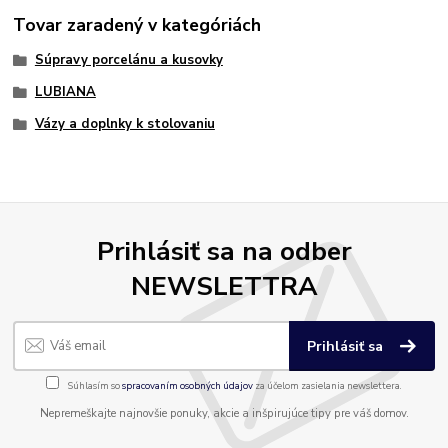
Tovar zaradený v kategóriách
Súpravy porcelánu a kusovky
LUBIANA
Vázy a doplnky k stolovaniu
Prihlásiť sa na odber
NEWSLETTRA
Prihlásiť sa
Súhlasím so
spracovaním osobných údajov
za účelom zasielania newslettera.
Nepremeškajte najnovšie ponuky, akcie a inšpirujúce tipy pre váš domov.