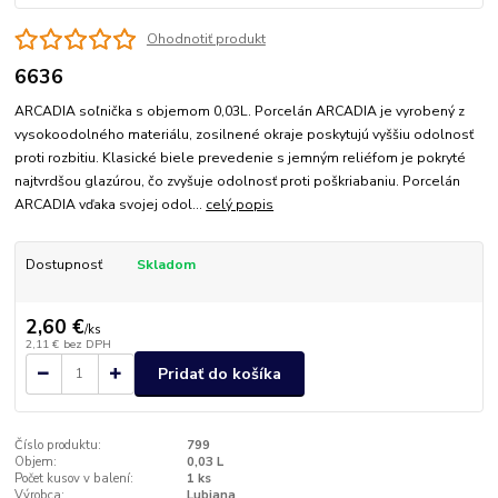
Ohodnotiť produkt
6636
ARCADIA soľnička s objemom 0,03L. Porcelán ARCADIA je vyrobený z
vysokoodolného materiálu, zosilnené okraje poskytujú vyššiu odolnosť
proti rozbitiu. Klasické biele prevedenie s jemným reliéfom je pokryté
najtvrdšou glazúrou, čo zvyšuje odolnosť proti poškriabaniu. Porcelán
ARCADIA vďaka svojej odol...
celý popis
Dostupnosť
Skladom
2,60 €
/
ks
2,11 €
bez DPH
Pridať do košíka
Číslo produktu:
799
Objem:
0,03 L
Počet kusov v balení:
1 ks
Výrobca:
Lubiana