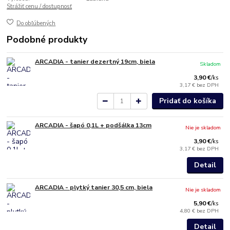
Strážiť cenu / dostupnosť
Do obľúbených
Podobné produkty
ARCADIA - tanier dezertný 19cm, biela
Skladom
3,90 €
/
ks
3,17 €
bez DPH
Pridať do košíka
ARCADIA - šapó 0,1L + podšálka 13cm
Nie je skladom
3,90 €
/
ks
3,17 €
bez DPH
Detail
ARCADIA - plytký tanier 30,5 cm, biela
Nie je skladom
5,90 €
/
ks
4,80 €
bez DPH
Detail