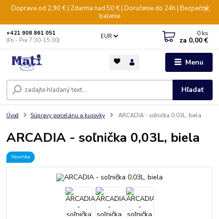
Doprava od 2,90 € | Zdarma nad 50 € | Doručenie do 24h | Bezpečné
balenie
0
ks
+421 908 861 051
EUR
za
0,00 €
(Po - Pia 7:30-15:30)
Menu
Hľadať
Úvod
Súpravy porcelánu a kusovky
ARCADIA - soľnička 0,03L, biela
ARCADIA - soľnička 0,03L, biela
Novinka