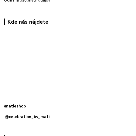
Ochrana osobných údajov
Kde nás nájdete
Kamenná
predajňa: Priemyselná 2, 949 01 Nitra
/matieshop
@celebration_by_mati