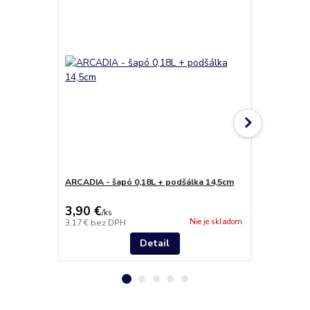
ARCADIA - šapó 0,18L + podšálka 14,5cm
ARCADIA - v
3,90 €
5,50 €
/
ks
/
ks
Nie je skladom
3,17 €
bez DPH
4,47 €
bez D
Detail