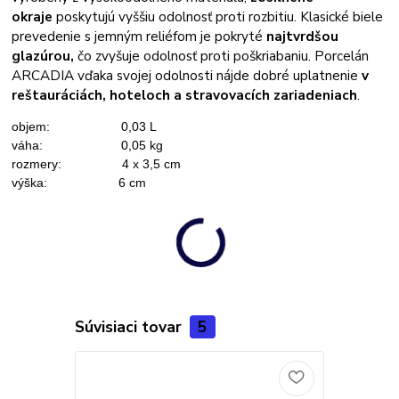
okraje
poskytujú vyššiu odolnosť proti rozbitiu.
Klasické biele
prevedenie s jemným reliéfom je pokryté
najtvrdšou
glazúrou,
čo zvyšuje odolnosť proti poškriabaniu.
Porcelán
ARCADIA vďaka svojej odolnosti nájde dobré uplatnenie
v
reštauráciách, hoteloch a stravovacích zariadeniach
.
objem: 0,03 L
váha: 0,05 kg
rozmery: 4 x 3,5 cm
výška: 6 cm
Súvisiaci tovar
5
Novinka