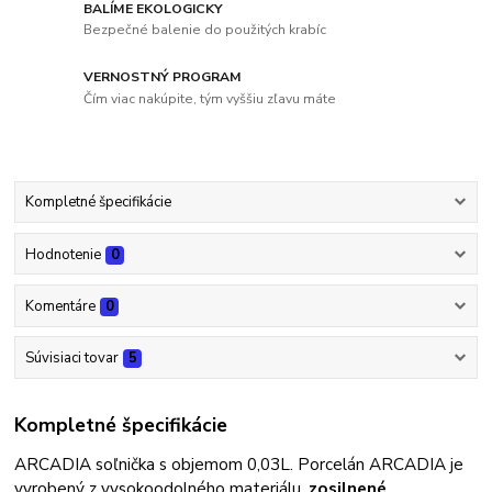
BALÍME EKOLOGICKY
Bezpečné balenie do použitých krabíc
VERNOSTNÝ PROGRAM
Čím viac nakúpite, tým vyššiu zľavu máte
Kompletné špecifikácie
Hodnotenie
0
Komentáre
0
Súvisiaci tovar
5
Kompletné špecifikácie
ARCADIA soľnička s objemom 0,03L. Porcelán ARCADIA je
vyrobený z vysokoodolného materiálu,
zosilnené