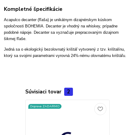
Kompletné špecifikácie
Acapulco decanter (fľaša) je unikátnym dizajnérskym kúskom
spoločnosti BOHEMIA. Decanter je vhodný na whiskey, prípadne
podobné nápoje. Decanter sa vyznačuje prepracovaným dizajnom
šikmej fľaše.
Jedná sa o ekologický bezolovnatý krištáľ vytvorený z tzv. krištalínu,
ktorý sa svojimi parametrami vyrovná 24%-nému olovnatému krištáľu.
Súvisiaci tovar
2
Doprava ZADARMO
Doprava ZA