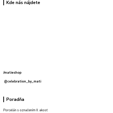
Kde nás nájdete
Kamenná
predajňa: Priemyselná 2, 949 01 Nitra
/matieshop
@celebration_by_mati
Poradňa
Porcelán s označením II. akosť