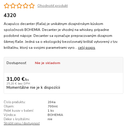
Ohodnotiť produkt
4320
Acapulco decanter (fľaša) je unikátnym dizajnérskym kúskom
spoločnosti BOHEMIA. Decanter je vhodný na whiskey, prípadne
podobné nápoje. Decanter sa vyznačuje prepracovaným dizajnom
šikmej fľaše. Jedná sa o ekologický bezolovnatý krištáľ vytvorený z tzv.
krištalínu, ktorý sa svojimi parametrami vyro...
celý popis
Dostupnosť
Nie je skladom
31,00 €
/
ks
25,20 €
bez DPH
Momentálne nie je k dispozícii
Číslo produktu:
204a
Objem:
700ml
Počet kusov v balení:
1 ks
Výrobca:
BOHEMIA
Dekor s kryštálmi:
nie
Strážiť cenu / dostupnosť