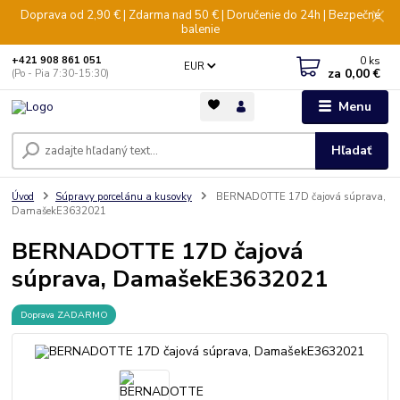
Doprava od 2,90 € | Zdarma nad 50 € | Doručenie do 24h | Bezpečné
balenie
0
ks
+421 908 861 051
EUR
za
0,00 €
(Po - Pia 7:30-15:30)
Menu
Hľadať
Úvod
Súpravy porcelánu a kusovky
BERNADOTTE 17D čajová súprava,
DamašekE3632021
BERNADOTTE 17D čajová
súprava, DamašekE3632021
Doprava ZADARMO