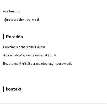
predajňa: Priemyselná 2, 949 01 Nitra
/matieshop
@celebration_by_mati
Poradňa
Porcelán s označením II. akosť
Ako si vybrať správny kuchynský nôž?
Bezolovnatý krištáľ verzus olovnatý -
porovnanie
kontakt
Zákaznícka podpora eshop mati