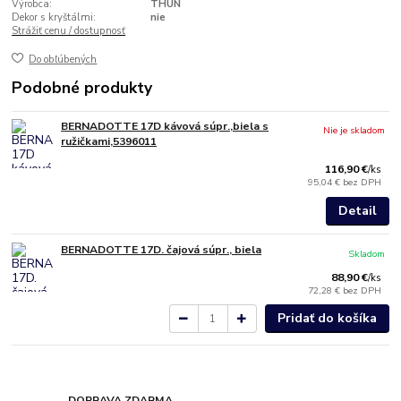
Výrobca:
THUN
Dekor s kryštálmi:
nie
Strážiť cenu / dostupnosť
Do obľúbených
Podobné produkty
BERNADOTTE 17D kávová súpr.,biela s
Nie je skladom
ružičkami,5396011
116,90 €
/
ks
95,04 €
bez DPH
Detail
BERNADOTTE 17D. čajová súpr., biela
Skladom
88,90 €
/
ks
72,28 €
bez DPH
Pridať do košíka
DOPRAVA ZDARMA