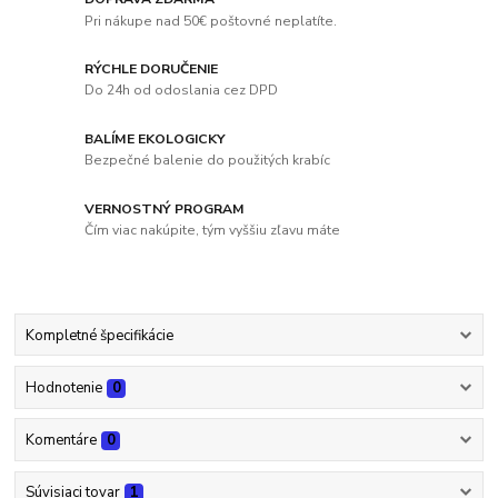
Pri nákupe nad 50€ poštovné neplatíte.
RÝCHLE DORUČENIE
Do 24h od odoslania cez DPD
BALÍME EKOLOGICKY
Bezpečné balenie do použitých krabíc
VERNOSTNÝ PROGRAM
Čím viac nakúpite, tým vyššiu zľavu máte
Kompletné špecifikácie
Hodnotenie
0
Komentáre
0
Súvisiaci tovar
1