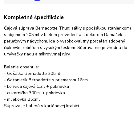
Kompletné špecifikácie
Čajová súprava Bernadotte Thun: šálky s podšálkou (tanierikom)
s objemom 205 ml v bielom prevedení a s dekorom Damašek s
perleťovým nádychom. Ide o vysokokvalitný porcelán zdobený
čipkovým reliéfom s vysokým leskom. Súprava nie je vhodná do
umývačky riadu a mikrovlnnej rúry.
Balenie obsahuje:
- 6x šálka Bernadotte 205ml
- 6x tanierik Bernadotte s priemerom 16cm
- konvica čajová 1,2 l + pokrievka
- cukornička 300ml + pokrievka
- mliekovka 250ml
Súprava je balená v kartónovej krabici.