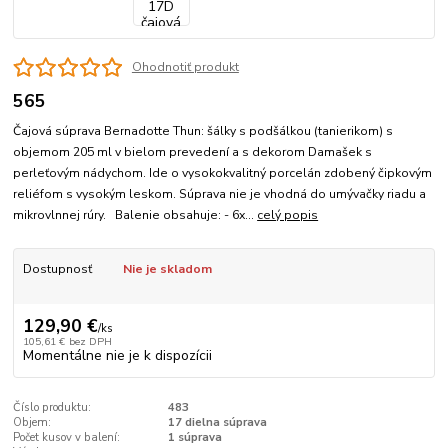
Ohodnotiť produkt
565
Čajová súprava Bernadotte Thun: šálky s podšálkou (tanierikom) s
objemom 205 ml v bielom prevedení a s dekorom Damašek s
perleťovým nádychom. Ide o vysokokvalitný porcelán zdobený čipkovým
reliéfom s vysokým leskom. Súprava nie je vhodná do umývačky riadu a
mikrovlnnej rúry. Balenie obsahuje: - 6x...
celý popis
Dostupnosť
Nie je skladom
129,90 €
/
ks
105,61 €
bez DPH
Momentálne nie je k dispozícii
Číslo produktu:
483
Objem:
17 dielna súprava
Počet kusov v balení:
1 súprava