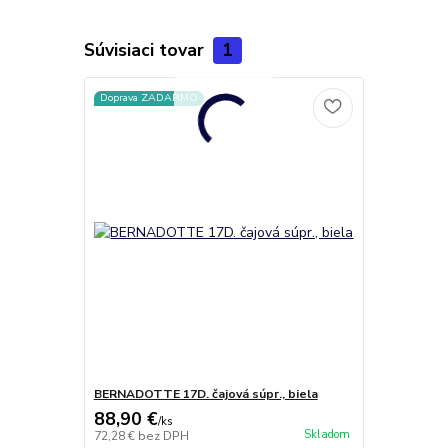
Súvisiaci tovar
1
Doprava ZADARMO
BERNADOTTE 17D. čajová súpr., biela
88,90 €
/
ks
Skladom
72,28 €
bez DPH