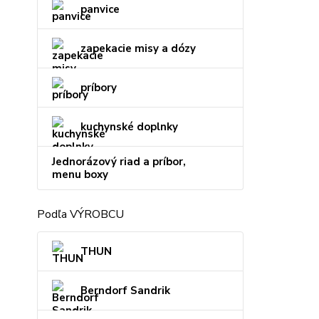
panvice
zapekacie misy a dózy
príbory
kuchynské doplnky
Jednorázový riad a príbor,
menu boxy
Podľa VÝROBCU
THUN
Berndorf Sandrik