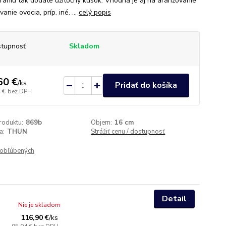
eraniu tak dodáte užitočný kúsok. Vhodná je aj na aranžovanie
anie ovocia, príp. iné. ...
celý popis
tupnosť
Skladom
60 €
/
ks
Pridať do košíka
 €
bez DPH
roduktu:
869b
Objem:
16 cm
a:
THUN
Strážiť cenu / dostupnosť
obľúbených
Detail
Nie je skladom
116,90 €
/
ks