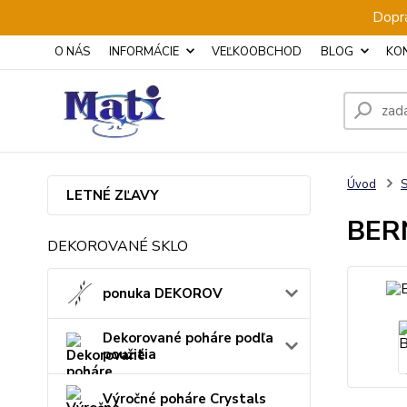
Dopra
O NÁS
INFORMÁCIE
VEĽKOOBCHOD
BLOG
KO
Úvod
S
LETNÉ ZĽAVY
BERN
DEKOROVANÉ SKLO
ponuka DEKOROV
Dekorované poháre podľa
použitia
Výročné poháre Crystals