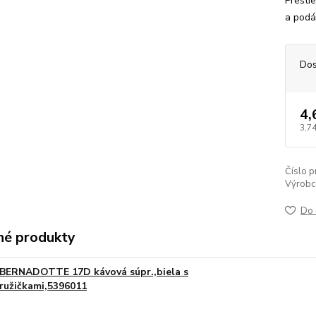
Presti
a podáv
Dos
4,
3,74
Číslo p
Výrobc
Do 
é produkty
BERNADOTTE 17D kávová súpr.,biela s
ružičkami,5396011