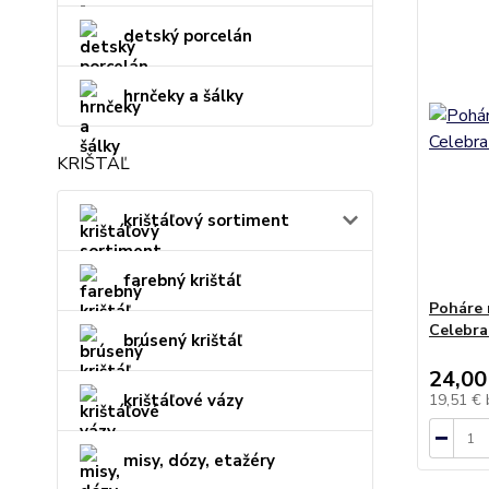
detský porcelán
hrnčeky a šálky
KRIŠTÁĽ
krištáľový sortiment
farebný krištáľ
Poháre 
Celebra
brúsený krištáľ
24,00
krištáľové vázy
19,51 €
misy, dózy, etažéry