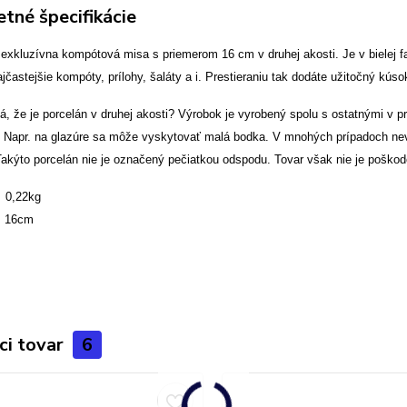
tné špecifikácie
 exkluzívna kompótová misa s priemerom 16 cm v druhej akosti.
Je v bielej 
ajčastejšie kompóty, prílohy, šaláty a i. Prestieraniu tak dodáte užitočný kús
 že je porcelán v druhej akosti? Výrobok je vyrobený spolu s ostatnými v pr
. Napr. na glazúre sa môže vyskytovať malá bodka. V mnohých prípadoch nevie
Takýto porcelán nie je označený pečiatkou odspodu. Tovar však nie je poškod
,22kg
 16cm
ci tovar
6