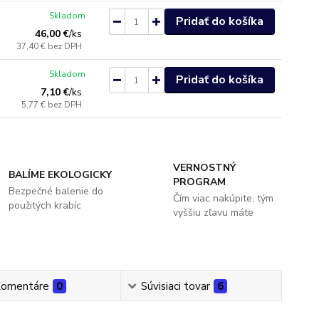
Skladom
Pridať do košíka
46,00 €
/
ks
37,40 €
bez DPH
Skladom
Pridať do košíka
7,10 €
/
ks
5,77 €
bez DPH
VERNOSTNÝ
BALÍME EKOLOGICKY
PROGRAM
Bezpečné balenie do
Čím viac nakúpite, tým
použitých krabíc
vyššiu zľavu máte
omentáre
0
Súvisiaci tovar
6