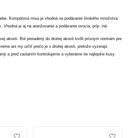
farbe.
Kompótová misa je vhodná na podávanie širokého množstva
ok. Vhodná je aj na aranžovanie a podávanie ovocia, príp. iné.
vej akosti. Bol preradený do druhej akosti kvôli prísnym normám pre
me ani my určiť prečo je v druhej akosti, pretože vyzerajú
ený a pred zaslaním kontrolujeme a vyberáme tie najlepšie kusy.
Ak