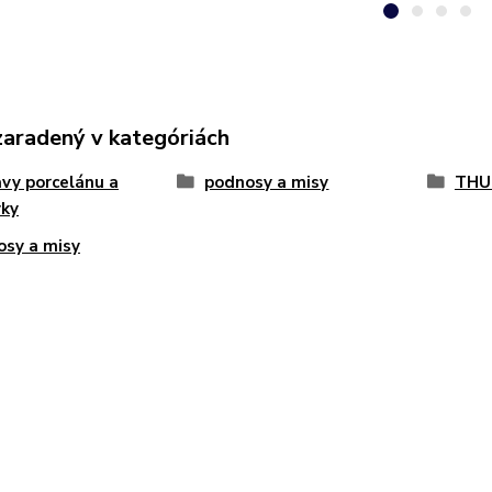
zaradený v kategóriách
vy porcelánu a
podnosy a misy
THU
vky
sy a misy