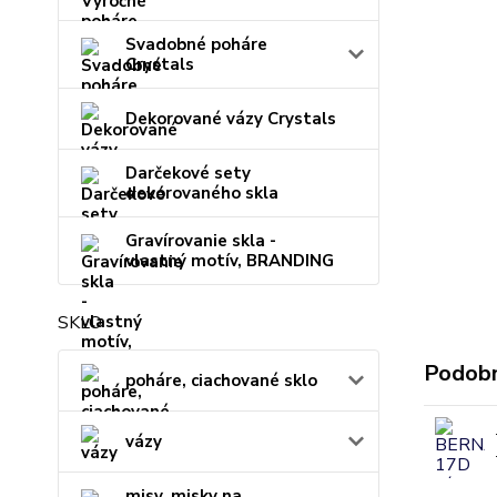
Svadobné poháre
Crystals
Dekorované vázy Crystals
Darčekové sety
dekorovaného skla
Gravírovanie skla -
vlastný motív, BRANDING
SKLO
Podobn
poháre, ciachované sklo
vázy
misy, misky na