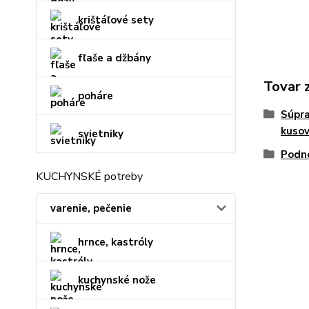
krištáľové sety
fľaše a džbány
Tovar 
poháre
Súpra
kuso
svietniky
Podno
KUCHYNSKÉ potreby
varenie, pečenie
hrnce, kastróly
kuchynské nože