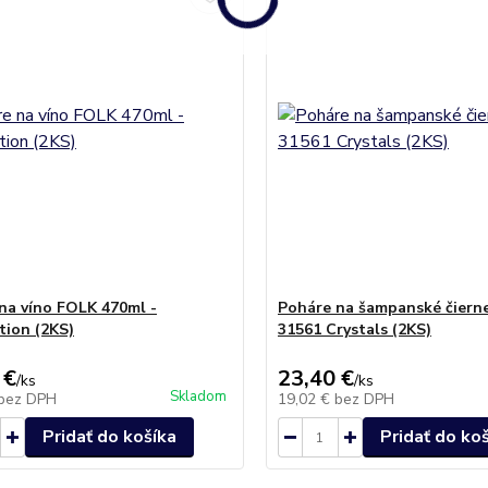
na víno FOLK 470ml -
Poháre na šampanské čiern
tion (2KS)
31561 Crystals (2KS)
 €
23,40 €
/
ks
/
ks
Skladom
bez DPH
19,02 €
bez DPH
Pridať do košíka
Pridať do ko