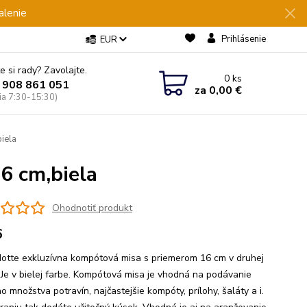
alenie
Prihlásenie
EUR
e si rady? Zavolajte.
0
ks
 908 861 051
za
0,00 €
Pia 7:30-15:30)
iela
6 cm,biela
Ohodnotiť produkt
6
otte exkluzívna kompótová misa s priemerom 16 cm v druhej
. Je v bielej farbe. Kompótová misa je vhodná na podávanie
o množstva potravín, najčastejšie kompóty, prílohy, šaláty a i.