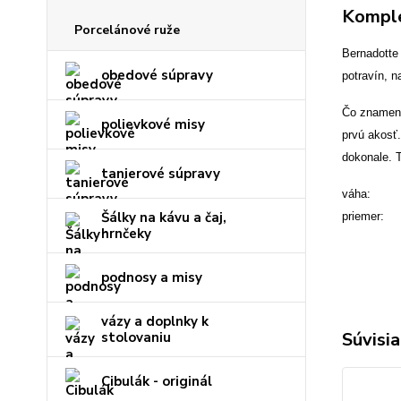
Komple
Porcelánové ruže
Bernadotte
obedové súpravy
potravín, n
Čo znamená,
polievkové misy
prvú akosť
dokonale. 
tanierové súpravy
váha: 0
Šálky na kávu a čaj,
priemer:
hrnčeky
podnosy a misy
vázy a doplnky k
Súvisia
stolovaniu
Cibulák - originál