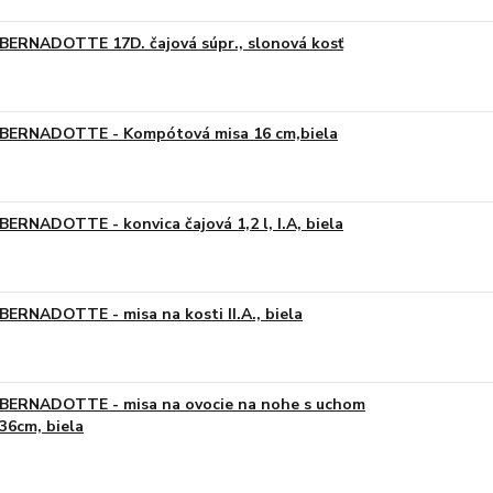
BERNADOTTE 17D. čajová súpr., slonová kosť
BERNADOTTE - Kompótová misa 16 cm,biela
BERNADOTTE - konvica čajová 1,2 l, I.A, biela
BERNADOTTE - misa na kosti II.A., biela
BERNADOTTE - misa na ovocie na nohe s uchom
36cm, biela