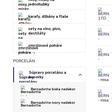
jednohubky
karafy, džbány a fľaše
sety na víno, pivo,
destiláty
zmrzlinové poháre
PORCELÁN
Súpravy porcelánu a
kusovky
Bernadotte biela nedekor
Bernadotte ivory nedekor