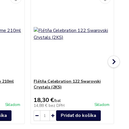
e 210ml
Flétňa Celebration 122 Swarovski
Po
Crystals (2KS)
Cry
19,
18,30 €
16
/
bal
Skladom
Skladom
14,88 €
bez DPH
13
šíka
Pridať do košíka