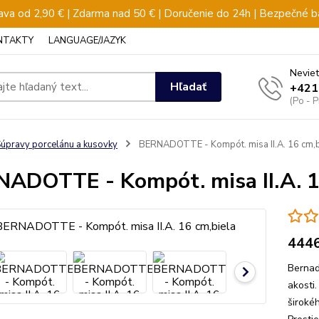
va od 2,90 € | Zdarma nad 50 € | Doručenie do 24h | Bezpečné b
NTAKTY
LANGUAGE/JAZYK
Neviet
Hľadať
+421
(Po - 
úpravy porcelánu a kusovky
BERNADOTTE - Kompót. misa II.A. 16 cm,b
ADOTTE - Kompót. misa II.A. 1
444
Bernad
akosti
širokéh