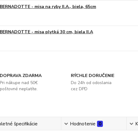
BERNADOTTE - misa na ryby II.A., biela, 65cm
BERNADOTTE - misa plytká 30 cm, biela II.A
DOPRAVA ZDARMA
RÝCHLE DORUČENIE
Pri nákupe nad 50€
Do 24h od odoslania
poštovné neplatíte.
cez DPD
etné špecifikácie
Hodnotenie
0
K