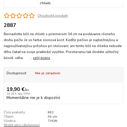
Ohodnotiť produkt
2887
Bernadotte kôš na chlieb s priemerom 34 cm na podávanie rôzneho
druhu pečív. Je vo farbe slonová kosť. Keďže pečivo je najbežnejšou a
najpoužívanejšou prílohou pri stolovaní, ani tento kôš na chleba nebude
dlho čakať na svoje praktické využitie. Prestieraniu tak dodáte užitočný
kúsok. váha: ...
celý popis
Dostupnosť
Nie je skladom
19,90 €
/
ks
16,18 €
bez DPH
Momentálne nie je k dispozícii
Číslo produktu:
882
Objem:
34 cm
Výrobca:
THUN
Strážiť cenu / dostupnosť