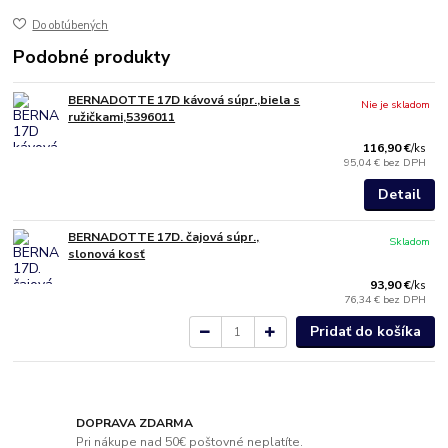
Do obľúbených
Podobné produkty
BERNADOTTE 17D kávová súpr.,biela s
Nie je skladom
ružičkami,5396011
116,90 €
/
ks
95,04 €
bez DPH
Detail
BERNADOTTE 17D. čajová súpr.,
Skladom
slonová kosť
93,90 €
/
ks
76,34 €
bez DPH
Pridať do košíka
DOPRAVA ZDARMA
Pri nákupe nad 50€ poštovné neplatíte.