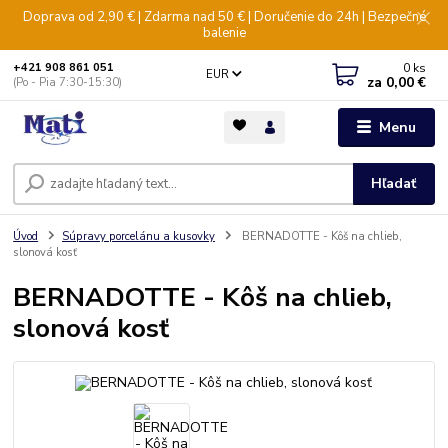
Doprava od 2,90 € | Zdarma nad 50 € | Doručenie do 24h | Bezpečné
balenie
0
ks
+421 908 861 051
EUR
za
0,00 €
(Po - Pia 7:30-15:30)
Menu
Hľadať
Úvod
Súpravy porcelánu a kusovky
BERNADOTTE - Kôš na chlieb,
slonová kosť
BERNADOTTE - Kôš na chlieb,
slonová kosť