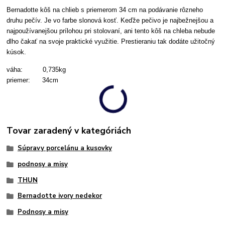
Bernadotte kôš na chlieb s priemerom 34 cm na podávanie rôzneho
druhu pečív.
Je vo farbe slonová kosť.
Keďže pečivo je najbežnejšou a
najpoužívanejšou prílohou pri stolovaní, ani tento kôš na chleba nebude
dlho čakať na svoje praktické využitie. Prestieraniu tak dodáte užitočný
kúsok.
váha: 0,735kg
priemer: 34cm
Tovar zaradený v kategóriách
Súpravy porcelánu a kusovky
podnosy a misy
THUN
Bernadotte ivory nedekor
Podnosy a misy