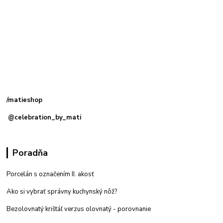
Kamenná
predajňa: Priemyselná 2, 949 01 Nitra
/matieshop
@celebration_by_mati
Poradňa
Porcelán s označením II. akosť
Ako si vybrať správny kuchynský nôž?
Bezolovnatý krištáľ verzus olovnatý -
porovnanie