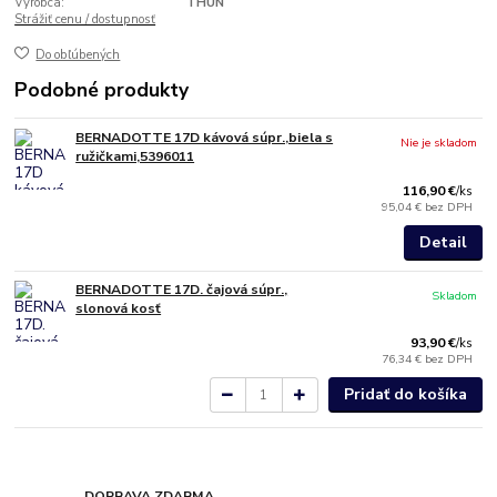
Výrobca:
THUN
Strážiť cenu / dostupnosť
Do obľúbených
Podobné produkty
BERNADOTTE 17D kávová súpr.,biela s
Nie je skladom
ružičkami,5396011
116,90 €
/
ks
95,04 €
bez DPH
Detail
BERNADOTTE 17D. čajová súpr.,
Skladom
slonová kosť
93,90 €
/
ks
76,34 €
bez DPH
Pridať do košíka
DOPRAVA ZDARMA