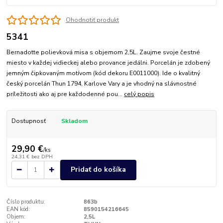
Ohodnotiť produkt
5341
Bernadotte polievková misa s objemom 2,5L. Zaujme svoje čestné
miesto v každej vidieckej alebo provance jedálni. Porcelán je zdobený
jemným čipkovaným motívom (kód dekoru E0011000). Ide o kvalitný
český porcelán Thun 1794, Karlove Vary a je vhodný na slávnostné
príležitosti ako aj pre každodenné pou...
celý popis
Dostupnosť
Skladom
29,90 €
/
ks
24,31 €
bez DPH
Pridať do košíka
Číslo produktu:
863b
EAN kód:
8590154216645
Objem:
2,5L