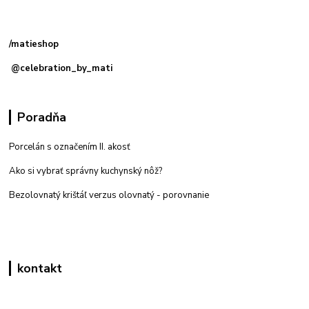
Kamenná
predajňa: Priemyselná 2, 949 01 Nitra
/matieshop
@celebration_by_mati
Poradňa
Porcelán s označením II. akosť
Ako si vybrať správny kuchynský nôž?
Bezolovnatý krištáľ verzus olovnatý -
porovnanie
kontakt
Zákaznícka podpora eshop mati