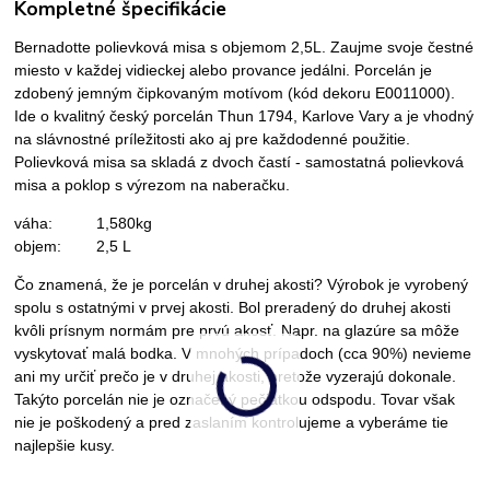
Kompletné špecifikácie
Bernadotte polievková misa s objemom 2,5L. Zaujme svoje čestné
miesto v každej vidieckej alebo provance jedálni. Porcelán je
zdobený jemným čipkovaným motívom (kód dekoru E0011000).
Ide o kvalitný český porcelán Thun 1794, Karlove Vary a je vhodný
na slávnostné príležitosti ako aj pre každodenné použitie.
Polievková misa sa skladá z dvoch častí - samostatná polievková
misa a poklop s výrezom na naberačku.
váha: 1,580kg
objem: 2,5 L
Čo znamená, že je porcelán v druhej akosti? Výrobok je vyrobený
spolu s ostatnými v prvej akosti. Bol preradený do druhej akosti
kvôli prísnym normám pre prvú akosť. Napr. na glazúre sa môže
vyskytovať malá bodka. V mnohých prípadoch (cca 90%) nevieme
ani my určiť prečo je v druhej akosti, pretože vyzerajú dokonale.
Takýto porcelán nie je označený pečiatkou odspodu. Tovar však
nie je poškodený a pred zaslaním kontrolujeme a vyberáme tie
najlepšie kusy.