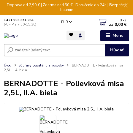
Doprava od 2,90 € | Zdarma nad 50 € | Doručenie do 24h | Bezpečné
balenie
0
ks
+421 908 861 051
EUR
za
0,00 €
(Po - Pia 7:30-15:30)
Menu
Hľadať
Úvod
Súpravy porcelánu a kusovky
BERNADOTTE - Polievková misa
2,5L, II.A. biela
BERNADOTTE - Polievková misa
2,5L, II.A. biela