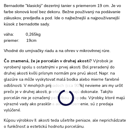
Bernadotte "klasický" dezertný tanier s priemerom 19 cm. Je vo
farbe slonová kosť bez dekoru. Bežne používaný na podávanie
zákuskov, predjedla a pod. Ide o najbežnejší a najpoužívanejší
kúsok z bernadotte sady.
váha: 0,265kg
priemer: 19cm
Vhodné do umývačky riadu a na ohrev v mikrovlnnej rúre.
Čo znamená, že je porcelán v druhej akosti?
Výrobok je
vyrobený spolu s ostatnými v prvej akosti. Bol preradený do
druhej akosti kvôli prísnym normám pre prvú akosť. Napr. na
glazúre sa môže vyskytovať malá bodka alebo mierne farebné
odlišnosti. V mnohých prípadoch (cca 90%) nevieme ani my určiť
prečo je v druhej akosti, pretože vyzerajú dokonale. Takýto
porcelán nie je označený pečiatkou odspodu. Výrobky, ktoré majú
výrazné vady ako prasklina alebo začiernenie, sú z predaja
vylúčené.
Kúpou výrobkov II. akosti teda ušetríte peniaze, ale neprichádzate
o funkčnosť a estetickú hodnotu porcelánu.