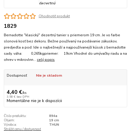
Ohodnotiť produkt
1829
Bernadotte "klasický" dezertný tanier s priemerom 19 cm. Je vo farbe
slonová kosť bez dekoru. Bežne používaný na podávanie zákuskov,
predjedla a pod. Ide o najbežnejší a najpoužívanejší kúsok z bernadotte
sady. váha: 0,265kgpriemer: 19cm Vhodné do umývačky riadu a na
ohrev v mikrovlnn...
celý popis
Dostupnosť
Nie je skladom
4,40 €
/
ks
3,58 €
bez DPH
Momentálne nie je k dispozícii
Číslo produktu:
894a
Objem:
19 cm
Výrobca:
THUN
Strážiť cenu / dostupnosť