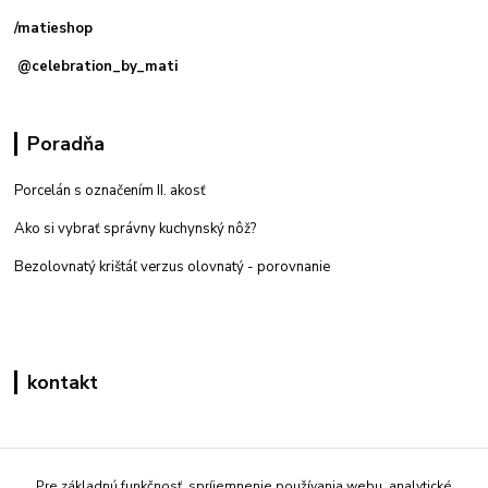
/matieshop
@celebration_by_mati
Poradňa
Porcelán s označením II. akosť
Ako si vybrať správny kuchynský nôž?
Bezolovnatý krištáľ verzus olovnatý -
porovnanie
kontakt
Zákaznícka podpora eshop mati
+421 908 861 051
Pre základnú funkčnosť, spríjemnenie používania webu, analytické