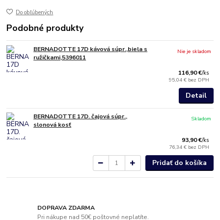
Do obľúbených
Podobné produkty
BERNADOTTE 17D kávová súpr.,biela s
Nie je skladom
ružičkami,5396011
116,90 €
/
ks
95,04 €
bez DPH
Detail
BERNADOTTE 17D. čajová súpr.,
Skladom
slonová kosť
93,90 €
/
ks
76,34 €
bez DPH
Pridať do košíka
DOPRAVA ZDARMA
Pri nákupe nad 50€ poštovné neplatíte.