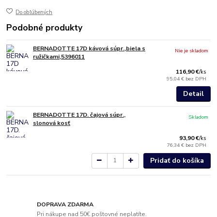
Do obľúbených
Podobné produkty
BERNADOTTE 17D kávová súpr.,biela s
Nie je skladom
ružičkami,5396011
116,90 €
/
ks
95,04 €
bez DPH
Detail
BERNADOTTE 17D. čajová súpr.,
Skladom
slonová kosť
93,90 €
/
ks
76,34 €
bez DPH
Pridať do košíka
DOPRAVA ZDARMA
Pri nákupe nad 50€ poštovné neplatíte.