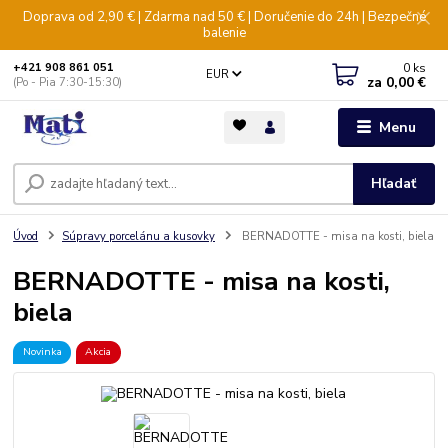
Doprava od 2,90 € | Zdarma nad 50 € | Doručenie do 24h | Bezpečné
balenie
0
ks
+421 908 861 051
EUR
za
0,00 €
(Po - Pia 7:30-15:30)
Menu
Hľadať
Úvod
Súpravy porcelánu a kusovky
BERNADOTTE - misa na kosti, biela
BERNADOTTE - misa na kosti,
biela
Novinka
Akcia