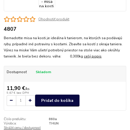
Ohodnotiť produkt
4807
Bernadotte misa na kosti je ideálna k tanierom, na ktorých sa podávajú
ryby, prípadné iné potraviny s kosťami. Zbavíte sa kostí z okraja taniera.
Výrez na miske Vám ušetrí potrebný priestor na stole viac ako okrúhly
tanierik. Je biela bez dekoru. váha: 0,300kg
celý popis
Dostupnosť
Skladom
11,90 €
/
ks
9,67 €
bez DPH
Pridať do košíka
Číslo produktu:
860a
Výrobca:
THUN
Strážiť cenu / dostupnosť