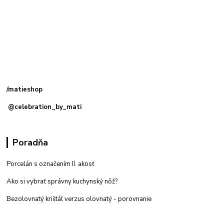
Kamenná
predajňa: Priemyselná 2, 949 01 Nitra
/matieshop
@celebration_by_mati
Poradňa
Porcelán s označením II. akosť
Ako si vybrať správny kuchynský nôž?
Bezolovnatý krištáľ verzus olovnatý -
porovnanie