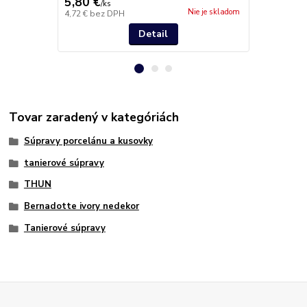
5,80 €
7,90 €
/
ks
/
ks
Nie je skladom
4,72 €
bez DPH
6,42 €
bez D
Detail
Tovar zaradený v kategóriách
Súpravy porcelánu a kusovky
tanierové súpravy
THUN
Bernadotte ivory nedekor
Tanierové súpravy