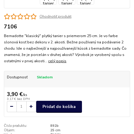
Ohodnotiť produkt
7106
Bernadotte "klasický" plytký tanier s priemerom 25 cm. Je vo farbe
slonová kosť bez dekoru v 2. akosti. Bežne používaný na podávanie 2
chodu. Ide o najbežnejší a najpoužívanejší kúsok z bernadotte sady. Čo
znamená, že je porcelán v druhej akosti? Výrobok je vyrobený spolu s
ostatnými v prvej akosti...
celý popis
Dostupnosť
Skladom
3,90 €
/
ks
3,17 €
bez DPH
Pridať do košíka
Číslo produktu:
892b
Objem:
25 cm