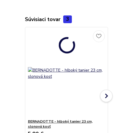
Súvisiaci tovar
3
BERNADOTTE - hlboký tanier 23 cm,
BERNADOTTE -
slonová kosť
slon. kosť