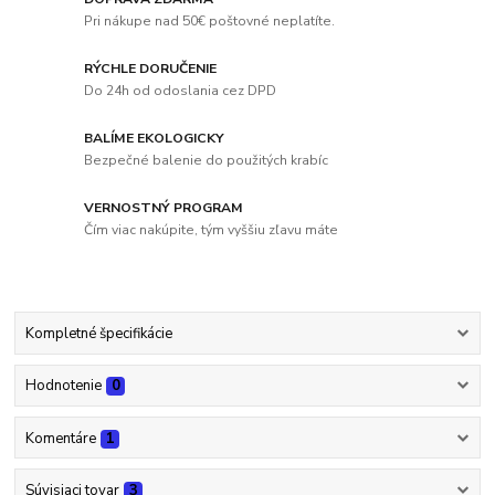
Pri nákupe nad 50€ poštovné neplatíte.
RÝCHLE DORUČENIE
Do 24h od odoslania cez DPD
BALÍME EKOLOGICKY
Bezpečné balenie do použitých krabíc
VERNOSTNÝ PROGRAM
Čím viac nakúpite, tým vyššiu zľavu máte
Kompletné špecifikácie
Hodnotenie
0
Komentáre
1
Súvisiaci tovar
3