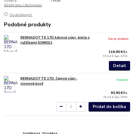
Výrobca:
THUN
Strážiť cenu / dostupnosť
Do obľúbených
Podobné produkty
BERNADOTTE 17D kávová súpr.,biela s
Nie je skladom
ružičkami,5396011
116,90 €
/
ks
95,04 €
bez DPH
Detail
BERNADOTTE 17D. čajová súpr.,
Skladom
slonová kosť
93,90 €
/
ks
76,34 €
bez DPH
Pridať do košíka
DOPRAVA ZDARMA