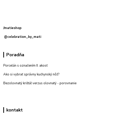
Kamenná
predajňa: Priemyselná 2, 949 01 Nitra
/matieshop
@celebration_by_mati
Poradňa
Porcelán s označením II. akosť
Ako si vybrať správny kuchynský nôž?
Bezolovnatý krištáľ verzus olovnatý -
porovnanie
kontakt