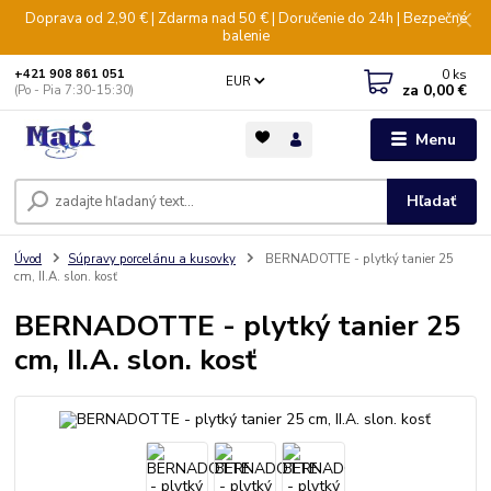
Doprava od 2,90 € | Zdarma nad 50 € | Doručenie do 24h | Bezpečné
balenie
0
ks
+421 908 861 051
EUR
za
0,00 €
(Po - Pia 7:30-15:30)
Menu
Hľadať
Úvod
Súpravy porcelánu a kusovky
BERNADOTTE - plytký tanier 25
cm, II.A. slon. kosť
BERNADOTTE - plytký tanier 25
cm, II.A. slon. kosť