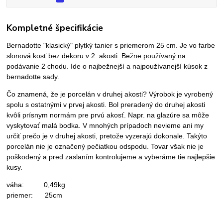
Kompletné špecifikácie
Bernadotte "klasický" plytký tanier s priemerom 25 cm. Je vo farbe
slonová kosť bez dekoru v 2. akosti. Bežne používaný na
podávanie 2 chodu. Ide o najbežnejší a najpoužívanejší kúsok z
bernadotte sady.
Čo znamená, že je porcelán v druhej akosti? Výrobok je vyrobený
spolu s ostatnými v prvej akosti. Bol preradený do druhej akosti
kvôli prísnym normám pre prvú akosť. Napr. na glazúre sa môže
vyskytovať malá bodka. V mnohých prípadoch nevieme ani my
určiť prečo je v druhej akosti, pretože vyzerajú dokonale. Takýto
porcelán nie je označený pečiatkou odspodu. Tovar však nie je
poškodený a pred zaslaním kontrolujeme a vyberáme tie najlepšie
kusy.
váha: 0,49kg
priemer: 25cm