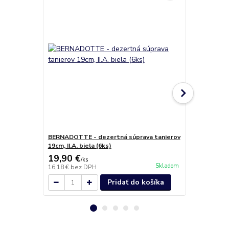
BERNADOTTE - dezertná súprava tanierov
BERNADOTTE 
19cm, II.A. biela (6ks)
19,90 €
9,90 €
/
ks
/
ks
Skladom
16,18 €
bez DPH
8,05 €
bez D
Pridať do košíka