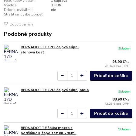
Počet kusov v balení:
1 súprava
Výrobca:
THUN
Dekor s kryštálmi:
nie
Strážiť cenu / dostupnosť
Do obľúbených
Podobné produkty
BERNADOTTE 17D. čajová súpr.,
Skladom
slonová kosť
93,90 €
/
ks
76,34 €
bez DPH
Pridať do košíka
BERNADOTTE 17D. čajová súpr., biela
Skladom
88,90 €
/
ks
72,28 €
bez DPH
Pridať do košíka
BERNADOTTE šálka mocca s
Skladom
podšálkou, šapo set 6KS 90ml,