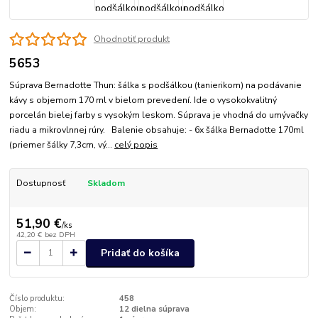
Ohodnotiť produkt
5653
Súprava Bernadotte Thun: šálka s podšálkou (tanierikom) na podávanie
kávy s objemom 170 ml v bielom prevedení. Ide o vysokokvalitný
porcelán bielej farby s vysokým leskom. Súprava je vhodná do umývačky
riadu a mikrovlnnej rúry. Balenie obsahuje: - 6x šálka Bernadotte 170ml
(priemer šálky 7,3cm, vý...
celý popis
Dostupnosť
Skladom
51,90 €
/
ks
42,20 €
bez DPH
Pridať do košíka
Číslo produktu:
458
Objem:
12 dielna súprava