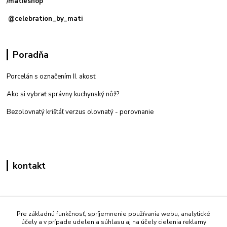
/matieshop
@celebration_by_mati
Poradňa
Porcelán s označením II. akosť
Ako si vybrať správny kuchynský nôž?
Bezolovnatý krištáľ verzus olovnatý -
porovnanie
kontakt
Zákaznícka podpora eshop mati
+421 908 861 051
Pre základnú funkčnosť, spríjemnenie používania webu, analytické
účely a v prípade udelenia súhlasu aj na účely cielenia reklamy
(Po - Pia 7:30-15:30)