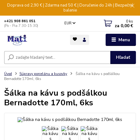
Doprava od 2,90 € | Zdarma nad 50 € | Doručenie do 24h | Bezpečné
balenie
0
ks
+421 908 861 051
EUR
za
0,00 €
(Po - Pia 7:30-15:30)
Menu
Hľadať
Úvod
Súpravy porcelánu a kusovky
Šálka na kávu s podšálkou
Bernadotte 170ml, 6ks
Šálka na kávu s podšálkou
Bernadotte 170ml, 6ks