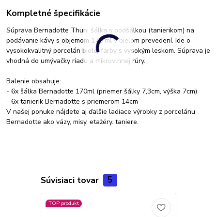
Kompletné špecifikácie
Súprava Bernadotte Thun: šálka s podšálkou (tanierikom) na
podávanie kávy s objemom 170 ml v bielom prevedení. Ide o
vysokokvalitný porcelán bielej farby s vysokým leskom. Súprava je
vhodná do umývačky riadu a mikrovlnnej rúry.
Balenie obsahuje:
- 6x šálka Bernadotte 170ml (priemer šálky 7,3cm, výška 7cm)
- 6x tanierik Bernadotte s priemerom 14cm
V našej ponuke nájdete aj ďalšie ladiace výrobky z porcelánu
Bernadotte ako vázy, misy, etažéry. taniere.
Súvisiaci tovar
5
TOP produkt
Akcia
Novinka