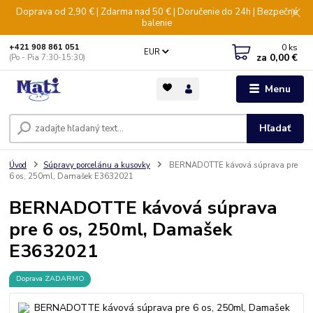
Doprava od 2,90 € | Zdarma nad 50 € | Doručenie do 24h | Bezpečné
balenie
0
ks
+421 908 861 051
EUR
za
0,00 €
(Po - Pia 7:30-15:30)
Menu
Hľadať
Úvod
Súpravy porcelánu a kusovky
BERNADOTTE kávová súprava pre
6 os, 250ml, Damašek E3632021
BERNADOTTE kávová súprava
pre 6 os, 250ml, Damašek
E3632021
Doprava ZADARMO