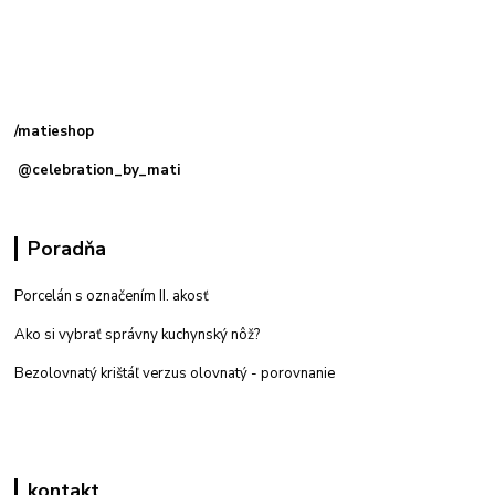
Kamenná
predajňa: Priemyselná 2, 949 01 Nitra
/matieshop
@celebration_by_mati
Poradňa
Porcelán s označením II. akosť
Ako si vybrať správny kuchynský nôž?
Bezolovnatý krištáľ verzus olovnatý -
porovnanie
kontakt