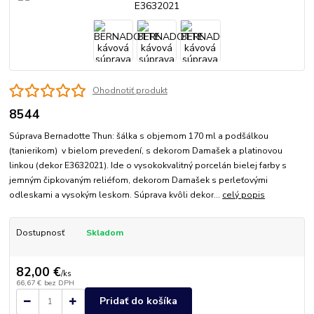
Ohodnotiť produkt
8544
Súprava Bernadotte Thun: šálka s objemom 170 ml a podšálkou
(tanierikom) v bielom prevedení, s dekorom Damašek a platinovou
linkou (dekor E3632021). Ide o vysokokvalitný porcelán bielej farby s
jemným čipkovaným reliéfom, dekorom Damašek s perleťovými
odleskami a vysokým leskom. Súprava kvôli dekor...
celý popis
Dostupnosť
Skladom
82,00 €
/
ks
66,67 €
bez DPH
Pridať do košíka