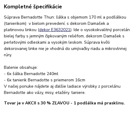
Kompletné špecifikácie
Súprava Bernadotte Thun: šálka s objemom 170 ml a podšálkou
(tanierikom) v bielom prevedení, s dekorom Damašek a
platinovou linkou (
dekor E3632021
). Ide o vysokokvalitný porcelán
bielej farby s jemným čipkovaným reliéfom, dekorom Damašek s
perleťovými odleskami a vysokým leskom. Súprava kvôli
dekorovanej linke nie je vhodná do umývačky riadu a mikrovlnnej
rúry.
Balenie obsahuje:
- 6x šálka Bernadotte 240ml
- 6x tanierik Bernadotte s priemerom 16cm
V našej ponuke nájdete aj ďalšie ladiace výrobky z porcelánu
Bernadotte ako vázy, misy, etažéry. taniere.
Tovar je v AKCII s 30 % ZĽAVOU - 1 podšálka má prasklinu.