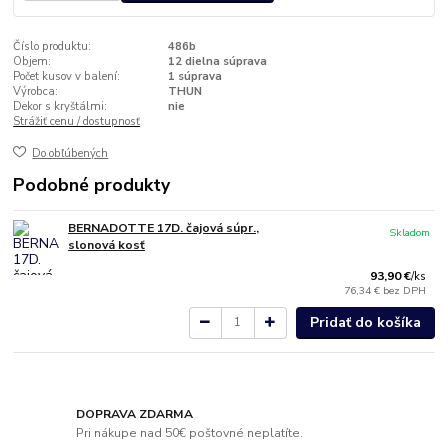
Číslo produktu:
486b
Objem:
12 dielna súprava
Počet kusov v balení:
1 súprava
Výrobca:
THUN
Dekor s kryštálmi:
nie
Strážiť cenu / dostupnosť
Do obľúbených
Podobné produkty
BERNADOTTE 17D. čajová súpr.,
Skladom
slonová kosť
93,90 €
/
ks
76,34 €
bez DPH
Pridať do košíka
DOPRAVA ZDARMA
Pri nákupe nad 50€ poštovné neplatíte.