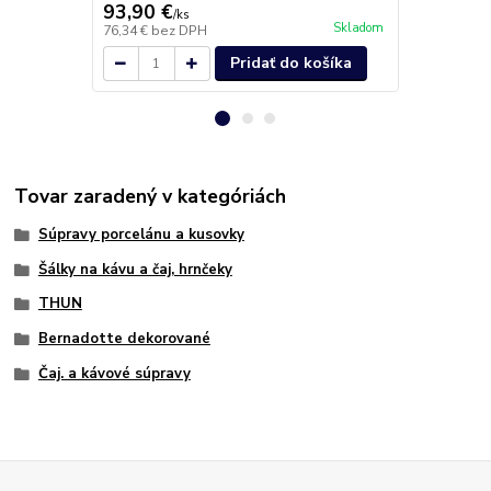
93,90 €
297,90 
/
ks
Skladom
76,34 €
bez DPH
242,20 €
bez
Pridať do košíka
Tovar zaradený v kategóriách
Súpravy porcelánu a kusovky
Šálky na kávu a čaj, hrnčeky
THUN
Bernadotte dekorované
Čaj. a kávové súpravy