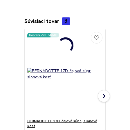
Súvisiaci tovar
3
Doprava ZADARMO
Doprava ZA
BERNADOTTE 17D. čajová súpr., slonová
BERNADOTTE
kosť
ružičkami, 5