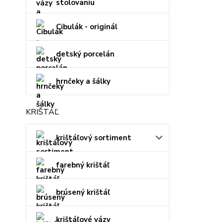
stolovaniu
Cibulák - originál
detský porcelán
hrnčeky a šálky
KRIŠTÁĽ
krištáľový sortiment
farebný krištáľ
brúsený krištáľ
krištáľové vázy