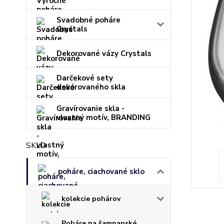
Svadobné poháre
Crystals
Dekorované vázy Crystals
Darčekové sety
dekorovaného skla
Gravírovanie skla -
vlastný motív, BRANDING
SKLO
poháre, ciachované sklo
kolekcie pohárov
Poháre na šampanské,