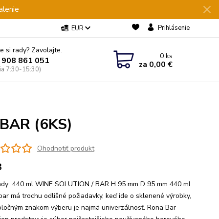
alenie
Prihlásenie
EUR
e si rady? Zavolajte.
0
ks
 908 861 051
za
0,00 €
Pia 7:30-15:30)
BAR (6KS)
Ohodnotiť produkt
3
ndy 440 ml WINE SOLUTION / BAR H 95 mm D 95 mm 440 ml
bar má trochu odlišné požiadavky, keď ide o sklenené výrobky,
oločným znakom výberu je najmä univerzálnosť. Rona Bar