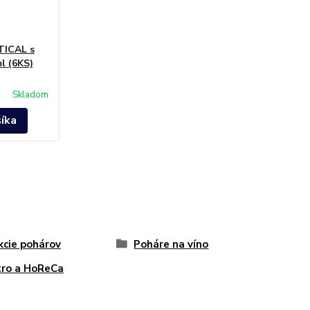
TICAL s
l (6KS)
Skladom
šíka
kcie pohárov
Poháre na víno
ro a HoReCa