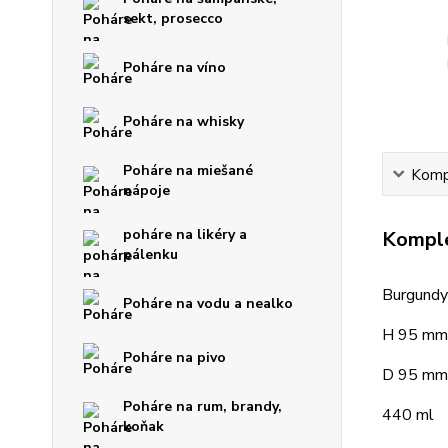
sekt, prosecco
Poháre na víno
Poháre na whisky
Poháre na miešané
Kompl
nápoje
poháre na likéry a
Komple
pálenku
Burgund
Poháre na vodu a nealko
H 95 mm
Poháre na pivo
D 95 mm
Poháre na rum, brandy,
440 ml
koňak