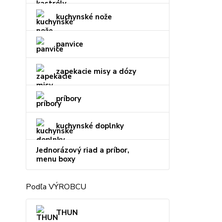
kuchynské nože
panvice
zapekacie misy a dózy
príbory
kuchynské doplnky
Jednorázový riad a príbor,
menu boxy
Podľa VÝROBCU
THUN