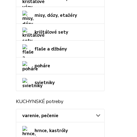
misy, dózy, etažéry
krištáľové sety
fľaše a džbány
poháre
svietniky
KUCHYNSKÉ potreby
varenie, pečenie
hrnce, kastróly