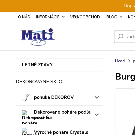
Dopra
O NÁS
INFORMÁCIE
VEĽKOOBCHOD
BLOG
KO
Úvod
p
LETNÉ ZĽAVY
Bur
DEKOROVANÉ SKLO
ponuka DEKOROV
Dekorované poháre podľa
použitia
Výročné poháre Crystals