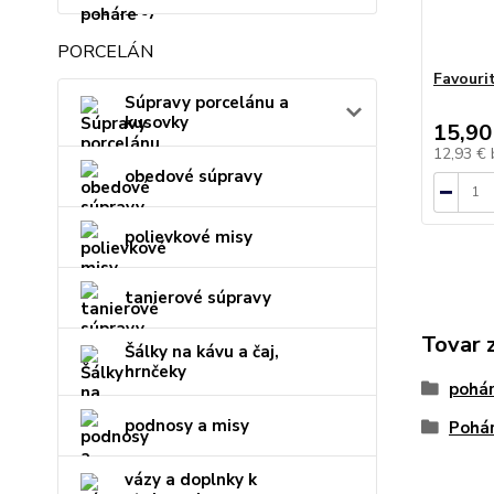
PORCELÁN
Favourit
Súpravy porcelánu a
kusovky
15,90
12,93 €
obedové súpravy
polievkové misy
tanierové súpravy
Tovar 
Šálky na kávu a čaj,
hrnčeky
pohár
podnosy a misy
Pohár
vázy a doplnky k