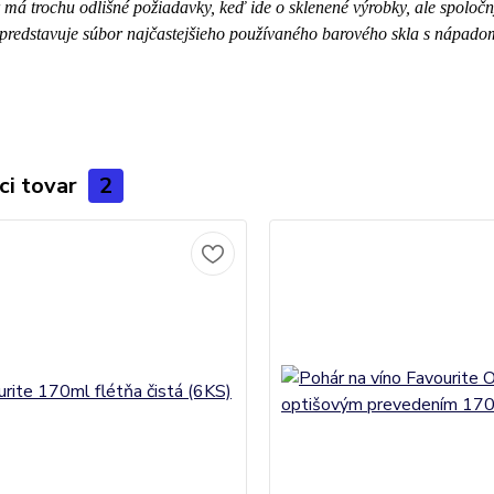
 má trochu odlišné požiadavky, keď ide o sklenené výrobky, ale spolo
 predstavuje súbor najčastejšieho používaného barového skla s nápadom
ci tovar
2