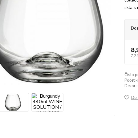
collec
skla s
Dos
8,
7,24
Číslo p
Počet k
Dekor s
Do 