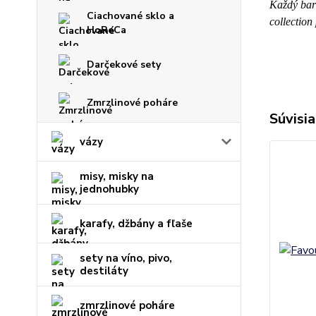
Každý bar
Ciachované sklo a
collection
HoReCa
Darčekové sety
Zmrzlinové poháre
Súvisia
vázy
misy, misky na
jednohubky
karafy, džbány a fľaše
sety na víno, pivo,
destiláty
zmrzlinové poháre