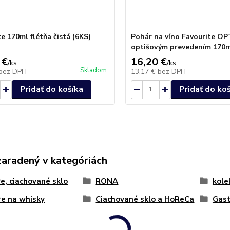
e 170ml flétňa čistá (6KS)
Pohár na víno Favourite OP
optišovým prevedením 170m
 €
16,20 €
/
ks
/
ks
Skladom
bez DPH
13,17 €
bez DPH
Pridať do košíka
Pridať do ko
zaradený v kategóriách
e, ciachované sklo
RONA
kole
e na whisky
Ciachované sklo a HoReCa
Gast