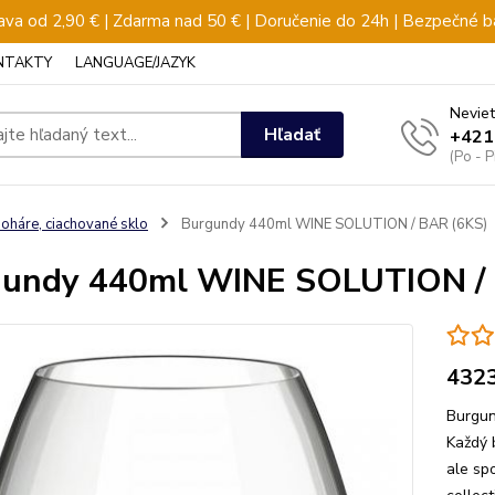
va od 2,90 € | Zdarma nad 50 € | Doručenie do 24h | Bezpečné b
NTAKTY
LANGUAGE/JAZYK
Neviet
Hľadať
+421
(Po - 
oháre, ciachované sklo
Burgundy 440ml WINE SOLUTION / BAR (6KS)
gundy 440ml WINE SOLUTION / 
432
Burgu
Každý 
ale sp