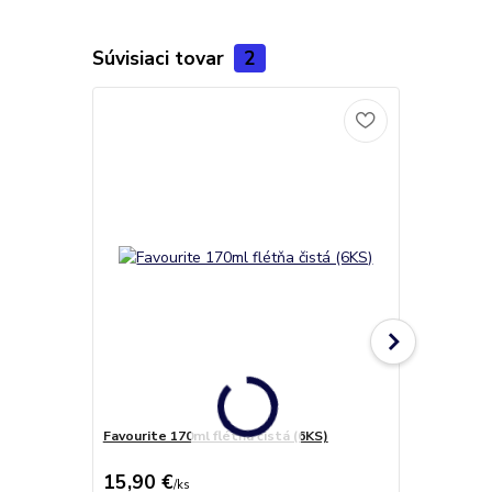
Súvisiaci tovar
2
Favourite 170ml flétňa čistá (6KS)
Pohár na ví
optišovým p
15,90 €
16,20 €
/
ks
/
k