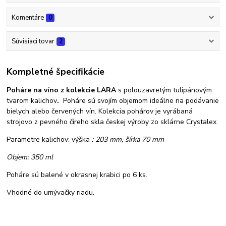
Komentáre
0
Súvisiaci tovar
2
Kompletné špecifikácie
Poháre na víno z kolekcie LARA
s polouzavretým tulipánovým
tvarom kalichov
.
Poháre sú svojím objemom ideálne na podávanie
bielych alebo červených vín. Kolekcia pohárov je vyrábaná
strojovo z pevného číreho skla českej výroby zo sklárne Crystalex.
Parametre kalichov: výška
: 203 mm, šírka 70
mm
Objem: 350 ml
Poháre sú balené v okrasnej krabici po 6 ks.
Vhodné do umývačky riadu.