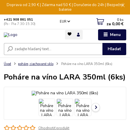
Doprava od 2,90 € | Zdarma nad 50 € | Doručenie do 24h | Bezpečné
balenie
0
ks
+421 908 861 051
EUR
za
0,00 €
(Po - Pia 7:30-15:30)
Menu
Hľadať
Úvod
poháre, ciachované sklo
Poháre na víno LARA 350ml (6ks)
Poháre na víno LARA 350ml (6ks)
Ohodnotiť produkt