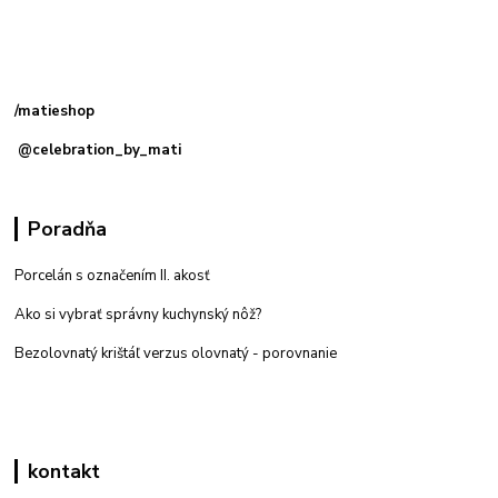
Kamenná
predajňa: Priemyselná 2, 949 01 Nitra
/matieshop
@celebration_by_mati
Poradňa
Porcelán s označením II. akosť
Ako si vybrať správny kuchynský nôž?
Bezolovnatý krištáľ verzus olovnatý -
porovnanie
kontakt