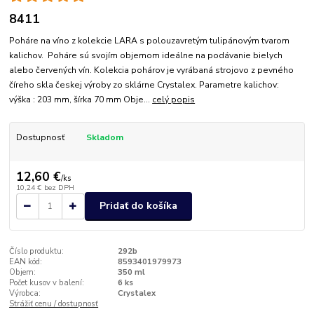
8411
Poháre na víno z kolekcie LARA s polouzavretým tulipánovým tvarom
kalichov. Poháre sú svojím objemom ideálne na podávanie bielych
alebo červených vín. Kolekcia pohárov je vyrábaná strojovo z pevného
číreho skla českej výroby zo sklárne Crystalex. Parametre kalichov:
výška : 203 mm, šírka 70 mm Obje...
celý popis
Dostupnosť
Skladom
12,60 €
/
ks
10,24 €
bez DPH
Pridať do košíka
Číslo produktu:
292b
EAN kód:
8593401979973
Objem:
350 ml
Počet kusov v balení:
6 ks
Výrobca:
Crystalex
Strážiť cenu / dostupnosť