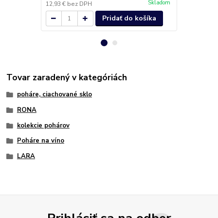
Skladom
12,93 €
bez DPH
13,17 €
bez 
Pridať do košíka
Tovar zaradený v kategóriách
poháre, ciachované sklo
RONA
kolekcie pohárov
Poháre na víno
LARA